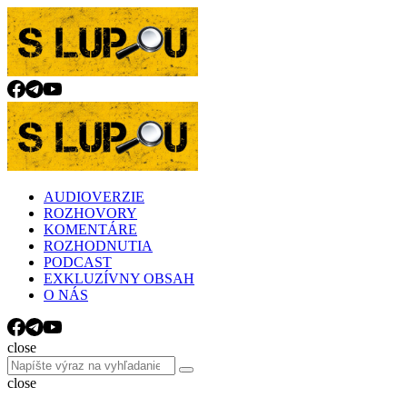
Menu
Search
Menu
slupou.sk
AUDIOVERZIE
ROZHOVORY
KOMENTÁRE
ROZHODNUTIA
PODCAST
EXKLUZÍVNY OBSAH
O NÁS
Search
close
Search
Search
for:
close