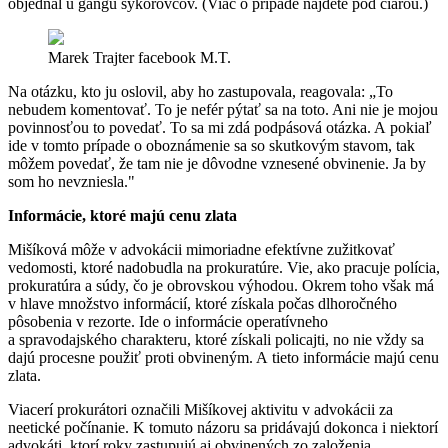
objednal u gangu sýkorovcov. (Viac o prípade nájdete pod čiarou.)
Marek Trajter
facebook M.T.
Na otázku, kto ju oslovil, aby ho zastupovala, reagovala: „To
nebudem komentovať. To je nefér pýtať sa na toto. Ani nie je mojou
povinnosťou to povedať. To sa mi zdá podpásová otázka. A pokiaľ
ide v tomto prípade o oboznámenie sa so skutkovým stavom, tak
môžem povedať, že tam nie je dôvodne vznesené obvinenie. Ja by
som ho nevzniesla."
Informácie, ktoré majú cenu zlata
Mišíková môže v advokácii mimoriadne efektívne zužitkovať
vedomosti, ktoré nadobudla na prokuratúre. Vie, ako pracuje polícia,
prokuratúra a súdy, čo je obrovskou výhodou. Okrem toho však má
v hlave množstvo informácií, ktoré získala počas dlhoročného
pôsobenia v rezorte. Ide o informácie operatívneho
a spravodajského charakteru, ktoré získali policajti, no nie vždy sa
dajú procesne použiť proti obvineným. A tieto informácie majú cenu
zlata.
Viacerí prokurátori označili Mišíkovej aktivitu v advokácii za
neetické počínanie. K tomuto názoru sa pridávajú dokonca i niektorí
advokáti, ktorí roky zastupujú aj obvinených zo založenia