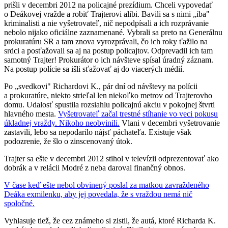
prišli v decembri 2012 na policajné prezídium. Chceli vypovedať
o Deákovej vražde a robiť Trajterovi alibi. Bavili sa s nimi „iba"
kriminalisti a nie vyšetrovateľ, nič nepodpísali a ich rozprávanie
nebolo nijako oficiálne zaznamenané. Vybrali sa preto na Generálnu
prokuratúru SR a tam znova vyrozprávali, čo ich roky ťažilo na
srdci a posťažovali sa aj na postup policajtov. Odprevadil ich tam
samotný Trajter! Prokurátor o ich návšteve spísal úradný záznam.
Na postup polície sa išli sťažovať aj do viacerých médií.
Po „svedkovi" Richardovi K., pár dní od návštevy na polícii
a prokuratúre, niekto strieľal len niekoľko metrov od Trajterovho
domu. Udalosť spustila rozsiahlu policajnú akciu v pokojnej štvrti
hlavného mesta.
Vyšetrovateľ začal trestné stíhanie vo veci pokusu
úkladnej vraždy. Nikoho neobvinili.
Vlani v decembri vyšetrovanie
zastavili, lebo sa nepodarilo nájsť páchateľa. Existuje však
podozrenie, že šlo o zinscenovaný útok.
Trajter sa ešte v decembri 2012 stihol v televízii odprezentovať ako
dobrák a v relácii Modré z neba daroval finančný obnos.
V čase keď ešte nebol obvinený poslal za matkou zavraždeného
Deáka exmilenku, aby jej povedala, že s vraždou nemá nič
spoločné.
Vyhlasuje tiež, že cez známeho si zistil, že autá, ktoré Richarda K.