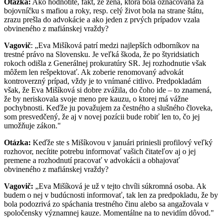
Otázka:
Ako hodnotíte, fakt, že žena, ktorá bola označovaná za
bojovníčku s mafiou a roky, resp. celý život bola na strane štátu,
zrazu prešla do advokácie a ako jeden z prvých prípadov vzala
obvineného z mafiánskej vraždy?
Vagovič
: „Eva Mišíková patrí medzi najlepších odborníkov na
trestné právo na Slovensku. Je veľká škoda, že po štyridsiatich
rokoch odišla z Generálnej prokuratúry SR. Jej rozhodnutie však
môžem len rešpektovať. Ak zoberie renomovaný advokát
kontroverzný prípad, vždy je to vnímané citlivo. Predpokladám
však, že Eva Mišíková si dobre zvážila, do čoho ide – to znamená,
že by neriskovala svoje meno pre kauzu, o ktorej má vážne
pochybnosti. Keďže ju považujem za čestného a slušného človeka,
som presvedčený, že aj v novej pozícii bude robiť len to, čo jej
umožňuje zákon."
Otázka:
Keďže ste s Mišíkovou v januári priniesli profilový veľký
rozhovor, necítite potrebu informovať vašich čitateľov aj o jej
premene a rozhodnutí pracovať v advokácii a obhajovať
obvineného z mafiánskej vraždy?
Vagovič:
„Eva Mišíková je už v tejto chvíli súkromná osoba. Ak
budem o nej v budúcnosti informovať, tak len za predpokladu, že by
bola podozrivá zo spáchania trestného činu alebo sa angažovala v
spoločensky významnej kauze. Momentálne na to nevidím dôvod."