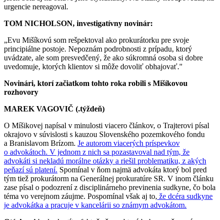
urgencie nereagoval.
TOM NICHOLSON, investigatívny novinár:
„Evu Mišíkovú som rešpektoval ako prokurátorku pre svoje
principiálne postoje. Nepoznám podrobnosti z prípadu, ktorý
uvádzate, ale som presvedčený, že ako súkromná osoba si dobre
uvedomuje, ktorých klientov si môže dovoliť obhajovať."
Novinári, ktorí začiatkom tohto roka robili s Mišíkovou
rozhovory
MAREK VAGOVIČ (.týždeň)
O Míšikovej napísal v minulosti viacero článkov, o Trajterovi písal
okrajovo v súvislosti s kauzou Slovenského pozemkového fondu
a Branislavom Brízom.
Je autorom viacerých príspevkov
o advokátoch. V jednom z nich sa pozastavoval nad tým, že
advokáti si nekladú morálne otázky a riešil problematiku, z akých
peňazí sú platení.
Spomínal v ňom najmä advokáta ktorý bol pred
tým tiež prokurátorm na Generálnej prokuratúre SR. V inom článku
zase písal o podozrení z disciplinárneho previnenia sudkyne, čo bola
téma vo verejnom záujme. Pospomínal však aj to,
že dcéra sudkyne
je advokátka a pracuje v kancelárii so známym advokátom.