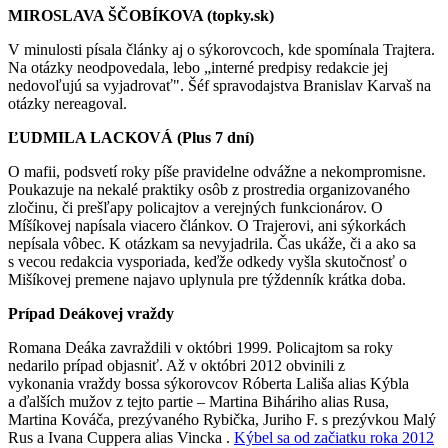
MIROSLAVA ŠČOBÍKOVA (topky.sk)
V minulosti písala články aj o sýkorovcoch, kde spomínala Trajtera.
Na otázky neodpovedala, lebo „interné predpisy redakcie jej
nedovoľujú sa vyjadrovať". Šéf spravodajstva Branislav Karvaš na
otázky nereagoval.
ĽUDMILA LACKOVÁ (Plus 7 dní)
O mafii, podsvetí roky píše pravidelne odvážne a nekompromisne.
Poukazuje na nekalé praktiky osôb z prostredia organizovaného
zločinu, či prešľapy policajtov a verejných funkcionárov. O
Míšíkovej napísala viacero článkov. O Trajerovi, ani sýkorkách
nepísala vôbec. K otázkam sa nevyjadrila. Čas ukáže, či a ako sa
s vecou redakcia vysporiada, keďže odkedy vyšla skutočnosť o
Mišíkovej premene najavo uplynula pre týždenník krátka doba.
Prípad Deákovej vraždy
Romana Deáka zavraždili v októbri 1999. Policajtom sa roky
nedarilo prípad objasniť. Až v októbri 2012 obvinili z
vykonania vraždy bossa sýkorovcov Róberta Lališa alias Kýbla
a ďalších mužov z tejto partie – Martina Biháriho alias Rusa,
Martina Kováča, prezývaného Rybička, Juriho F. s prezývkou Malý
Rus a Ivana Cuppera alias Vincka .
Kýbel sa od začiatku roka 2012