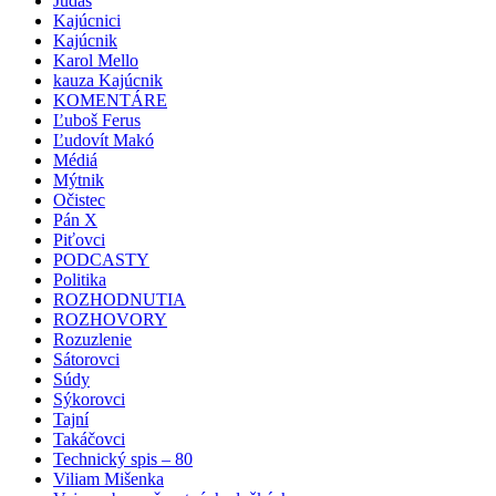
Judáš
Kajúcnici
Kajúcnik
Karol Mello
kauza Kajúcnik
KOMENTÁRE
Ľuboš Ferus
Ľudovít Makó
Médiá
Mýtnik
Očistec
Pán X
Piťovci
PODCASTY
Politika
ROZHODNUTIA
ROZHOVORY
Rozuzlenie
Sátorovci
Súdy
Sýkorovci
Tajní
Takáčovci
Technický spis – 80
Viliam Mišenka