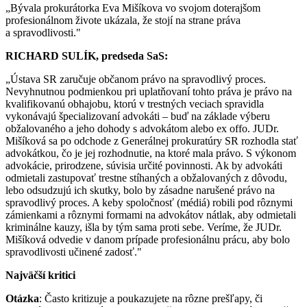
„Bývala prokurátorka Eva Mišíkova vo svojom doterajšom
profesionálnom živote ukázala, že stojí na strane práva
a spravodlivosti."
RICHARD SULÍK, predseda SaS:
„Ústava SR zaručuje občanom právo na spravodlivý proces.
Nevyhnutnou podmienkou pri uplatňovaní tohto práva je právo na
kvalifikovanú obhajobu, ktorú v trestných veciach spravidla
vykonávajú špecializovaní advokáti – buď na základe výberu
obžalovaného a jeho dohody s advokátom alebo ex offo. JUDr.
Mišíková sa po odchode z Generálnej prokuratúry SR rozhodla stať
advokátkou, čo je jej rozhodnutie, na ktoré mala právo. S výkonom
advokácie, prirodzene, súvisia určité povinnosti. Ak by advokáti
odmietali zastupovať trestne stíhaných a obžalovaných z dôvodu,
lebo odsudzujú ich skutky, bolo by zásadne narušené právo na
spravodlivý proces. A keby spoločnosť (médiá) robili pod rôznymi
zámienkami a rôznymi formami na advokátov nátlak, aby odmietali
kriminálne kauzy, išla by tým sama proti sebe. Veríme, že JUDr.
Mišíková odvedie v danom prípade profesionálnu prácu, aby bolo
spravodlivosti učinené zadosť."
Najväčší kritici
Otázka
: Často kritizuje a poukazujete na rôzne prešľapy, či