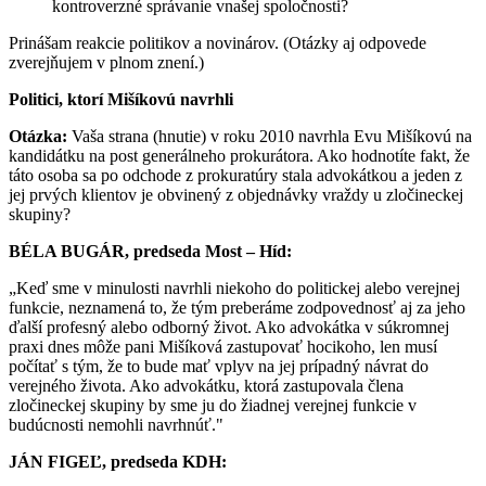
kontroverzné správanie vnašej spoločnosti?
Prinášam reakcie politikov a novinárov. (Otázky aj odpovede
zverejňujem v plnom znení.)
Politici, ktorí Mišíkovú navrhli
Otázka:
Vaša strana (hnutie) v roku 2010 navrhla Evu Mišíkovú na
kandidátku na post generálneho prokurátora. Ako hodnotíte fakt, že
táto osoba sa po odchode z prokuratúry stala advokátkou a jeden z
jej prvých klientov je obvinený z objednávky vraždy u zločineckej
skupiny?
BÉLA BUGÁR, predseda Most – Híd:
„Keď sme v minulosti navrhli niekoho do politickej alebo verejnej
funkcie, neznamená to, že tým preberáme zodpovednosť aj za jeho
ďalší profesný alebo odborný život. Ako advokátka v súkromnej
praxi dnes môže pani Mišíková zastupovať hocikoho, len musí
počítať s tým, že to bude mať vplyv na jej prípadný návrat do
verejného života. Ako advokátku, ktorá zastupovala člena
zločineckej skupiny by sme ju do žiadnej verejnej funkcie v
budúcnosti nemohli navrhnúť."
JÁN FIGEĽ, predseda KDH: