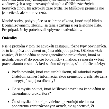
zločineckých a organizovaných skupín a ďalších závažných
trestných činov. Iní advokáti zase tvrdia, že Mišíkovej premena nie
je neetická, ale kontroverzná.
Mnohé osoby, pohybujúce sa na hrane zákona, ktoré majú blízko
k organizovanému zločinu, sa tešia a zisťujú si jej telefónne číslo.
Pre prípad, že by potrebovali vplyvného advokáta…
Otázniky
Nie je problém v tom, že advokáti zastupujú rôzne typy obvinených.
Je to ich práca a obvinení majú na obhajobu právo. Otázkou však
zostáva, či kandidátka na post generálneho prokurátora, ktorá sa
nechala pasovať do pozície bojovníčky s mafiou, sa musela vybrať
práve takouto cestou. A keď sa ňou už vybrala, sú tu ďalšie otázky:
Prečo novinári, ktorí znej urobili ikonu, už zabudnú svojim
čitateľom priniesť informáciu, akou premenou prešla táto žena
a nepýtajú sa jej na dôvody?
Čo si myslia politici, ktorí Mišíkovú navrhli na kandidátku na
generálneho prokurátora?
Čo si myslia tí, ktorí pravidelne upozorňujú nie len na
podozrenia zprotizákonných aktivít, ale aj neetické, či