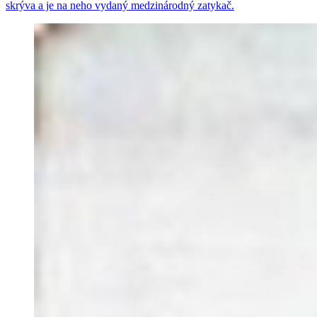
skrýva a je na neho vydaný medzinárodný zatykač.