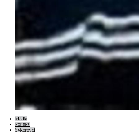
Médiá
Politika
Sýkorovci