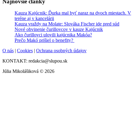
Najnovšie články
Kauza Kajúcnik: Ďurka mal byť naraz na dvoch miestach. V
teréne aj v kancelárii
Kauza vraždy na Molate: Slováka Fischer ide pred súd
Nové obvinenie čurillovcov v kauze Kajúcnik
Ako čurillovci ulovili kajúcnika Makóa?
Prečo Makó prišiel o benefity?
O nás
|
Cookies
|
Ochrana osobných údajov
KONTAKT: redakcia@slupou.sk
Júlia Mikolášiková © 2026