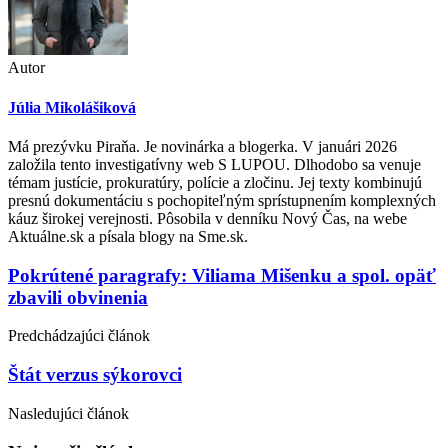
Autor
Júlia Mikolášiková
Má prezývku Piraňa. Je novinárka a blogerka. V januári 2026
založila tento investigatívny web S LUPOU. Dlhodobo sa venuje
témam justície, prokuratúry, polície a zločinu. Jej texty kombinujú
presnú dokumentáciu s pochopiteľným sprístupnením komplexných
káuz širokej verejnosti. Pôsobila v denníku Nový Čas, na webe
Aktuálne.sk a písala blogy na Sme.sk.
Post
Pokrútené paragrafy: Viliama Mišenku a spol. opäť
zbavili obvinenia
navigation
Predchádzajúci článok
Štát verzus sýkorovci
Nasledujúci článok