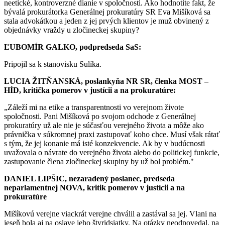
neetické, kontroverzné dianie v spoločnosti. Ako hodnotíte fakt, že
bývalá prokurátorka Generálnej prokuratúry SR Eva Mišíková sa
stala advokátkou a jeden z jej prvých klientov je muž obvinený z
objednávky vraždy u zločineckej skupiny?
ĽUBOMÍR GALKO, podpredseda SaS:
Pripojil sa k stanovisku Sulíka.
LUCIA ŽITŇANSKÁ, poslankyňa NR SR, členka MOST –
HÍD, kritička pomerov v justícii a na prokuratúre:
„Záleží mi na etike a transparentnosti vo verejnom živote
spoločnosti. Pani Mišíková po svojom odchode z Generálnej
prokuratúry už ale nie je súčasťou verejného života a môže ako
právnička v súkromnej praxi zastupovať koho chce. Musí však rátať
s tým, že jej konanie má isté konzekvencie. Ak by v budúcnosti
uvažovala o návrate do verejného života alebo do politickej funkcie,
zastupovanie člena zločineckej skupiny by už bol problém."
DANIEL LIPŠIC, nezaradený poslanec, predseda
neparlamentnej NOVA, kritik pomerov v justícii a na
prokuratúre
Mišíkovú verejne viackrát verejne chválil a zastával sa jej. Vlani na
jeseň bola aj na oslave jeho štyridsiatky. Na otázky neodpovedal, na