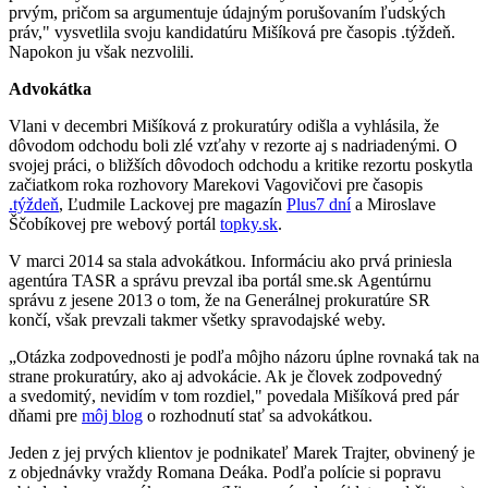
prvým, pričom sa argumentuje údajným porušovaním ľudských
práv," vysvetlila svoju kandidatúru Mišíková pre časopis .týždeň.
Napokon ju však nezvolili.
Advokátka
Vlani v decembri Mišíková z prokuratúry odišla a vyhlásila, že
dôvodom odchodu boli zlé vzťahy v rezorte aj s nadriadenými. O
svojej práci, o bližších dôvodoch odchodu a kritike rezortu poskytla
začiatkom roka rozhovory Marekovi Vagovičovi pre časopis
.týždeň
, Ľudmile Lackovej pre magazín
Plus7 dní
a Miroslave
Ščobíkovej pre webový portál
topky.sk
.
V marci 2014 sa stala advokátkou. Informáciu ako prvá priniesla
agentúra TASR a správu prevzal iba portál sme.sk Agentúrnu
správu z jesene 2013 o tom, že na Generálnej prokuratúre SR
končí, však prevzali takmer všetky spravodajské weby.
„Otázka zodpovednosti je podľa môjho názoru úplne rovnaká tak na
strane prokuratúry, ako aj advokácie. Ak je človek zodpovedný
a svedomitý, nevidím v tom rozdiel," povedala Mišíková pred pár
dňami pre
môj blog
o rozhodnutí stať sa advokátkou.
Jeden z jej prvých klientov je podnikateľ Marek Trajter, obvinený je
z objednávky vraždy Romana Deáka. Podľa polície si popravu