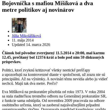
Bojovníčka s mafiou Mišíková a dva
metre politikov aj novinárov
Posted
Júlia Mikolášiková
by
11. mája 2014
Updated
14. marca 2026
Článok bol pôvodne zverejnený 11.5.2014 o 20:00, mal karmu
12.45, prečítaný bol 12374-krát a bolo pod ním 59 diskusných
príspevkov.
Politici, ktorí zvyknú kritizovať všetky neetické prešľapy
a upozorňujú na kontroverzné dianie v spoločnosti, už zrazu nie sú
principiálni. Až na výnimky. A novinári tému nevidia alebo ju vidieť
nechcú. Majú tak dva metre. Prečo?
Eva Mišíková na prokuratúre pôsobila od roku 1973. V roku 2004
sa stala riaditeľkou trestného odboru na Generálnej prokuratúre SR,
z funkcie sama odstúpila. Od novembra 2009 pracovala na odbore
osobitného určenia, ktorý sa zaoberal najzávažnejšími prípadmi
organizovaného zločinu. Dozorovala napríklad kyselinárov, vraždu