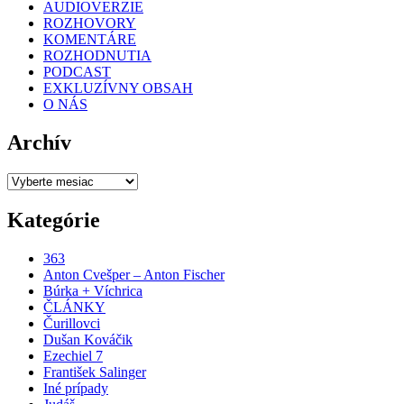
AUDIOVERZIE
ROZHOVORY
KOMENTÁRE
ROZHODNUTIA
PODCAST
EXKLUZÍVNY OBSAH
O NÁS
Archív
Archív
Kategórie
363
Anton Cvešper – Anton Fischer
Búrka + Víchrica
ČLÁNKY
Čurillovci
Dušan Kováčik
Ezechiel 7
František Salinger
Iné prípady