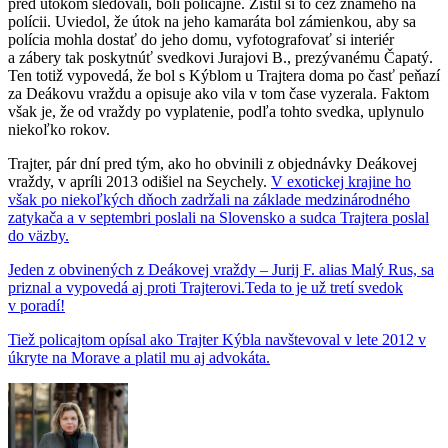
pred útokom sledovali, boli policajné. Zistil si to cez známeho na
polícii. Uviedol, že útok na jeho kamaráta bol zámienkou, aby sa
polícia mohla dostať do jeho domu, vyfotografovať si interiér
a zábery tak poskytnúť svedkovi Jurajovi B., prezývanému Čapatý.
Ten totiž vypovedá, že bol s Kýblom u Trajtera doma po časť peňazí
za Deákovu vraždu a opisuje ako vila v tom čase vyzerala. Faktom
však je, že od vraždy po vyplatenie, podľa tohto svedka, uplynulo
niekoľko rokov.
Trajter, pár dní pred tým, ako ho obvinili z objednávky Deákovej
vraždy, v apríli 2013 odišiel na Seychely.
V exotickej krajine ho
však po niekoľkých dňoch zadržali na základe medzinárodného
zatykača a v septembri poslali na Slovensko a sudca Trajtera poslal
do väzby.
Jeden z obvinených z Deákovej vraždy – Jurij F. alias Malý Rus, sa
priznal a vypovedá aj proti Trajterovi.
Teda to je už tretí svedok
v poradí!
Tiež policajtom opísal ako Trajter Kýbla navštevoval v lete 2012 v
úkryte na Morave a platil mu aj advokáta.