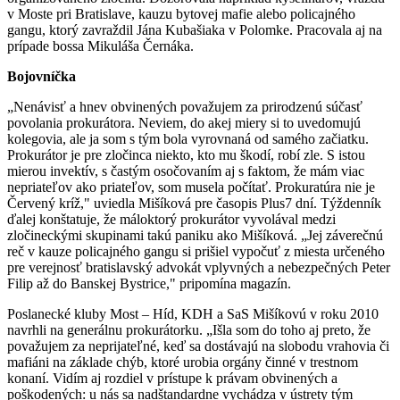
v Moste pri Bratislave, kauzu bytovej mafie alebo policajného
gangu, ktorý zavraždil Jána Kubašiaka v Polomke. Pracovala aj na
prípade bossa Mikuláša Černáka.
Bojovníčka
„Nenávisť a hnev obvinených považujem za prirodzenú súčasť
povolania prokurátora. Neviem, do akej miery si to uvedomujú
kolegovia, ale ja som s tým bola vyrovnaná od samého začiatku.
Prokurátor je pre zločinca niekto, kto mu škodí, robí zle. S istou
mierou invektív, s častým osočovaním aj s faktom, že mám viac
nepriateľov ako priateľov, som musela počítať. Prokuratúra nie je
Červený kríž," uviedla Mišíková pre časopis Plus7 dní. Týždenník
ďalej konštatuje, že máloktorý prokurátor vyvolával medzi
zločineckými skupinami takú paniku ako Mišíková. „Jej záverečnú
reč v kauze policajného gangu si prišiel vypočuť z miesta určeného
pre verejnosť bratislavský advokát vplyvných a nebezpečných Peter
Filip až do Banskej Bystrice," pripomína magazín.
Poslanecké kluby Most – Híd, KDH a SaS Mišíkovú v roku 2010
navrhli na generálnu prokurátorku. „Išla som do toho aj preto, že
považujem za neprijateľné, keď sa dostávajú na slobodu vrahovia či
mafiáni na základe chýb, ktoré urobia orgány činné v trestnom
konaní. Vidím aj rozdiel v prístupe k právam obvinených a
poškodených: u nás sa nadštandardne vychádza v ústrety tým