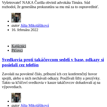
Vyšetrovateľ NAKA Čurilla obvinil advokáta Timára. Súd
rozhodol, že generálna prokuratúra sa mu má za to ospravedlniť.
Posted
autor
Júlia Mikolášiková
by
16. februára 2022
Kajúcnici
Piťovci
Svedkovia proti takáčovcom sedeli v base, odkazy si
posielali cez telefón
Zavolali na povolené číslo, príbuzní ich cez konferenčný hovor
spojili, alebo u nich nechávali odkazy. Používali šifry a prezývky.
Takto sa kľúčoví svedkovia v kauze takáčovcov dohadovali aj na
výpovediach.
Posted
autor
Júlia Mikolášiková