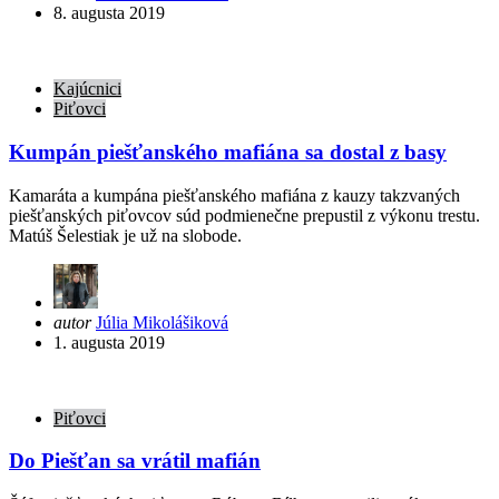
by
8. augusta 2019
Kajúcnici
Piťovci
Kumpán piešťanského mafiána sa dostal z basy
Kamaráta a kumpána piešťanského mafiána z kauzy takzvaných
piešťanských piťovcov súd podmienečne prepustil z výkonu trestu.
Matúš Šelestiak je už na slobode.
Posted
autor
Júlia Mikolášiková
by
1. augusta 2019
Piťovci
Do Piešťan sa vrátil mafián