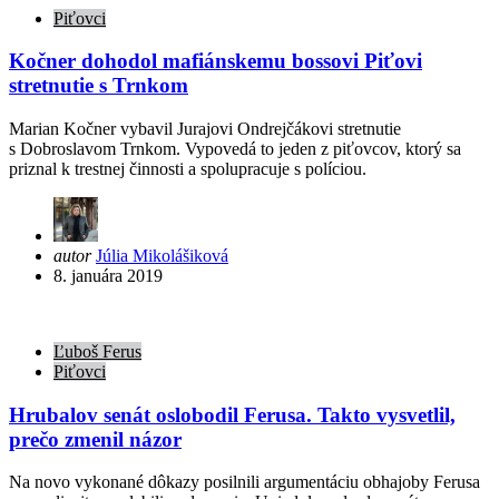
Piťovci
Kočner dohodol mafiánskemu bossovi Piťovi
stretnutie s Trnkom
Marian Kočner vybavil Jurajovi Ondrejčákovi stretnutie
s Dobroslavom Trnkom. Vypovedá to jeden z piťovcov, ktorý sa
priznal k trestnej činnosti a spolupracuje s políciou.
Posted
autor
Júlia Mikolášiková
by
8. januára 2019
Ľuboš Ferus
Piťovci
Hrubalov senát oslobodil Ferusa. Takto vysvetlil,
prečo zmenil názor
Na novo vykonané dôkazy posilnili argumentáciu obhajoby Ferusa