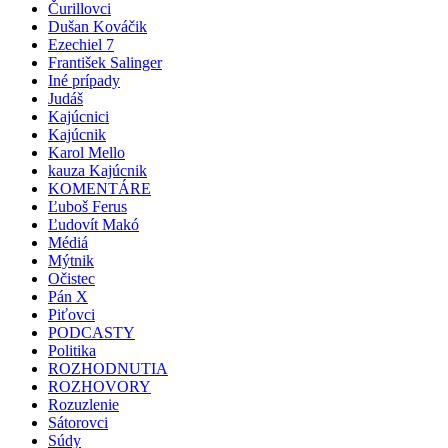
Čurillovci
Dušan Kováčik
Ezechiel 7
František Salinger
Iné prípady
Judáš
Kajúcnici
Kajúcnik
Karol Mello
kauza Kajúcnik
KOMENTÁRE
Ľuboš Ferus
Ľudovít Makó
Médiá
Mýtnik
Očistec
Pán X
Piťovci
PODCASTY
Politika
ROZHODNUTIA
ROZHOVORY
Rozuzlenie
Sátorovci
Súdy