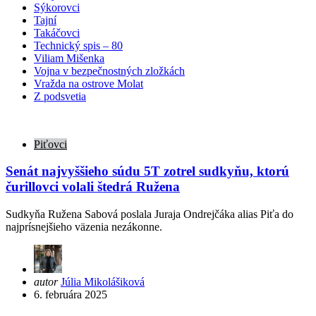
Sýkorovci
Tajní
Takáčovci
Technický spis – 80
Viliam Mišenka
Vojna v bezpečnostných zložkách
Vražda na ostrove Molat
Z podsvetia
Piťovci
Senát najvyššieho súdu 5T zotrel sudkyňu, ktorú
čurillovci volali štedrá Ružena
Sudkyňa Ružena Sabová poslala Juraja Ondrejčáka alias Piťa do
najprísnejšieho väzenia nezákonne.
Posted
autor
Júlia Mikolášiková
by
6. februára 2025