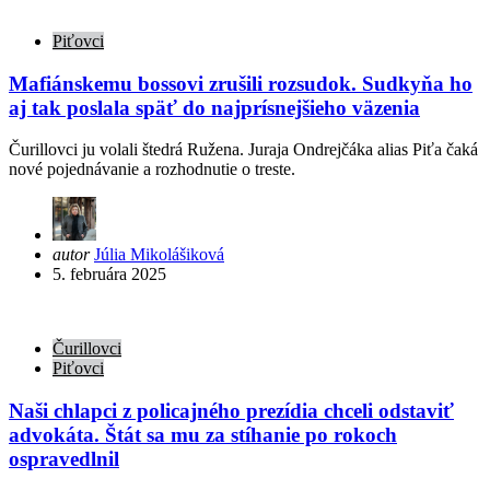
Piťovci
Mafiánskemu bossovi zrušili rozsudok. Sudkyňa ho
aj tak poslala späť do najprísnejšieho väzenia
Čurillovci ju volali štedrá Ružena. Juraja Ondrejčáka alias Piťa čaká
nové pojednávanie a rozhodnutie o treste.
Posted
autor
Júlia Mikolášiková
by
5. februára 2025
Čurillovci
Piťovci
Naši chlapci z policajného prezídia chceli odstaviť
advokáta. Štát sa mu za stíhanie po rokoch
ospravedlnil