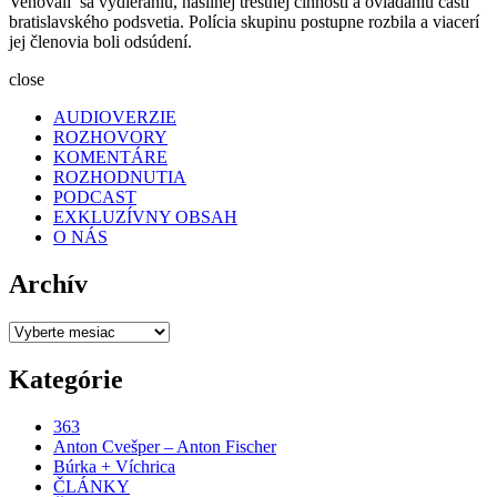
Venovali sa vydieraniu, násilnej trestnej činnosti a ovládaniu časti
bratislavského podsvetia. Polícia skupinu postupne rozbila a viacerí
jej členovia boli odsúdení.
close
AUDIOVERZIE
ROZHOVORY
KOMENTÁRE
ROZHODNUTIA
PODCAST
EXKLUZÍVNY OBSAH
O NÁS
Archív
Archív
Kategórie
363
Anton Cvešper – Anton Fischer
Búrka + Víchrica
ČLÁNKY