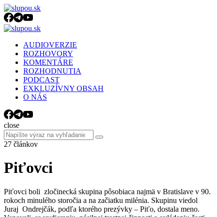
Menu
Search
Menu
slupou.sk
AUDIOVERZIE
ROZHOVORY
KOMENTÁRE
ROZHODNUTIA
PODCAST
EXKLUZÍVNY OBSAH
O NÁS
Search
close
Search
Search
for:
27 článkov
Piťovci
Piťovci boli zločinecká skupina pôsobiaca najmä v Bratislave v 90.
rokoch minulého storočia a na začiatku milénia. Skupinu viedol
Juraj Ondrejčák, podľa ktorého prezývky – Piťo, dostala meno.