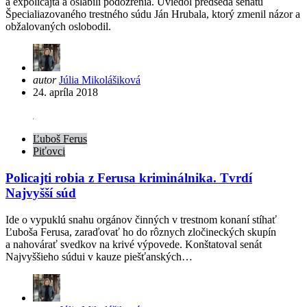
a expolicajta a oslabili podozrenia. Uviedol predseda senátu
Špecialiazovaného trestného súdu Ján Hrubala, ktorý zmenil názor a
obžalovaných oslobodil.
Posted
autor
Júlia Mikolášiková
by
24. apríla 2018
Ľuboš Ferus
Piťovci
Policajti robia z Ferusa kriminálnika. Tvrdí
Najvyšší súd
Ide o vypuklú snahu orgánov činných v trestnom konaní stíhať
Ľuboša Ferusa, zaraďovať ho do rôznych zločineckých skupín
a nahovárať svedkov na krivé výpovede. Konštatoval senát
Najvyššieho súdui v kauze piešťanských…