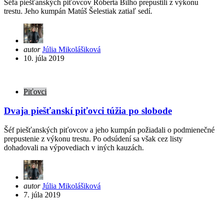
Šéfa piešťanských piťovcov Róberta Bílho prepustili z výkonu
trestu. Jeho kumpán Matúš Šelestiak zatiaľ sedí.
Posted
autor
Júlia Mikolášiková
by
10. júla 2019
Piťovci
Dvaja piešťanskí piťovci túžia po slobode
Šéf piešťanských piťovcov a jeho kumpán požiadali o podmienečné
prepustenie z výkonu trestu. Po odsúdení sa však cez listy
dohadovali na výpovediach v iných kauzách.
Posted
autor
Júlia Mikolášiková
by
7. júla 2019