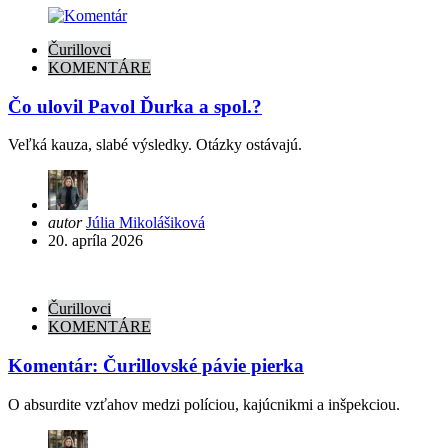
Čurillovci
KOMENTÁRE
Čo ulovil Pavol Ďurka a spol.?
Veľká kauza, slabé výsledky. Otázky ostávajú.
Posted
autor
Júlia Mikolášiková
by
20. apríla 2026
Čurillovci
KOMENTÁRE
Komentár: Čurillovské pávie pierka
O absurdite vzťahov medzi políciou, kajúcnikmi a inšpekciou.