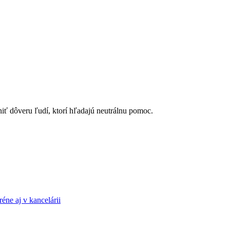
ť dôveru ľudí, ktorí hľadajú neutrálnu pomoc.
ne aj v kancelárii