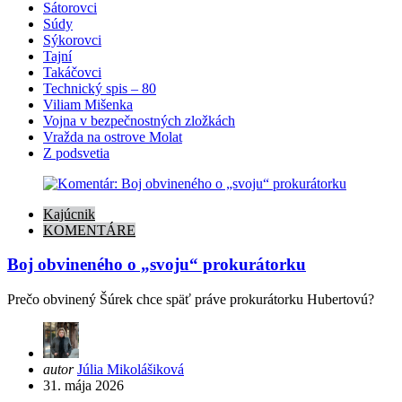
Sátorovci
Súdy
Sýkorovci
Tajní
Takáčovci
Technický spis – 80
Viliam Mišenka
Vojna v bezpečnostných zložkách
Vražda na ostrove Molat
Z podsvetia
Kajúcnik
KOMENTÁRE
Boj obvineného o „svoju“ prokurátorku
Prečo obvinený Šúrek chce späť práve prokurátorku Hubertovú?
Posted
autor
Júlia Mikolášiková
by
31. mája 2026