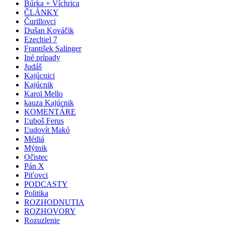
Búrka + Víchrica
ČLÁNKY
Čurillovci
Dušan Kováčik
Ezechiel 7
František Salinger
Iné prípady
Judáš
Kajúcnici
Kajúcnik
Karol Mello
kauza Kajúcnik
KOMENTÁRE
Ľuboš Ferus
Ľudovít Makó
Médiá
Mýtnik
Očistec
Pán X
Piťovci
PODCASTY
Politika
ROZHODNUTIA
ROZHOVORY
Rozuzlenie