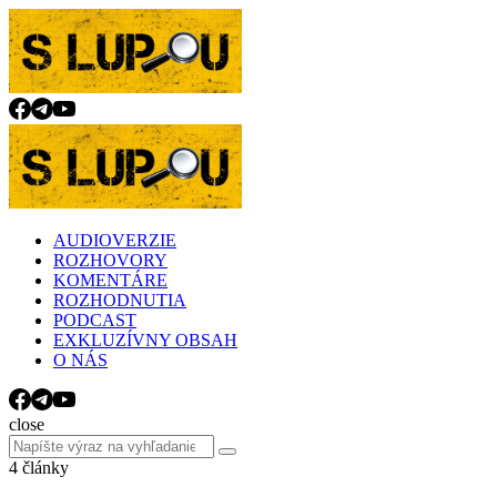
Menu
Search
Menu
slupou.sk
AUDIOVERZIE
ROZHOVORY
KOMENTÁRE
ROZHODNUTIA
PODCAST
EXKLUZÍVNY OBSAH
O NÁS
Search
close
Search
Search
for:
4 články