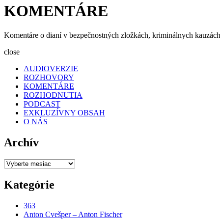
KOMENTÁRE
Komentáre o dianí v bezpečnostných zložkách, kriminálnych kauzách 
close
AUDIOVERZIE
ROZHOVORY
KOMENTÁRE
ROZHODNUTIA
PODCAST
EXKLUZÍVNY OBSAH
O NÁS
Archív
Archív
Kategórie
363
Anton Cvešper – Anton Fischer