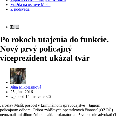
Vražda na ostrove Molat
Z podsvetia
Tajní
Po rokoch utajenia do funkcie.
Nový prvý policajný
viceprezident ukázal tvár
Posted
Júlia Mikolášiková
by
25. júna 2016
Updated
14. marca 2026
Jaroslav Malík pôsobil v kriminálnom spravodajstve – tajnom
policajnom odbore. Odbor zvláštnych operatívnych činností (OZOČ)
nepoznali ani dlhoroční policajti, prokurátori a už vôbec nie advokáti či