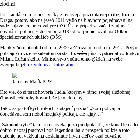
zločinci.
Po škandále okolo postavičky z bytovej a pozemkovej mafie, Jozefa
Draga, potom, ako na jeseň 2011 vyšlo na hlavnom pojednávaní na
súde najavo, že pracoval pre OZOČ a o prípad sa začali zaujímať
novinári i politici, v decembri 2013 odbor premenovali na Odbor
špecializovaných služieb (OŠS).
Malík v ňom pôsobil od roku 2000 a šéfoval mu od roku 2012. Prvým
policajným viceprezidentom sa stal 15.
mája
júna, vystriedal vo funkcii
Milana Lučanského. Ministerstvo vnútra tento týždeň na webe
zverejnilo
jeho životopis aj fotografiu.
Jaroslav Malík
P PZ
Kto vie, čo si teraz hovoria ľudia, ktorým v rámci svojej služobnej
činnosti celé roky hovoril, že je niekto iný…
Takto sa po toľkých rokoch v utajení priznať „Som policajt a
donedávna som nebol hocijaký policajt, ale tajný…“
„Samoodkrytie“ takéhoto človeka je za predpokladu, že konal len a len
dobro, naozaj pracoval pod legendou iba v prospech polície a toto
utajenie nevyužíval na dosiahnutie iných cieľov ozaj odvážne.