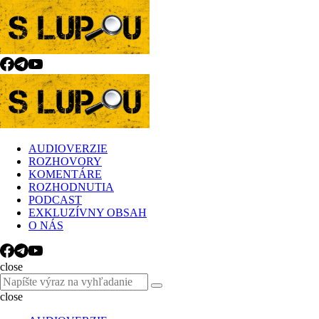
Menu
Search
Menu
slupou.sk
AUDIOVERZIE
ROZHOVORY
KOMENTÁRE
ROZHODNUTIA
PODCAST
EXKLUZÍVNY OBSAH
O NÁS
Search
close
Search
Search
for:
close