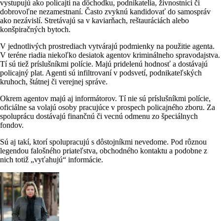
vystupujú ako policajti na dôchodku, podnikatelia, živnostníci či
dobrovoľne nezamestnaní. Často zvyknú kandidovať do samospráv
ako nezávislí. Stretávajú sa v kaviarňach, reštauráciách alebo
konšpiračných bytoch.
V jednotlivých prostrediach vytvárajú podmienky na použitie agenta.
V teréne riadia niekoľko desiatok agentov kriminálneho spravodajstva.
Tí sú tiež príslušníkmi polície. Majú pridelenú hodnosť a dostávajú
policajný plat. Agenti sú infiltrovaní v podsvetí, podnikateľských
kruhoch, štátnej či verejnej správe.
Okrem agentov majú aj informátorov. Tí nie sú príslušníkmi polície,
oficiálne sa volajú osoby pracujúce v prospech policajného zboru. Za
spoluprácu dostávajú finančnú či vecnú odmenu zo špeciálnych
fondov.
Sú aj takí, ktorí spolupracujú s dôstojníkmi nevedome. Pod rôznou
legendou falošného priateľstva, obchodného kontaktu a podobne z
nich totiž „vyťahujú“ informácie.