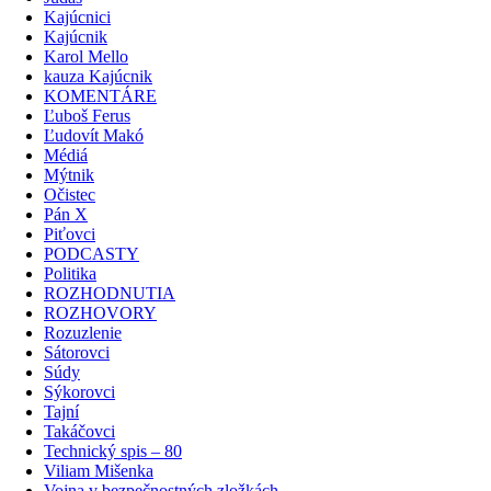
Kajúcnici
Kajúcnik
Karol Mello
kauza Kajúcnik
KOMENTÁRE
Ľuboš Ferus
Ľudovít Makó
Médiá
Mýtnik
Očistec
Pán X
Piťovci
PODCASTY
Politika
ROZHODNUTIA
ROZHOVORY
Rozuzlenie
Sátorovci
Súdy
Sýkorovci
Tajní
Takáčovci
Technický spis – 80
Viliam Mišenka
Vojna v bezpečnostných zložkách