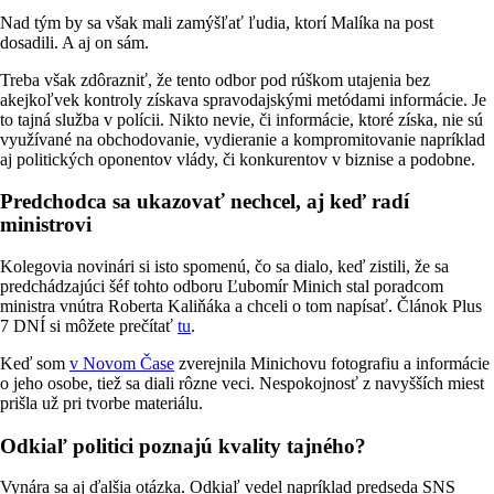
Nad tým by sa však mali zamýšľať ľudia, ktorí Malíka na post
dosadili. A aj on sám.
Treba však zdôrazniť, že tento odbor pod rúškom utajenia bez
akejkoľvek kontroly získava spravodajskými metódami informácie. Je
to tajná služba v polícii. Nikto nevie, či informácie, ktoré získa, nie sú
využívané na obchodovanie, vydieranie a kompromitovanie napríklad
aj politických oponentov vlády, či konkurentov v biznise a podobne.
Predchodca sa ukazovať nechcel, aj keď radí
ministrovi
Kolegovia novinári si isto spomenú, čo sa dialo, keď zistili, že sa
predchádzajúci šéf tohto odboru Ľubomír Minich stal poradcom
ministra vnútra Roberta Kaliňáka a chceli o tom napísať. Článok Plus
7 DNÍ si môžete prečítať
tu
.
Keď som
v Novom Čase
zverejnila Minichovu fotografiu a informácie
o jeho osobe, tiež sa diali rôzne veci. Nespokojnosť z navyšších miest
prišla už pri tvorbe materiálu.
Odkiaľ politici poznajú kvality tajného?
Vynára sa aj ďalšia otázka. Odkiaľ vedel napríklad predseda SNS