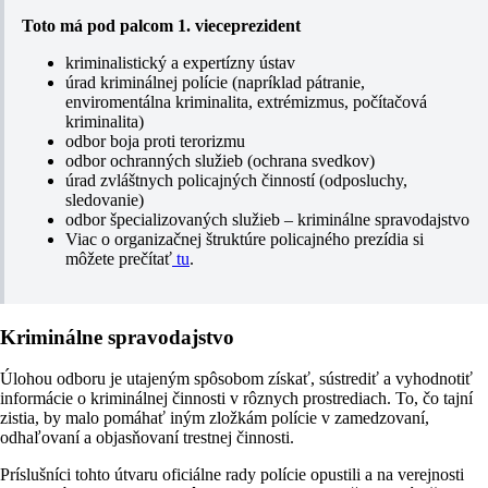
Toto má pod palcom 1. vieceprezident
kriminalistický a expertízny ústav
úrad kriminálnej polície (napríklad pátranie,
enviromentálna kriminalita, extrémizmus, počítačová
kriminalita)
odbor boja proti terorizmu
odbor ochranných služieb (ochrana svedkov)
úrad zvláštnych policajných činností (odposluchy,
sledovanie)
odbor špecializovaných služieb – kriminálne spravodajstvo
Viac o organizačnej štruktúre policajného prezídia si
môžete prečítať
tu
.
Kriminálne spravodajstvo
Úlohou odboru je utajeným spôsobom získať, sústrediť a vyhodnotiť
informácie o kriminálnej činnosti v rôznych prostrediach. To, čo tajní
zistia, by malo pomáhať iným zložkám polície v zamedzovaní,
odhaľovaní a objasňovaní trestnej činnosti.
Príslušníci tohto útvaru oficiálne rady polície opustili a na verejnosti