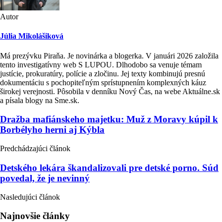
Autor
Júlia Mikolášiková
Má prezývku Piraňa. Je novinárka a blogerka. V januári 2026 založila
tento investigatívny web S LUPOU. Dlhodobo sa venuje témam
justície, prokuratúry, polície a zločinu. Jej texty kombinujú presnú
dokumentáciu s pochopiteľným sprístupnením komplexných káuz
širokej verejnosti. Pôsobila v denníku Nový Čas, na webe Aktuálne.sk
a písala blogy na Sme.sk.
Post
Dražba mafiánskeho majetku: Muž z Moravy kúpil k
Borbélyho herni aj Kýbla
navigation
Predchádzajúci článok
Detského lekára škandalizovali pre detské porno. Súd
povedal, že je nevinný
Nasledujúci článok
Najnovšie články