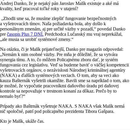
Andrej Danko, že je nejaký pán Jaroslav Malík existuje a aké má
kvality, keď pracoval toľké roky v utajení?
„Zhodli sme sa, že musíme zlepšiť fungovanie bezpečnostných
a vyšetrovacích tímov. Naša požiadavka bola, aby došlo k
personálnym zmenám, aj pre určité väzby v pozadí,“ povedal Danko
pre
časopis Plus 7 DNÍ.
Predchodca Lučanský mu vraj neprekážal,
„ale musia sa urobiť systémové zmeny.“
Na otázku, či je Malík prijateľnejší, Danko pre magazín odpovedal:
„Nemám k nim osobné väzby. Pre mňa je dôležité, že sa vytvára
synergia tímu. A to, čo môžem Policajnému zboru dať, je systém
fungovania cez legislatívu. Veď sa budeme baviť o väčšej kompetencii
vyšetrovacích orgánov, o nezávislosti Národnej kriminálnej agentúry
(NAKA) a ďalších systémových veciach. O tom, aby sa veci ako
kauza Bašternák vyšetrili okamžite. Bavili sme sa napríklad o tom, ako
je možné, že vypočutie pracovníkmi daňového úradu pri daňovej
kontrole sa nepovažuje v trestnom konaní za dôkaz. Prečo by to
nemalo byť?“
Prípady ako Baštrnák vyšetruje NAKA. S NAKA však Malík nemá
nič spoločné, patrí pod policajného prezidenta Tibora Gašpara.
Kto je Malík, ukáže čas.