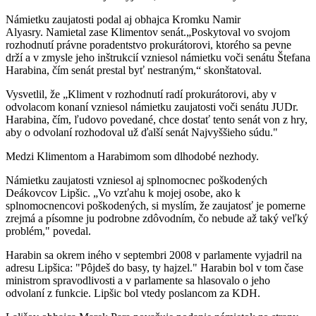
Námietku zaujatosti podal aj obhajca Kromku Namir
Alyasry. Namietal zase Klimentov senát.„Poskytoval vo svojom
rozhodnutí právne poradentstvo prokurátorovi, ktorého sa pevne
drží a v zmysle jeho inštrukcií vzniesol námietku voči senátu Štefana
Harabina, čím senát prestal byť nestraným,“ skonštatoval.
Vysvetlil, že „Kliment v rozhodnutí radí prokurátorovi, aby v
odvolacom konaní vzniesol námietku zaujatosti voči senátu JUDr.
Harabina, čím, ľudovo povedané, chce dostať tento senát von z hry,
aby o odvolaní rozhodoval už ďalší senát Najvyššieho súdu."
Medzi Klimentom a Harabimom som dlhodobé nezhody.
Námietku zaujatosti vzniesol aj splnomocnec poškodených
Deákovcov Lipšic. „Vo vzťahu k mojej osobe, ako k
splnomocnencovi poškodených, si myslím, že zaujatosť je pomerne
zrejmá a písomne ju podrobne zdôvodním, čo nebude až taký veľký
problém," povedal.
Harabin sa okrem iného v septembri 2008 v parlamente vyjadril na
adresu Lipšica: "Pôjdeš do basy, ty hajzel." Harabin bol v tom čase
ministrom spravodlivosti a v parlamente sa hlasovalo o jeho
odvolaní z funkcie. Lipšic bol vtedy poslancom za KDH.