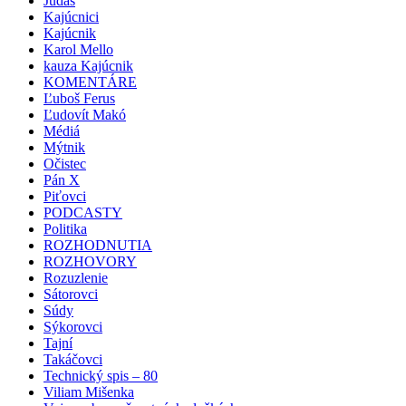
Judáš
Kajúcnici
Kajúcnik
Karol Mello
kauza Kajúcnik
KOMENTÁRE
Ľuboš Ferus
Ľudovít Makó
Médiá
Mýtnik
Očistec
Pán X
Piťovci
PODCASTY
Politika
ROZHODNUTIA
ROZHOVORY
Rozuzlenie
Sátorovci
Súdy
Sýkorovci
Tajní
Takáčovci
Technický spis – 80
Viliam Mišenka