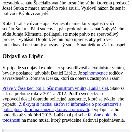
rozsudok senátu Špecializovaného trestného súdu, ktorému predsedá
Jozef Šutka z marca minulého roka zrušil. Vyslovil názor, že senát
bol voči Kýblovi zaujatý.
Róbert Lališ v úvode opäť vzniesol námietku zaujatosti voči
senátu Šutku. "Páni sudcovia, pán prokurátor a senát Najvyššieho
súdu Juraja Klimenta, pošliapali ste moje právo na spravodlivý
proces," vyhlásil. Doplnil, že mu bolo uprené, aby jeho vec
prejednával nestranný a nezávislý súd". S námietkou však neuspel.
Objavil sa Lipšic
V prípade sa objavil exminister spravodlivosti a exminister vnútra,
bývalý poslanec, advokát Daniel Lipšic. Je
splnomocnec
rodičov
zavraždeného Romana Deáka, ktorí sa doteraz zastupovali sami.
Práve v čase keď bol Lipšic ministrom vnútra, Lališ ušiel
. Stalo sa
tak na prelome rokov 2011 a 2012. Podľa svedeckých
výpovedí dostal dopredu policajné uznesenie, ktoré sa týkalo jeho
prípadu.
Z úkrytu si nechal zisťovať informácie o prokurátorvi a
policajtoch, ktorí na kauze sýkorovci pracovali
. Doplapiť sa ho
podarilo až v októbri 2015. Lališ mal pri sebe
f
alošné doklady
totožnosti
na meno muža, ktorý pravidelne sledoval pojednávania.