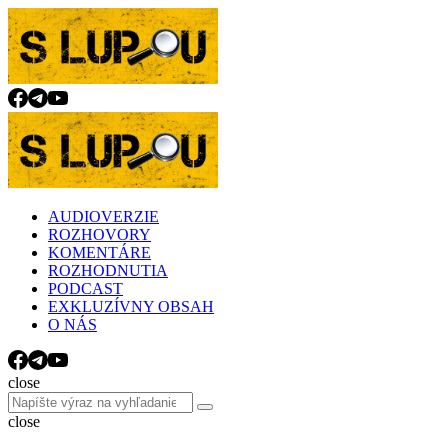
Menu
Search
Menu
slupou.sk
AUDIOVERZIE
ROZHOVORY
KOMENTÁRE
ROZHODNUTIA
PODCAST
EXKLUZÍVNY OBSAH
O NÁS
Search
close
Search
Search
for:
close