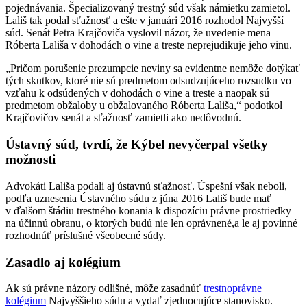
pojednávania. Špecializovaný trestný súd však námietku zamietol.
Lališ tak podal sťažnosť a ešte v januári 2016 rozhodol Najvyšší
súd. Senát Petra Krajčoviča vyslovil názor, že uvedenie mena
Róberta Lališa v dohodách o vine a treste neprejudikuje jeho vinu.
„Pričom porušenie prezumpcie neviny sa evidentne nemôže dotýkať
tých skutkov, ktoré nie sú predmetom odsudzujúceho rozsudku vo
vzťahu k odsúdených v dohodách o vine a treste a naopak sú
predmetom obžaloby u obžalovaného Róberta Lališa,“ podotkol
Krajčovičov senát a sťažnosť zamietli ako nedôvodnú.
Ústavný súd, tvrdí, že Kýbel nevyčerpal všetky
možnosti
Advokáti Lališa podali aj ústavnú sťažnosť. Úspešní však neboli,
podľa uznesenia Ústavného súdu z júna 2016 Lališ bude mať
v ďalšom štádiu trestného konania k dispozíciu právne prostriedky
na účinnú obranu, o ktorých budú nie len oprávnené,a le aj povinné
rozhodnúť príslušné všeobecné súdy.
Zasadlo aj kolégium
Ak sú právne názory odlišné, môže zasadnúť
trestnoprávne
kolégium
Najvyššieho súdu a vydať zjednocujúce stanovisko.