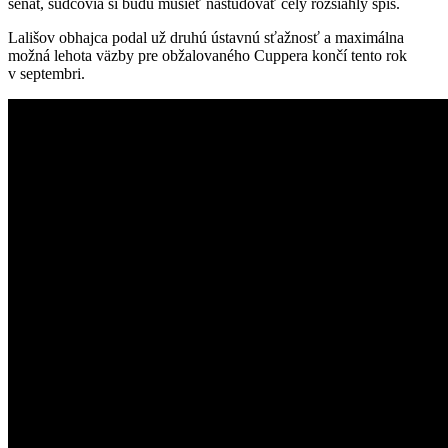
senát, sudcovia si budú musieť naštudovať celý rozsiahly spis.
Lališov obhajca podal už druhú ústavnú sťažnosť a maximálna
možná lehota väzby pre obžalovaného Cuppera končí tento rok
v septembri.