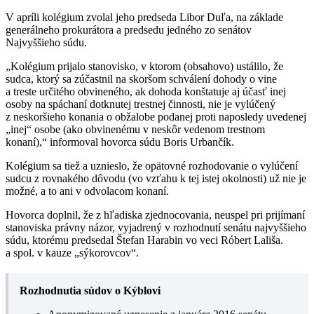
V apríli kolégium zvolal jeho predseda Libor Duľa, na základe
generálneho prokurátora a predsedu jedného zo senátov
Najvyššieho súdu.
„Kolégium prijalo stanovisko, v ktorom (obsahovo) ustálilo, že
sudca, ktorý sa zúčastnil na skoršom schválení dohody o vine
a treste určitého obvineného, ak dohoda konštatuje aj účasť inej
osoby na spáchaní dotknutej trestnej činnosti, nie je vylúčený
z neskoršieho konania o obžalobe podanej proti naposledy uvedenej
„inej“ osobe (ako obvinenému v neskôr vedenom trestnom
konaní),“ informoval hovorca súdu Boris Urbančík.
Kolégium sa tiež a uznieslo, že opätovné rozhodovanie o vylúčení
sudcu z rovnakého dôvodu (vo vzťahu k tej istej okolnosti) už nie je
možné, a to ani v odvolacom konaní.
Hovorca doplnil, že z hľadiska zjednocovania, neuspel pri prijímaní
stanoviska právny názor, vyjadrený v rozhodnutí senátu najvyššieho
súdu, ktorému predsedal Štefan Harabin vo veci Róbert Lališa.
a spol. v kauze „sýkorovcov“.
Rozhodnutia súdov o Kýblovi