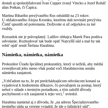
dostali aj spoluobžalovaní Ivan Cupper zvaný Vincko a Jozef Roháč
alias Potkan, či Čapica.
Martina Bihariho prezývaného Rus odsúdilil na 23 rokov.
U obžalovaného Alojza Kromku, ktorému dali novinári prezývku
Čistič upustili od potrestania. Doživotie si už odpykáva za iné
vraždy.
Rozsudok nie je právoplatný. Lališov obhajca Marek Para podáva
odvolanie. Rozhodovať tak bude opäť Najvyšší súd a mal by tak
robiť opäť senát Štefana Harabina.
Námietka, námietka, námietka
Prokurátor Úradu špciálnej prokuratúry, ktorý si neželá, aby médiá
zverejňovali jeho meno však podal voči Harabinovmu senátu
námietku zaujatosti.
„Vzhľadom na to, že pri predchádzajúcom odvolacom konaní sa
vyjadroval k hodnoteniu dôkazov, čo považujem za postup, ktorý
nebol v súlade s trestným poriadkom, a tým založil dôvody
pochybnosti o ich zaujatosti k tejto veci," uviedol.
Harabina namietal aj z dôvodu, že „na adresu Špecializovaného
trestného súdu sa verejne vyjadril, že ide o fašistický súd“.