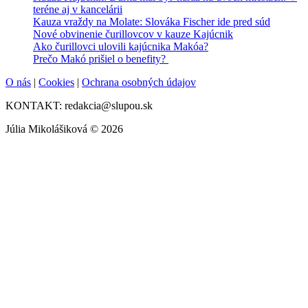
teréne aj v kancelárii
Kauza vraždy na Molate: Slováka Fischer ide pred súd
Nové obvinenie čurillovcov v kauze Kajúcnik
Ako čurillovci ulovili kajúcnika Makóa?
Prečo Makó prišiel o benefity?
O nás
|
Cookies
|
Ochrana osobných údajov
KONTAKT: redakcia@slupou.sk
Júlia Mikolášiková © 2026