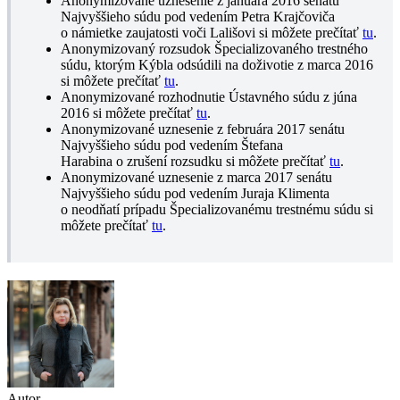
Anonymizované uznesenie z januára 2016 senátu
Najvyššieho súdu pod vedením Petra Krajčoviča
o námietke zaujatosti voči Lališovi si môžete prečítať
tu
.
Anonymizovaný rozsudok Špecializovaného trestného
súdu, ktorým Kýbla odsúdili na doživotie z marca 2016
si môžete prečítať
tu
.
Anonymizované rozhodnutie Ústavného súdu z júna
2016 si môžete prečítať
tu
.
Anonymizované uznesenie z februára 2017 senátu
Najvyššieho súdu pod vedením Štefana
Harabina o zrušení rozsudku si môžete prečítať
tu
.
Anonymizované uznesenie z marca 2017 senátu
Najvyššieho súdu pod vedením Juraja Klimenta
o neodňatí prípadu Špecializovanému trestnému súdu si
môžete prečítať
tu
.
Autor