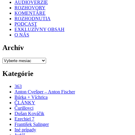
AUDIOVERZIE
ROZHOVORY
KOMENTÁRE
ROZHODNUTIA
PODCAST
EXKLUZÍVNY OBSAH
O NÁS
Archív
Archív
Kategórie
363
Anton Cvešper – Anton Fischer
Búrka + Víchrica
ČLÁNKY
Čurillovci
Dušan Kováčik
Ezechiel 7
František Salinger
Iné prípady