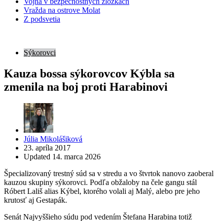
Vojna v bezpečnostných zložkách
Vražda na ostrove Molat
Z podsvetia
Sýkorovci
Kauza bossa sýkorovcov Kýbla sa
zmenila na boj proti Harabinovi
Posted
Júlia Mikolášiková
by
23. apríla 2017
Updated
14. marca 2026
Špecializovaný trestný súd sa v stredu a vo štvrtok nanovo zaoberal
kauzou skupiny sýkorovci. Podľa obžaloby na čele gangu stál
Róbert Lališ alias Kýbel, ktorého volali aj Malý, alebo pre jeho
krutosť aj Gestapák.
Senát Najvyššieho súdu pod vedením Štefana Harabina totiž