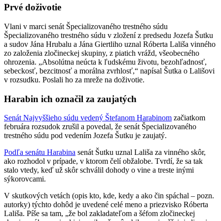
Prvé doživotie
Vlani v marci senát Špecializovaného trestného súdu
Špecializovaného trestného súdu v zložení z predsedu Jozefa Šutku
a sudov Jána Hrubalu a Jána Giertliho uznal Róberta Lališa vinného
zo založenia zločineckej skupiny, z piatich vrážd, všeobecného
ohrozenia. „Absolútna neúcta k ľudskému životu, bezohľadnosť,
sebeckosť, bezcitnosť a morálna zvrhlosť,“ napísal Šutka o Lališovi
v rozsudku. Poslali ho za mreže na doživotie.
Harabin ich označil za zaujatých
Senát Najvyššieho súdu vedený Štefanom Harabinom
začiatkom
februára rozsudok zrušil a povedal, že senát Špecializovaného
trestného súdu pod vedením Jozefa Šutku je zaujatý.
Podľa senátu Harabina
senát Šutku uznal Lališa za vinného skôr,
ako rozhodol v prípade, v ktorom čelí obžalobe. Tvrdí, že sa tak
stalo vtedy, keď už skôr schválil dohody o vine a treste inými
sýkorovcami.
V skutkových vetách (opis kto, kde, kedy a ako čin spáchal – pozn.
autorky) týchto dohôd je uvedené celé meno a priezvisko Róberta
Lališa. Píše sa tam, „že bol zakladateľom a šéfom zločineckej