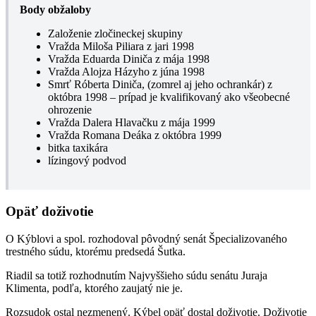
Body obžaloby
Založenie zločineckej skupiny
Vražda Miloša Piliara z jari 1998
Vražda Eduarda Diniča z mája 1998
Vražda Alojza Házyho z júna 1998
Smrť Róberta Diniča, (zomrel aj jeho ochrankár) z
októbra 1998 – prípad je kvalifikovaný ako všeobecné
ohrozenie
Vražda Dalera Hlavačku z mája 1999
Vražda Romana Deáka z októbra 1999
bitka taxikára
lízingový podvod
Opäť doživotie
O Kýblovi a spol. rozhodoval pôvodný senát Špecializovaného
trestného súdu, ktorému predsedá Šutka.
Riadil sa totiž rozhodnutím Najvyššieho súdu senátu Juraja
Klimenta, podľa, ktorého zaujatý nie je.
Rozsudok ostal nezmenený. Kýbel opäť dostal doživotie. Doživotie