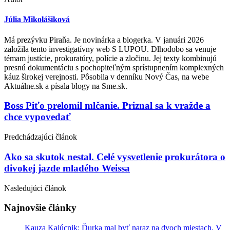
Júlia Mikolášiková
Má prezývku Piraňa. Je novinárka a blogerka. V januári 2026
založila tento investigatívny web S LUPOU. Dlhodobo sa venuje
témam justície, prokuratúry, polície a zločinu. Jej texty kombinujú
presnú dokumentáciu s pochopiteľným sprístupnením komplexných
káuz širokej verejnosti. Pôsobila v denníku Nový Čas, na webe
Aktuálne.sk a písala blogy na Sme.sk.
Post
Boss Piťo prelomil mlčanie. Priznal sa k vražde a
chce vypovedať
navigation
Predchádzajúci článok
Ako sa skutok nestal. Celé vysvetlenie prokurátora o
divokej jazde mladého Weissa
Nasledujúci článok
Najnovšie články
Kauza Kajúcnik: Ďurka mal byť naraz na dvoch miestach. V