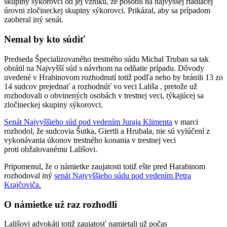
skupiny sýkorovci od jej vzniku, že pôsobil na najvyššej riadiacej
úrovni zločineckej skupiny sýkorovci. Prikázal, aby sa prípadom
zaoberal iný senát.
Nemal by kto súdiť
Predseda Špecializovaného trestného súdu Michal Truban sa tak
obrátil na Najvyšší súd s návrhom na odňatie prípadu. Dôvody
uvedené v Hrabinovom rozhodnutí totiž podľa neho by bránili 13 zo
14 sudcov prejednať a rozhodnúť vo veci Lališa , pretože už
rozhodovali o obvinených osobách v trestnej veci, týkajúcej sa
zločineckej skupiny sýkorovci.
Senát Najvyššieho súd pod vedením Juraja Klimenta
v marci
rozhodol, že sudcovia Šutka, Giertli a Hrubala, nie sú vylúčení z
vykonávania úkonov trestného konania v trestnej veci
proti obžalovanému Lališovi.
Pripomenul, že o námietke zaujatosti totiž ešte pred Harabinom
rozhodoval iný
senát Najvyššieho súdu pod vedením Petra
Krajčoviča.
O námietke už raz rozhodli
Lališovi advokáti totiž zaujatosť namietali už počas