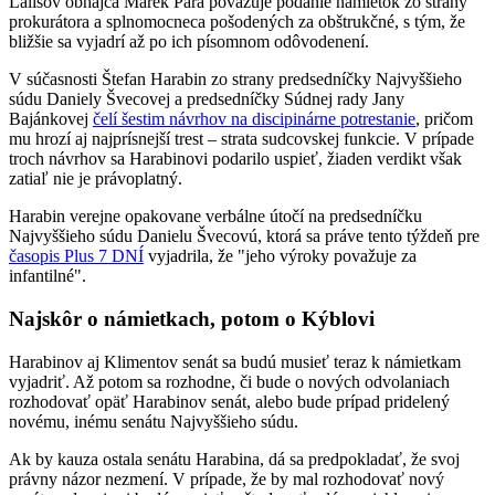
Lališov obhajca Marek Para považuje podanie námietok zo strany
prokurátora a splnomocneca pošodených za obštrukčné, s tým, že
bližšie sa vyjadrí až po ich písomnom odôvodenení.
V súčasnosti Štefan Harabin zo strany predsedníčky Najvyššieho
súdu Daniely Švecovej a predsedníčky Súdnej rady Jany
Bajánkovej
čelí šestim návrhov na discipinárne potrestanie
, pričom
mu hrozí aj najprísnejší trest – strata sudcovskej funkcie. V prípade
troch návrhov sa Harabinovi podarilo uspieť, žiaden verdikt však
zatiaľ nie je právoplatný.
Harabin verejne opakovane verbálne útočí na predsedníčku
Najvyššieho súdu Danielu Švecovú, ktorá sa práve tento týždeň pre
časopis Plus 7 DNÍ
vyjadrila, že "jeho výroky považuje za
infantilné".
Najskôr o námietkach, potom o Kýblovi
Harabinov aj Klimentov senát sa budú musieť teraz k námietkam
vyjadriť. Až potom sa rozhodne, či bude o nových odvolaniach
rozhodovať opäť Harabinov senát, alebo bude prípad pridelený
novému, inému senátu Najvyššieho súdu.
Ak by kauza ostala senátu Harabina, dá sa predpokladať, že svoj
právny názor nezmení. V prípade, že by mal rozhodovať nový