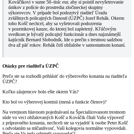
Kováčikovi v sume 50–tisíc eur, aby si poistil nevyšetrovanie
únikov z polície do prostredia zločineckej skupiny
sýkorovcov. V prípade bol podozrivý riaditeľ Úradu
zvláštnych policajných činností (ÚZPČ) Jozef Rehák. Okrem
toho Košč nechcel, aby sa vyšetrovali podozrenia
v pozemkovej kauze, do ktorej bol zapletený. Kľúčovým
svedkom je bývalý policajný funkcionár a dnes najznámejší
kajúcník Bernard Slobodník. Ide o prečin s trestnou sadzbou
dva až päť rokov. Rehák čelí obžalobe v samostatnom konaní.
Otázky pre riaditeľa ÚZPČ
Prečo ste sa rozhodli prihlásiť do výberového konania na riaditeľa
ÚZPČ?
Koľko záujemcov bolo ešte okrem Vás?
Kto bol vo výberovej komisii (mená a funkcie členov)?
Na verejnom hlavnom pojednávaní na Špecializovanom trestnom
súde vo veci obžalovaných Košč a Kováčik čítali Vašu výpoveď
z prípravného konania, nechceli ste sa vyjadriť k osobe Peter Košč
s odvolaním sa mlčanlivosť, Vaši kolegovia normálne vypovedali.
Prečo ste Vy teda odmietli vypovedať?