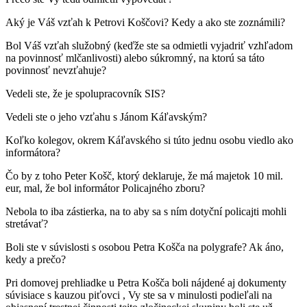
Aký je Váš vzťah k Petrovi Koščovi? Kedy a ako ste zoznámili?
Bol Váš vzťah služobný (keďže ste sa odmietli vyjadriť vzhľadom
na povinnosť mlčanlivosti) alebo súkromný, na ktorú sa táto
povinnosť nevzťahuje?
Vedeli ste, že je spolupracovník SIS?
Vedeli ste o jeho vzťahu s Jánom Káľavským?
Koľko kolegov, okrem Káľavského si túto jednu osobu viedlo ako
informátora?
Čo by z toho Peter Košč, ktorý deklaruje, že má majetok 10 mil.
eur, mal, že bol informátor Policajného zboru?
Nebola to iba zástierka, na to aby sa s ním dotyční policajti mohli
stretávať?
Boli ste v súvislosti s osobou Petra Košča na polygrafe? Ak áno,
kedy a prečo?
Pri domovej prehliadke u Petra Košča boli nájdené aj dokumenty
súvisiace s kauzou piťovci , Vy ste sa v minulosti podieľali na