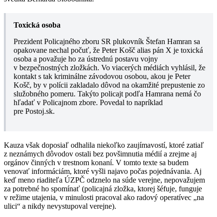
Toxická osoba
Prezident Policajného zboru SR plukovník Štefan Hamran sa
opakovane nechal počuť, že Peter Košč alias pán X je toxická
osoba a považuje ho za ústrednú postavu vojny
v bezpečnostných zložkách. Vo viacerých médiách vyhlásil, že
kontakt s tak kriminálne závodovou osobou, akou je Peter
Košč, by v polícii zakladalo dôvod na okamžité prepustenie zo
služobného pomeru. Takýto policajt podľa Hamrana nemá čo
hľadať v Policajnom zbore. Povedal to napríklad
pre Postoj.sk.
Kauza však doposiaľ odhalila niekoľko zaujímavostí, ktoré zatiaľ
z neznámych dôvodov ostali bez povšimnutia médií a zrejme aj
orgánov činných v trestnom konaní. V tomto texte sa budem
venovať informáciám, ktoré vyšli najavo počas pojednávania. Aj
keď meno riaditeľa ÚZPČ odznelo na súde verejne, nepovažujem
za potrebné ho spomínať (policajná zložka, ktorej šéfuje, funguje
v režime utajenia, v minulosti pracoval ako radový operatívec „na
ulici“ a nikdy nevystupoval verejne).