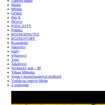
Ľudovít Makó
Médiá
Mýtnik
Očistec
Pán X
Piťovci
PODCASTY
Politika
ROZHODNUTIA
ROZHOVORY
Rozuzlenie
Sátorovci
Súdy
Sýkorovci
Tajní
Takáčovci
Technický spis – 80
Viliam Mišenka
Vojna v bezpečnostných zložkách
Vražda na ostrove Molat
Z podsvetia