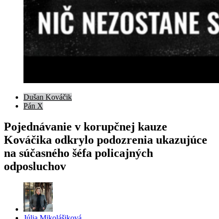
Dušan Kováčik
Pán X
Pojednávanie v korupčnej kauze
Kováčika odkrylo podozrenia ukazujúce
na súčasného šéfa policajných
odposluchov
Posted
Júlia Mikolášiková