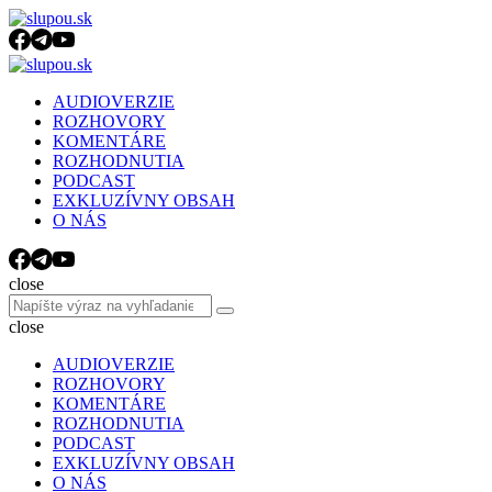
Menu
Search
Menu
slupou.sk
AUDIOVERZIE
ROZHOVORY
KOMENTÁRE
ROZHODNUTIA
PODCAST
EXKLUZÍVNY OBSAH
O NÁS
Search
close
Search
Search
for:
close
AUDIOVERZIE
ROZHOVORY
KOMENTÁRE
ROZHODNUTIA
PODCAST
EXKLUZÍVNY OBSAH
O NÁS