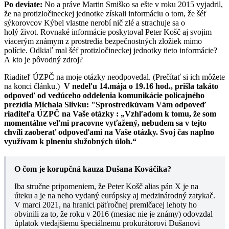
Po deviate:
No a práve Martin Smiško sa ešte v roku 2015 vyjadril,
že na protizločineckej jednotke získali informáciu o tom, že šéf
sýkorovcov Kýbel vlastne nerobí nič zlé a strachuje sa o
holý život. Rovnaké informácie poskytoval Peter Košč aj svojim
viacerým známym z prostredia bezpečnostných zložiek mimo
polície. Odkiaľ mal šéf protizločineckej jednotky tieto informácie?
A kto je pôvodný zdroj?
Riaditeľ ÚZPČ na moje otázky neodpovedal. (Prečítať si ich môžete
na konci článku.)
V nedeľu 14.mája o 19.16 hod., prišla takáto
odpoveď od vedúceho oddelenia komunikácie policajného
prezídia Michala Slivku: "Sprostredkúvam Vám odpoveď
riaditeľa ÚZPČ na Vaše otázky : „Vzhľadom k tomu, že som
momentálne veľmi pracovne vyťažený, nebudem sa v tejto
chvíli zaoberať odpoveďami na Vaše otázky. Svoj čas naplno
využívam k plneniu služobných úloh.“
O čom je korupčná kauza Dušana Kováčika?
Iba stručne pripomeniem, že Peter Košč alias pán X je na
úteku a je na neho vydaný európsky aj medzinárodný zatykač.
V marci 2021, na hranici päťročnej premlčacej lehoty ho
obvinili za to, že roku v 2016 (mesiac nie je známy) odovzdal
úplatok vtedajšiemu špeciálnemu prokurátorovi Dušanovi