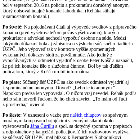
bol v septembri 2016 na políciu a prokuratúru doručený anonym,
ktorý opisoval údajné konanie Jahodníka. (Reháka stíhajú
v samostatnom konaní.)
Po štvrté:
Na pojednávaní čítali aj výpovede svedkov z prípravného
konania (pred vyšetrovateľom počas vyšetrovania), ktorých
prokurátor a advokáti nechceli vypočuť osobne na súde. Medzi
takýmito dôkazmi bola aj zápisnica o výsluchu súčasného riaditeľa
ÚZPČ. Jeho výpoveď tak v kontexte vyššie spomenutých
vykonaných dôkazov stojí za povšimnutie. Ako jediný z
vypočúvaných sa odmietol vyjadriť k osobe Peter Košč a naznačil,
že pri ich kontakte išlo o služobnú činnosť. Bol by tak ďalším
policajtom, ktorý z Košča urobil informátora.
Po piate:
Súčasný šéf ÚZPČ sa ako svedok odmietol vyjadriť aj
k spomínanému anonymu. Dôvod? „Lebo je to anonym.“
Napokon predsa len vypovedal. O ničom vraj nevedel. Rehák podľa
neho sám hovoril ľuďom, že ho chcú zavrieť. „To mám od ľudí
z prostredia,“ uviedol.
Po šieste:
V uznesení o väzbe pre
našich chlapcov
so správnym
morálnym kompasom bojujúcimi s temnými silami okolo
vyšetrovateľa
Jána Čurillu
a spol. sa dotyčný spomína v prepisoch
z odposluchov z kancelárii policajtov. Z ich rozhovorov vyplýva,
že súčasný šéf ÚZPČ mal blízko k Bernardovi Slobodníkovi