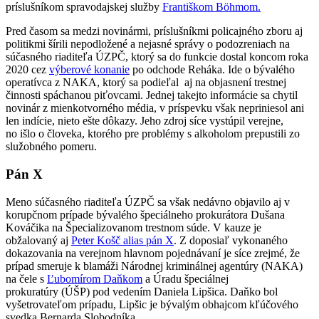
príslušníkom spravodajskej služby
Františkom Böhmom.
Pred časom sa medzi novinármi, príslušníkmi policajného zboru aj
politikmi šírili nepodložené a nejasné správy o podozreniach na
súčasného riaditeľa ÚZPČ, ktorý sa do funkcie dostal koncom roka
2020 cez
výberové konanie
po odchode Reháka. Ide o bývalého
operatívca z NAKA, ktorý sa podieľal aj na objasnení trestnej
činnosti spáchanou piťovcami. Jednej takejto informácie sa chytil
novinár z mienkotvorného média, v príspevku však nepriniesol ani
len indície, nieto ešte dôkazy. Jeho zdroj síce vystúpil verejne,
no išlo o človeka, ktorého pre problémy s alkoholom prepustili zo
služobného pomeru.
Pán X
Meno súčasného riaditeľa ÚZPČ sa však nedávno objavilo aj v
korupčnom prípade bývalého špeciálneho prokurátora Dušana
Kováčika na Špecializovanom trestnom súde. V kauze je
obžalovaný aj
Peter Košč alias pán X
. Z doposiaľ vykonaného
dokazovania na verejnom hlavnom pojednávaní je síce zrejmé, že
prípad smeruje k blamáži Národnej kriminálnej agentúry (NAKA)
na čele s
Ľubomírom Daňkom
a Úradu špeciálnej
prokuratúry (ÚŠP) pod vedením Daniela Lipšica. Daňko bol
vyšetrovateľom prípadu, Lipšic je bývalým obhajcom kľúčového
svedka Bernarda Slobodníka.