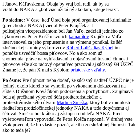
i Jánovi Káľavskému. Obaja by vraj boli radi, ak by sa
vrátil do NAKA a „bol viac užitočný ako tam, kde je teraz“.
Po siedme:
V čase, keď Úrad boja proti organizovanej kriminalite
(predchodca NAKA) viedol Peter Krajíček a 1.
policajným viceprezidentom bol Ján Vaľo, zadržali jedného zo
sýkorovcov. Peter Košč u svojich
kamarátov
Krajíčka a Vaľa
intervenoval za jeho prepustenie a na výmenu ponúkal, že šéf
zločineckej skupiny sýkorovcov
Róbert Lališ alias Kýbel
im
pomôže usvedčiť bossa piťovcov. No a ako som už
spomenula, práve na vyhľadávaní a objasňovaní trestnej činnosti
piťovcov ešte ako radový operatívec pracoval aj súčasný šéf ÚZPČ.
Známe je, že pán X mal s Kýblom
priateľské vzťahy
.
Po ôsme:
Pre úplnosť treba dodať, že súčasný riaditeľ ÚZPČ nie je
jediný, okolo ktorého sa vynorili po vykonanom dokazovaní na
súde s Dušanom Kováčikom podozrenia a pochybnosti. Zaujímavá
bola aj prečítaná výpoveď šéfa protiteroristického a
protiextrémistického útvaru
Martina Smiška
, ktorý bol v minulosti
riaditeľom protizločineckej jednotky NAKA a teda dotyčnému aj
šéfoval. Smiško bol krátko aj zástupca riaditeľa NAKA. Pred
vyšetrovateľom vypovedal, že Petra Košča nepozná. V druhej vete
však povedal, že ho vlastne pozná, ale iba zo služobnej činnosti. Tak
ako to teda je?