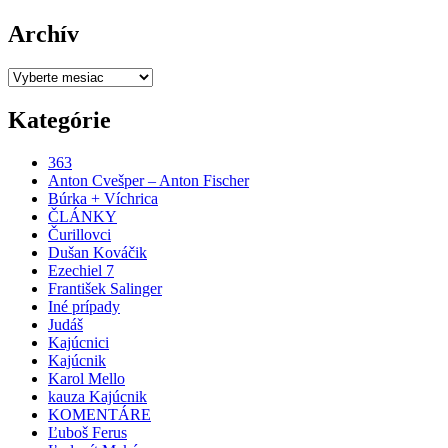
Archív
Archív
Kategórie
363
Anton Cvešper – Anton Fischer
Búrka + Víchrica
ČLÁNKY
Čurillovci
Dušan Kováčik
Ezechiel 7
František Salinger
Iné prípady
Judáš
Kajúcnici
Kajúcnik
Karol Mello
kauza Kajúcnik
KOMENTÁRE
Ľuboš Ferus