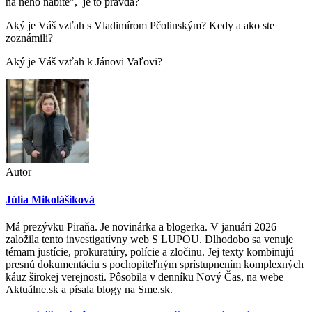
na neho nabité", je to pravda?
Aký je Váš vzťah s Vladimírom Pčolinským? Kedy a ako ste
zoznámili?
Aký je Váš vzťah k Jánovi Vaľovi?
Autor
Júlia Mikolášiková
Má prezývku Piraňa. Je novinárka a blogerka. V januári 2026
založila tento investigatívny web S LUPOU. Dlhodobo sa venuje
témam justície, prokuratúry, polície a zločinu. Jej texty kombinujú
presnú dokumentáciu s pochopiteľným sprístupnením komplexných
káuz širokej verejnosti. Pôsobila v denníku Nový Čas, na webe
Aktuálne.sk a písala blogy na Sme.sk.