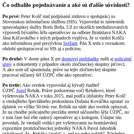
Čo odhalilo pojednávanie a aké sú ďalšie súvislosti?
Po prvé:
Peter Košč mal podpísanú zmluvu o spolupráci so
Slovenskou informačnou službou (SIS). Vypovedal to námestník
spravodajskej služby Boris Beňa. Už zo skorších medializovaných
výpovedí bývalého šéfa operatívcov na odbore Bratislava NAKA
Jána Káľavského v iných prípadoch vyplýva, že si viedol Košča
ako informátora pod prezývkou
Seržant
. Pán X teda v rovnakom
období spolupracoval so SIS aj s políciou.
Po druhé:
V dome pána X pri
domovej prehliadke
našli aj
policajné
spisy
a dokumenty z prípadov okolo zločineckej skupiny piťovci.
A ako som už spomenula, práve na tejto zločineckej skupine
pracoval súčasný šéf ÚZPČ ešte ako operatívec.
Po tretie:
Ako svedok vypovedal aj bývalý riaditeľ
ÚZPČ
Jozef
Rehák. Práve podozrenia voči Rehákovi, ktoré
vyšetrovala NAKA v roku 2015, mal podľa obžaloby Peter Košč
u vtedajšieho špeciálneho prokurátora Dušana Kováčika upratať za
úplatok vo výške 50-tisíc eur. Rehák na súde ako svedok opisoval,
že na chodbe policajného prezídia stretol súčasného šéfa ÚZPČ, no
v tom čase bol ešte radový operatívec aj s kolegom. Údajne mu
povedali, že vtedajší vedúci pre vyšetrovanie na bratislavskej
expozitúre protizločineckej jednotky NAKA Pavol Jahodník
vykrikoval, že „Reháka zavrie“ a „má na neho nabité“. Následne