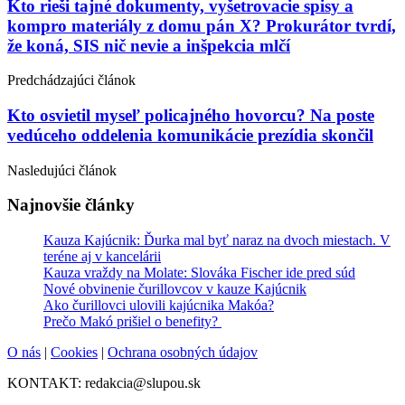
Post
Kto rieši tajné dokumenty, vyšetrovacie spisy a
kompro materiály z domu pán X? Prokurátor tvrdí,
navigation
že koná, SIS nič nevie a inšpekcia mlčí
Predchádzajúci článok
Kto osvietil myseľ policajného hovorcu? Na poste
vedúceho oddelenia komunikácie prezídia skončil
Nasledujúci článok
Najnovšie články
Kauza Kajúcnik: Ďurka mal byť naraz na dvoch miestach. V
teréne aj v kancelárii
Kauza vraždy na Molate: Slováka Fischer ide pred súd
Nové obvinenie čurillovcov v kauze Kajúcnik
Ako čurillovci ulovili kajúcnika Makóa?
Prečo Makó prišiel o benefity?
O nás
|
Cookies
|
Ochrana osobných údajov
KONTAKT: redakcia@slupou.sk