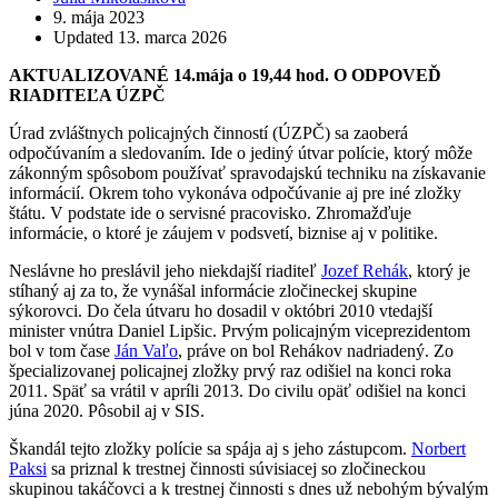
by
9. mája 2023
Updated
13. marca 2026
AKTUALIZOVANÉ 14.mája o 19,44 hod. O ODPOVEĎ
RIADITEĽA ÚZPČ
Úrad zvláštnych policajných činností (ÚZPČ) sa zaoberá
odpočúvaním a sledovaním. Ide o jediný útvar polície, ktorý môže
zákonným spôsobom používať spravodajskú techniku na získavanie
informácií. Okrem toho vykonáva odpočúvanie aj pre iné zložky
štátu. V podstate ide o servisné pracovisko. Zhromažďuje
informácie, o ktoré je záujem v podsvetí, biznise aj v politike.
Neslávne ho preslávil jeho niekdajší riaditeľ
Jozef Rehák
, ktorý je
stíhaný aj za to, že vynášal informácie zločineckej skupine
sýkorovci. Do čela útvaru ho dosadil v októbri 2010 vtedajší
minister vnútra Daniel Lipšic. Prvým policajným viceprezidentom
bol v tom čase
Ján Vaľo
, práve on bol Rehákov nadriadený. Zo
špecializovanej policajnej zložky prvý raz odišiel na konci roka
2011. Späť sa vrátil v apríli 2013. Do civilu opäť odišiel na konci
júna 2020. Pôsobil aj v SIS.
Škandál tejto zložky polície sa spája aj s jeho zástupcom.
Norbert
Paksi
sa priznal k trestnej činnosti súvisiacej so zločineckou
skupinou takáčovci a k trestnej činnosti s dnes už nebohým bývalým