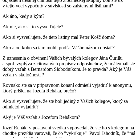
objasnení trestnej činnosti tejto zločineckej skupiny boli ste už
v tejto veci vypočutý v súvislosti so zaistenými listinami?
Ak áno, kedy a kým?
Ak nie, ako si to vysvetľujete?
Ako si vysvetľujete, že tieto listiny mal Peter Košč doma?
Ako a od koho sa tam mohli podľa Vášho názoru dostať?
Z uznesenia o obvinení Vašich bývalých kolegov Jána Čurillu
a spol. vyplýva z citovaných prepisov odposluchov, že máte/mali ste
dobrý vzťah s Bernardom Slobodníkom. Je to pravda? Aký je Váš
vzťah v skutočnosti ?
Rovnako ste sa v prípravnom konaní odmietli vyjadriť k anonymu,
ktorý prišiel na Jozefa Reháka, prečo?
Ako si vysvetľujete, že ste boli jediný z Vašich kolegov, ktorý sa
odmietol vyjadriť?
Aký je Váš vzťah s Jozefom Rehákom?
Jozef Rehák v postavení svedka vypovedal, že ste ho s kolegom na
chodbe prezídia varovali, že čo "vykrikuje" Pavol Jahodník, že "má