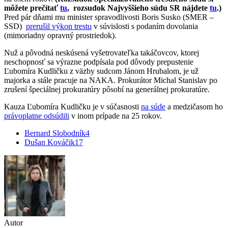
môžete prečítať
tu
, rozsudok Najvyššieho súdu SR nájdete
tu
.)
Pred pár dňami mu minister spravodlivosti Boris Susko (SMER –
SSD)
prerušil výkon trestu
v súvislosti s podaním dovolania
(mimoriadny opravný prostriedok).
Nuž a pôvodná neskúsená vyšetrovateľka takáčovcov, ktorej
neschopnosť sa výrazne podpísala pod dôvody prepustenie
Ľubomíra Kudličku z väzby sudcom Jánom Hrubalom, je už
majorka a stále pracuje na NAKA. Prokurátor Michal Stanislav po
zrušení špeciálnej prokuratúry pôsobí na generálnej prokuratúre.
Kauza Ľubomíra Kudličku je v súčasnosti
na súde
a medzičasom ho
právoplatne odsúdili
v inom prípade na 25 rokov.
Bernard Slobodník
4
Dušan Kováčik
17
Autor