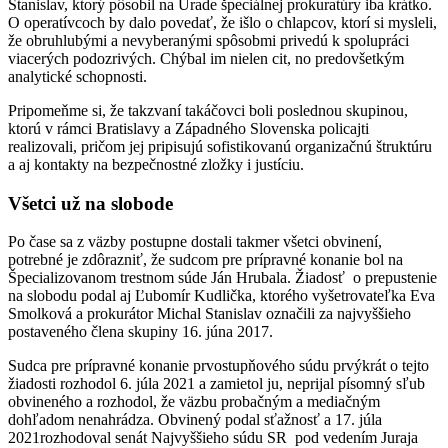
Stanislav, ktorý pôsobil na Úrade špeciálnej prokuratúry iba krátko.
O operatívcoch by dalo povedať, že išlo o chlapcov, ktorí si mysleli,
že obruhlubými a nevyberanými spôsobmi privedú k spolupráci
viacerých podozrivých. Chýbal im nielen cit, no predovšetkým
analytické schopnosti.
Pripomeňme si, že takzvaní takáčovci boli poslednou skupinou,
ktorú v rámci Bratislavy a Západného Slovenska policajti
realizovali, pričom jej pripisujú sofistikovanú organizačnú štruktúru
a aj kontakty na bezpečnostné zložky i justíciu.
Všetci už na slobode
Po čase sa z väzby postupne dostali takmer všetci obvinení,
potrebné je zdôrazniť, že sudcom pre prípravné konanie bol na
Špecializovanom trestnom súde Ján Hrubala. Žiadosť o prepustenie
na slobodu podal aj Ľubomír Kudlička, ktorého vyšetrovateľka Eva
Smolková a prokurátor Michal Stanislav označili za najvyššieho
postaveného člena skupiny 16. júna 2017.
Sudca pre prípravné konanie prvostupňového súdu prvýkrát o tejto
žiadosti rozhodol 6. júla 2021 a zamietol ju, neprijal písomný sľub
obvineného a rozhodol, že väzbu probačným a mediačným
dohľadom nenahrádza. Obvinený podal sťažnosť a 17. júla
2021rozhodoval senát Najvyššieho súdu SR pod vedením Juraja