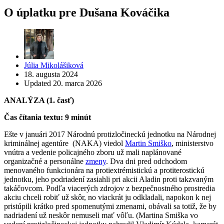
O úplatku pre Dušana Kováčika
Posted
Júlia Mikolášiková
by
18. augusta 2024
Updated
20. marca 2026
ANALÝZA (1. časť)
Čas čítania textu: 9 minút
Ešte v januári 2017 Národnú protizločineckú jednotku na Národnej
kriminálnej agentúre (NAKA) viedol
Martin Smiško
, ministerstvo
vnútra a vedenie policajného zboru už mali naplánované
organizačné a personálne
zmeny
. Dva dni pred odchodom
menovaného funkcionára na protiextrémistickú a protiterostickú
jednotku, jeho podriadení zasiahli pri akcii Aladin proti takzvaným
takáčovcom. Podľa viacerých zdrojov z bezpečnostného prostredia
akciu chceli robiť už skôr, no viackrát ju odkladali, napokon k nej
pristúpili krátko pred spomenutými zmenami, obávali sa totiž, že by
nadriadení už neskôr nemuseli mať vôľu. (Martina Smiška vo