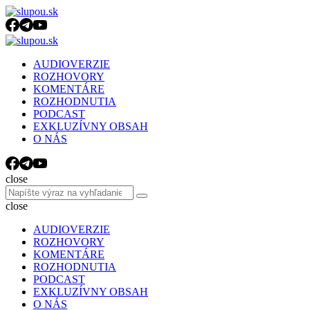
Menu
Search
Menu
slupou.sk
AUDIOVERZIE
ROZHOVORY
KOMENTÁRE
ROZHODNUTIA
PODCAST
EXKLUZÍVNY OBSAH
O NÁS
Search
close
Search
Search
for:
close
AUDIOVERZIE
ROZHOVORY
KOMENTÁRE
ROZHODNUTIA
PODCAST
EXKLUZÍVNY OBSAH
O NÁS