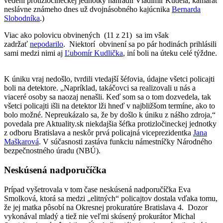
vedení protizločineckej jednotky nahradil Vladimír Kúdela, kamarát
neslávne známeho dnes už dvojnásobného kajúcnika
Bernarda
Slobodníka
.)
Viac ako polovicu obvinených (11 z 21) sa im však
zadržať
nepodarilo
. Niektorí obvinení sa po pár hodinách prihlásili
sami medzi nimi aj
Ľubomír Kudlička
, iní boli na úteku celé týždne.
K úniku vraj nedošlo, tvrdili vtedajší šéfovia, údajne všetci policajti
boli na detektore. „Napríklad, takáčovci sa realizovali u nás a
viaceré osoby sa naozaj nenašli. Keď som sa o tom dozvedela, tak
všetci policajti išli na detektor lži hneď v najbližšom termíne, ako to
bolo možné. Nepreukázalo sa, že by došlo k úniku z nášho zdroja,“
povedala pre Aktuality.sk niekdajšia šéfka protizločineckej jednotky
z odboru Bratislava a neskôr prvá policajná viceprezidentka
Jana
Maškarová
. V súčasnosti zastáva funkciu námestníčky Národného
bezpečnostného úradu (NBÚ).
Neskúsená nadporučíčka
Prípad vyšetrovala v tom čase neskúsená nadporučíčka Eva
Smolková, ktorá sa medzi „elitných“ policajtov dostala vďaka tomu,
že jej matka pôsobí na Okresnej prokuratúre Bratislava 4. Dozor
vykonával mladý a tiež nie veľmi skúsený prokurátor Michal