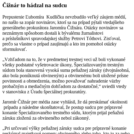
Čižnár to hádzal na sudcu
Prepustenie Ľubomíra Kudličku nevzbudilo veľký záujem médií,
no našlo sa zopár novinárov, ktorí sa na prípad pýtali vtedajšieho
generálneho prokurátora Jaromíra Čižnára. Otázky novinárov sa
neznámym spôsobom dostali k bývalému žurnalistovi
a príslušníkovi spravodajskej služby Petrovi Tóthovi. Zisťoval,
prečo sa vlastne o prípad zaujímajú a kto im pomohol otázky
sformulovať.
„Vzhľadom na to, že v predmetnej trestnej veci už boli vykonané
všetky podstatné vyšetrovacie úkony, Špecializovaným trestným
súdom bola stanovená vysoká suma peňažnej záruky (dvojnásobná,
ako bola ponúknutá obvineným) a obvinenému boli uložené prísne
povinnosti a obmedzenia, možno považovať nahradenie väzby
probačným a mediačným dohľadom za dostatočné,“ uviedli vtedy
v stanovisku z Úradu špeciálnej prokuratúry.
Jaromír Čižnár pre média zase vyhlásil, že dá preskúmať okolnosti
prípadu a následne skonštatoval, že postup sudcu pre prípravné
konanie Špecializovaného trestného súdu, ktorým prijal peňažnú
záruku zloženú za obvineného nebol zákonný.
„Pri určovaní výšky peňažnej záruky sudca pre prípravné konanie
neskúmal majetkové pomery obvineného alebo toho, kto ju za neho