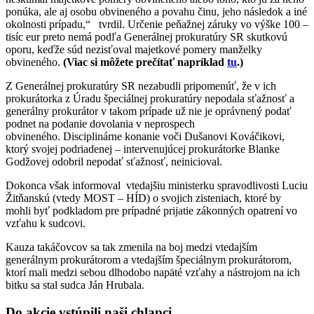
ponúka, ale aj osobu obvineného a povahu činu, jeho následok a iné
okolnosti prípadu,“ tvrdil. Určenie peňažnej záruky vo výške 100 –
tisíc eur preto nemá podľa Generálnej prokuratúry SR skutkovú
oporu, keďže súd nezisťoval majetkové pomery manželky
obvineného.
(Viac si môžete prečítať napríklad
tu
.)
Z Generálnej prokuratúry SR nezabudli pripomenúť, že v ich
prokurátorka z Úradu špeciálnej prokuratúry nepodala sťažnosť a
generálny prokurátor v takom prípade už nie je oprávnený podať
podnet na podanie dovolania v neprospech
obvineného. Disciplinárne konanie voči Dušanovi Kováčikovi,
ktorý svojej podriadenej – intervenujúcej prokurátorke Blanke
Godžovej odobril nepodať sťažnosť, neinicioval.
Dokonca však informoval vtedajšiu ministerku spravodlivosti Luciu
Žitňanskú (vtedy MOST – HÍD) o svojich zisteniach, ktoré by
mohli byť podkladom pre prípadné prijatie zákonných opatrení vo
vzťahu k sudcovi.
Kauza takáčovcov sa tak zmenila na boj medzi vtedajším
generálnym prokurátorom a vtedajším špeciálnym prokurátorom,
ktorí mali medzi sebou dlhodobo napäté vzťahy a nástrojom na ich
bitku sa stal sudca Ján Hrubala.
Do akcie vstúpili naši chlapci