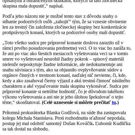
opísanými a ohraničenými skutkami, ktorých sa táto zločinecká
skupina mala dopustiť,“ napísal.
Podľa jeho názoru nie je možné tento stav z dôvodu snahy o
stíhanie podozrivých osôb „zahojiť“ tým, že sa vznesie obvinenie
len za trestný čin založenia zločineckej skupiny bez konkretizácie
protiprávnych konaní, ktorých sa podozrivé osoby mali dopustiť.
„Toto všetko sudcu pre prípravné konanie doslova zarazilo už v
rámci prvého posudzovania predmetnej veci. O to viac ho zaráža to,
že ani po viac ako šiestich mesiacoch vyšetrovania veci sa v tomto
smere vo vyšetrovaní neurobil žiadny pokrok – spisový materiál
nielenže neposkytuje žiadne informácie, ale nedokumentuje ani
snahu súvisiacu s tým, ako sa objasnilo ovplyvňovanie súdov a
orgánov činných v trestnom konaní, naďalej nič nevieme, či, kde,
kedy a ako zasahoval čierny výjazd a akú trestnú činnosť násilného
charakteru a aké vypaľovanie mala skupina vykonávať. Sudca pre
prípravné konanie si netrúfne hodnotiť, čo je dôvodom takéhoto
výkonu vyšetrovania a ani nie je jeho úlohou špekulovať o tejto
téme,“ skonštatoval.
(Celé uznesenie si môžete prečítať
tu
.)
Prítomná prokurátorka Blanka Godžová, na súde iba zastupovala
kolegu Michala Stanislava. Proti rozhodnutiu sťažnosť nepodala,
postup jej mal odobriť samotný Dušan Kováčik
.
Ľubomír Kudlička
sa tak dostal na slobodu.