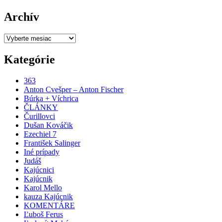
Archív
Archív
Kategórie
363
Anton Cvešper – Anton Fischer
Búrka + Víchrica
ČLÁNKY
Čurillovci
Dušan Kováčik
Ezechiel 7
František Salinger
Iné prípady
Judáš
Kajúcnici
Kajúcnik
Karol Mello
kauza Kajúcnik
KOMENTÁRE
Ľuboš Ferus