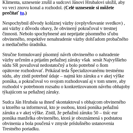
Klimenta, uznesenie zrušil a sudcovi Jánovi Hrubalovi uložil, aby
vo veci znovu konal a rozhodol. (
Celé uznesenie si môžete
prečítať
tu
.)
Nespochybnil dôvody kolúznej väzby (ovplyvňovanie svedkov) ,
ani väzby z dôvodu obavy, že obvinený pokračoval v trestnej
činnosti. Nebolo spochybnené ani neprijatie písomného sľubu
obvineného, respektíve nenahradenie väzby dohľadom probačného
a mediačného úradníka.
Stručne formulovaný písomný návrh obvineného o nahradenie
väzby určením a prijatím peňažnej záruky však senát Najvyššieho
súdu SR považoval nedostatočný a bolo potrebné o ňom
opätovne rozhodovať. Prikázal teda Špecializovanému trestnému
súdu, aby zistil potrebné údaje – najmä kto záruku a v akej výške
ponúka, a pokračoval vo svojom rozhodovaní aj v tom smere, aby
rozhodol v potrebnom rozsahu o konkretizovanom návrhu obhajoby
týkajúcom sa peňažnej záruky.
Sudca Ján Hrubala sa ihneď skontaktoval s obhajcom obvineného
u ktorého sa informoval, kto je osobou, ktorá ponúka peňažnú
záruku a v akej výške. Zistil, že peňažnú záruku 50 – tisíc eur
ponúka manželka obvineného, ktorá je oboznámená s podstatou
obvinenia a bola poučená v zmysle príslušného ustanovenia
Trestného poriadku.