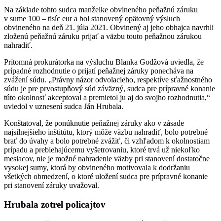
Na základe tohto sudca manželke obvineného peňažnú záruku
v sume 100 – tisíc eur a bol stanovený opätovný výsluch
obvineného na deň 21. júla 2021. Obvinený aj jeho obhajca navrhli
zloženú peňažnú záruku prijať a väzbu touto peňažnou zárukou
nahradiť.
Prítomná prokurátorka na výsluchu Blanka Godžová uviedla, že
prípadné rozhodnutie o prijatí peňažnej záruky ponecháva na
zvážení súdu. „Právny názor odvolacieho, respektíve sťažnostného
súdu je pre prvostupňový súd záväzný, sudca pre prípravné konanie
túto okolnosť akceptoval a premietol ju aj do svojho rozhodnutia,“
uviedol v uznesení sudca Ján Hrubala.
Konštatoval, že ponúknutie peňažnej záruky ako v zásade
najsilnejšieho inštitútu, ktorý môže väzbu nahradiť, bolo potrebné
brať do úvahy a bolo potrebné zvážiť, či vzhľadom k okolnostiam
prípadu a prebiehajúcemu vyšetrovaniu, ktoré trvá už niekoľko
mesiacov, nie je možné nahradenie väzby pri stanovení dostatočne
vysokej sumy, ktorá by obvineného motivovala k dodržaniu
všetkých obmedzení, o ktoré uložení sudca pre prípravné konanie
pri stanovení záruky uvažoval.
Hrubala zotrel policajtov