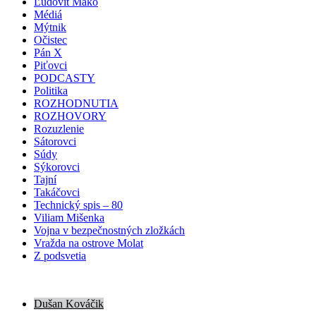
Ľudovít Makó
Médiá
Mýtnik
Očistec
Pán X
Piťovci
PODCASTY
Politika
ROZHODNUTIA
ROZHOVORY
Rozuzlenie
Sátorovci
Súdy
Sýkorovci
Tajní
Takáčovci
Technický spis – 80
Viliam Mišenka
Vojna v bezpečnostných zložkách
Vražda na ostrove Molat
Z podsvetia
Dušan Kováčik