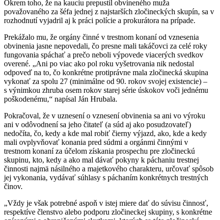
Okrem toho, že na kauciu prepustil obvineného muža
považovaného za šéfa jednej z najstarších zločineckých skupín, sa v
rozhodnutí vyjadril aj k práci polície a prokurátora na prípade.
Prekážalo mu, že orgány činné v trestnom konaní od vznesenia
obvinenia jasne nepovedali, čo presne mali takáčovci za celé roky
fungovania spáchať a prečo neboli výpovede viacerých svedkov
overené. „Ani po viac ako pol roku vyšetrovania nik nedostal
odpoveď na to, čo konkrétne protiprávne mala zločinecká skupina
vykonať za spolu 27 (minimálne od 90. rokov svojej existencie) –
s výnimkou zhruba osem rokov starej série úskokov voči jednému
poškodenému,“ napísal Ján Hrubala.
Pokračoval, že v uznesení o vznesení obvinenia sa ani vo výroku
ani v odôvodnení sa jeho čitateľ (a súd aj ako posudzovateľ)
nedočíta, čo, kedy a kde mal robiť čierny výjazd, ako, kde a kedy
mali ovplyvňovať konania pred súdmi a orgánmi činnými v
trestnom konaní za účelom získania prospechu pre zločineckú
skupinu, kto, kedy a ako mal dávať pokyny k páchaniu trestnej
činnosti najmä násilného a majetkového charakteru, určovať spôsob
jej vykonania, vydávať súhlasy s páchaním konkrétnych trestných
činov.
„Vždy je však potrebné aspoň v istej miere dať do súvisu činnosť,
respektíve členstvo alebo podporu zločineckej skupiny, s konkrétne