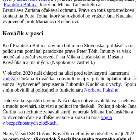
Františka Böhma
, ktorý od Milana Lučanského a
Branislava Zuriana očakával ochranu. Práve on totiž sprostredkoval
kontakt na Petra Tótha, ktorý sa rozhodol po vražde Jána Kuciaka
vypovedať proti Marianovi Kočnerovi.
Kováčik v pasci
Keď Františka Böhma obvinili bol mimo Slovenska, prihlásiť sa na
políciu mu pomáhal paradoxne práve Peter Tóth. Imunity sa však
nedočkal a začal vypovedať na Milana Lučanského, Dušana
Kováčika a aj na iných. (Napokon sa zastrelil.)
V októbri 2020 naši chlapci na ulici pred televíznymi kamerami
zadržali
Dušana Kováčika a obvinili ho aj za prijatie úplatku 50-tisíc
eur za "vybavenie" prepustenia Ľubomíra Kudličku z väzby. Spolu
s ním obvinili aj policajného funkcionára
Norberta Paksiho
.
Toto všetko spustilo lavínu. Naši chlapci obviňovali hlava – nehlava
a mnohí novinári, aktivisti a politici im tlieskali. Policajti okolo Jána
Čurillu sa nechutne zabávali smrti generála Milana Lučanského a
to vyvolalo ďalšie a ďalšie reakcie a zrazu tu bola
vojna
v bezpečnostných zložkách
.
Najvyšší súd SR Dušana Kováčika definitívne odsúdil v máji 2022
na osem rokov.
(Rozsudok Špecializovaného trestného súdu si