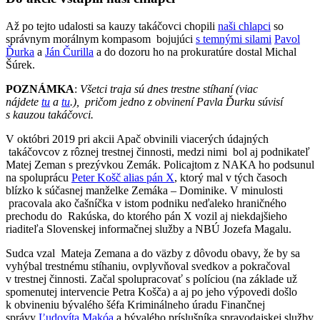
Až po tejto udalosti sa kauzy takáčovci chopili
naši chlapci
so
správnym morálnym kompasom bojujúci
s temnými silami
Pavol
Ďurka
a
Ján Čurilla
a do dozoru ho na prokuratúre dostal Michal
Šúrek.
POZNÁMKA
:
Všetci traja sú dnes trestne stíhaní (viac
nájdete
tu
a
tu
.), pričom jedno z obvinení Pavla Ďurku súvisí
s kauzou takáčovci.
V októbri 2019 pri akcii Apač obvinili viacerých údajných
takáčovcov z rôznej trestnej činnosti, medzi nimi bol aj podnikateľ
Matej Zeman s prezývkou Zemák. Policajtom z NAKA ho podsunul
na spoluprácu
Peter Košč alias pán X
, ktorý mal v tých časoch
blízko k súčasnej manželke Zemáka – Dominike. V minulosti
pracovala ako čašníčka v istom podniku neďaleko hraničného
prechodu do Rakúska, do ktorého pán X vozil aj niekdajšieho
riaditeľa Slovenskej informačnej služby a NBÚ Jozefa Magalu.
Sudca vzal Mateja Zemana a do väzby z dôvodu obavy, že by sa
vyhýbal trestnému stíhaniu, ovplyvňoval svedkov a pokračoval
v trestnej činnosti. Začal spolupracovať s políciou (na základe už
spomenutej intervencie Petra Košča) a aj po jeho výpovedi došlo
k obvineniu bývalého šéfa Kriminálneho úradu Finančnej
správy
Ľudovíta Makóa
a bývalého príslušníka spravodajskej služby