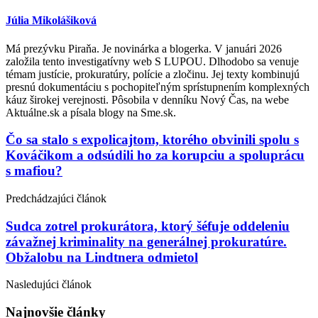
Júlia Mikolášiková
Má prezývku Piraňa. Je novinárka a blogerka. V januári 2026
založila tento investigatívny web S LUPOU. Dlhodobo sa venuje
témam justície, prokuratúry, polície a zločinu. Jej texty kombinujú
presnú dokumentáciu s pochopiteľným sprístupnením komplexných
káuz širokej verejnosti. Pôsobila v denníku Nový Čas, na webe
Aktuálne.sk a písala blogy na Sme.sk.
Post
Čo sa stalo s expolicajtom, ktorého obvinili spolu s
Kováčikom a odsúdili ho za korupciu a spoluprácu
navigation
s mafiou?
Predchádzajúci článok
Sudca zotrel prokurátora, ktorý šéfuje oddeleniu
závažnej kriminality na generálnej prokuratúre.
Obžalobu na Lindtnera odmietol
Nasledujúci článok
Najnovšie články