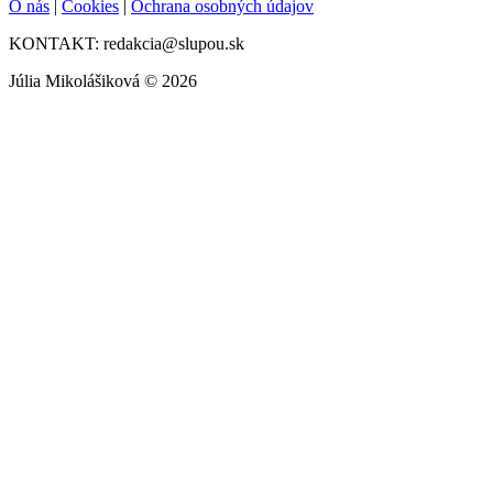
O nás
|
Cookies
|
Ochrana osobných údajov
KONTAKT: redakcia@slupou.sk
Júlia Mikolášiková © 2026