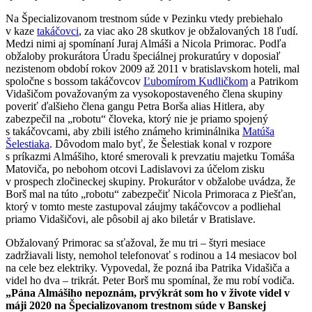
Na Špecializovanom trestnom súde v Pezinku vtedy prebiehalo
v kaze
takáčovci
, za viac ako 28 skutkov je obžalovaných 18 ľudí.
Medzi nimi aj spomínaní Juraj Almáši a Nicola Primorac. Podľa
obžaloby prokurátora Úradu špeciálnej prokuratúry v doposiaľ
nezistenom období rokov 2009 až 2011 v bratislavskom hoteli, mal
spoločne s bossom takáčovcov
Ľubomírom Kudličkom
a Patrikom
Vidašičom považovaným za vysokopostaveného člena skupiny
poveriť ďalšieho člena gangu Petra Borša alias Hitlera, aby
zabezpečil na „robotu“ človeka, ktorý nie je priamo spojený
s takáčovcami, aby zbili istého známeho kriminálnika
Matúša
Šelestiaka
. Dôvodom malo byť, že Šelestiak konal v rozpore
s príkazmi Almášiho, ktoré smerovali k prevzatiu majetku Tomáša
Matoviča, po nebohom otcovi Ladislavovi za účelom zisku
v prospech zločineckej skupiny. Prokurátor v obžalobe uvádza, že
Borš mal na túto „robotu“ zabezpečiť Nicola Primoraca z Piešťan,
ktorý v tomto meste zastupoval záujmy takáčovcov a podliehal
priamo Vidašičovi, ale pôsobil aj ako biletár v Bratislave.
Obžalovaný Primorac sa sťažoval, že mu tri – štyri mesiace
zadržiavali listy, nemohol telefonovať s rodinou a 14 mesiacov bol
na cele bez elektriky. Vypovedal, že pozná iba Patrika Vidašiča a
videl ho dva – trikrát. Peter Borš mu spomínal, že mu robí vodiča.
„Pána Almášiho nepoznám, prvýkrát som ho v živote videl v
máji 2020 na Špecializovanom trestnom súde v Banskej