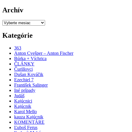
Archív
Archív
Kategórie
363
Anton Cvešper – Anton Fischer
Búrka + Víchrica
ČLÁNKY
Čurillovci
Dušan Kováčik
Ezechiel 7
František Salinger
Iné prípady
Judáš
Kajúcnici
Kajúcnik
Karol Mello
kauza Kajúcnik
KOMENTÁRE
Ľuboš Ferus