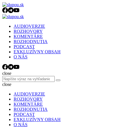
Menu
Search
Menu
slupou.sk
AUDIOVERZIE
ROZHOVORY
KOMENTÁRE
ROZHODNUTIA
PODCAST
EXKLUZÍVNY OBSAH
O NÁS
Search
close
Search
Search
for:
close
AUDIOVERZIE
ROZHOVORY
KOMENTÁRE
ROZHODNUTIA
PODCAST
EXKLUZÍVNY OBSAH
O NÁS