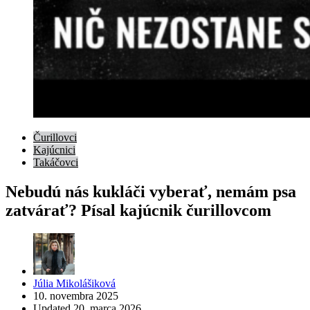
Čurillovci
Kajúcnici
Takáčovci
Nebudú nás kukláči vyberať, nemám psa
zatvárať? Písal kajúcnik čurillovcom
Posted
Júlia Mikolášiková
by
10. novembra 2025
Updated
20. marca 2026