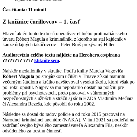
Čas čítania: 11 minút
Z knižnice čurillovcov – 1. časť
Hlavní aktéri tohto textu sú operatívec elitného protimafiánskeho
útvaru Róbert Magula a kriminálnik, z ktorého sa stal kajúcnik v
kauze údajných takáčovcov – Peter Borš prezývaný Hitler.
Audiorevíziu celého textu nájdete na Herohero.co/pirana
???????? ????
kliknite sem
.
Najskôr medailóniky v skratke. Podľa knihy Mareka Vagoviča
Róbert Magula
po strojárskom učilišti v Trnave získal maturitu
večerným štúdiom a krátko navštevoval vysokú školu, ktorú však po
pol roku opustil. Najprv sa mu nepodarilo dostať na políciu pre
problémy pri psychotestoch, preto pracoval v súkromných
bezpečnostných službách a strážil aj sídla HZDS Vladimíra Mečiara
či Alexandra Rezeša, kde pôsobil do roku 2002.
Následne sa dostal do radov polície a od roku 2015 pracoval na
Národnej kriminálnej agentúre (NAKA). V júni 2021 sa podieľal na
zadržaní svojho bývalého zamestnávateľa Alexandra Fila, neskôr
odsúdeného za trestnú činnosť.