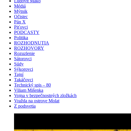
Ľudovít Makó
Médiá
Mýtnik
Očistec
Pán X
Piťovci
PODCASTY
Politika
ROZHODNUTIA
ROZHOVORY
Rozuzlenie
Sátorovci
Súdy
Sýkorovci
Tajní
Takáčovci
Technický spis – 80
Viliam Mišenka
Vojna v bezpečnostných zložkách
Vražda na ostrove Molat
Z podsvetia