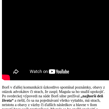
Borš v ďalšej komunikácii úzkostlivo spomínal poznámky, obavy z
otázok advokátov či strach, že zaspí; Magula sa ho snažil upokojiť.
Po svedeckej výpovedi na súde Borš silne prežíval
„najhorší deň
života“
a riešil, čo sa na pojednávaní všetko vytiahlo, má strach,
neistotu a obavy z väzby či ďalších následkov a hlavne v ňom