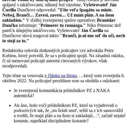
spájaný s takáčovcami, stíhaný bol väzobne.
Vyšetrovateľ Ján
Čurilla
Dunčkovi odpovedal:
"Ešte veľa špagátu sa minie.
Neboj, Branči… Zavesí, zavesí… Už mám plán. A na ňom
zakladám."
V ďalšej zverejnenej správe operatívec
Branislav
Dunčko
informuje: "
Primorec tu rumázga."
Niko Primorac tiež
patril k údajným takáčovcom. Vyšetrovateľ
Ján Čurilla
na
Dunčkove slová reagoval takto: "
Branči, je.ni mu soľ do očí, nech
to stojí za to."
Redaktorka oslovila dotknutých policajtov cez advokáta Petra
Kubinu, ktorý potvrdil, že sa s policajtmi spojil. Na zásadnú otázku,
či sú menovaní policajti autormi citovaných výrokov, však
neodpovedali.
Tejto téme sa venovala
v článku na blogu
, …ktorý som zverejnila 6.
októbra 2022. Na policajné prezídium som sa obrátila s otázkami:
Je zverejnená komunikácia príslušníkov PZ z NAKA
autentická?
Ak áno, bolo voči príslušníkom PZ, ktorí sa vyjadrovali o
podozrivých tak, že „im želali smrť, tešili sa z ich samovrážd
a tvrdili, že majú plán a na ňom si zakladajú…“, začaté nejaké
konanie, napríklad disciplinárne konanie?