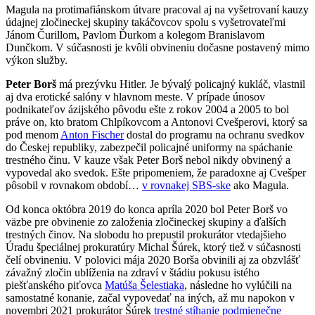
Magula na protimafiánskom útvare pracoval aj na vyšetrovaní kauzy
údajnej zločineckej skupiny takáčovcov spolu s vyšetrovateľmi
Jánom Čurillom, Pavlom Ďurkom a kolegom Branislavom
Dunčkom. V súčasnosti je kvôli obvineniu dočasne postavený mimo
výkon služby.
Peter Borš
má prezývku Hitler. Je bývalý policajný kukláč, vlastnil
aj dva erotické salóny v hlavnom meste. V prípade únosov
podnikateľov ázijského pôvodu ešte z rokov 2004 a 2005 to bol
práve on, kto bratom Chlpíkovcom a Antonovi Cvešperovi, ktorý sa
pod menom
Anton Fischer
dostal do programu na ochranu svedkov
do Českej republiky, zabezpečil policajné uniformy na spáchanie
trestného činu. V kauze však Peter Borš nebol nikdy obvinený a
vypovedal ako svedok. Ešte pripomeniem, že paradoxne aj Cvešper
pôsobil v rovnakom období…
v rovnakej SBS-ske
ako Magula.
Od konca októbra 2019 do konca apríla 2020 bol Peter Borš vo
väzbe pre obvinenie zo založenia zločineckej skupiny a ďalších
trestných činov. Na slobodu ho prepustil prokurátor vtedajšieho
Úradu špeciálnej prokuratúry Michal Šúrek, ktorý tiež v súčasnosti
čelí obvineniu. V polovici mája 2020 Borša obvinili aj za obzvlášť
závažný zločin ublíženia na zdraví v štádiu pokusu istého
piešťanského piťovca
Matúša Šelestiaka
, následne ho vylúčili na
samostatné konanie, začal vypovedať na iných, až mu napokon v
novembri 2021 prokurátor Šúrek
trestné stíhanie podmienečne