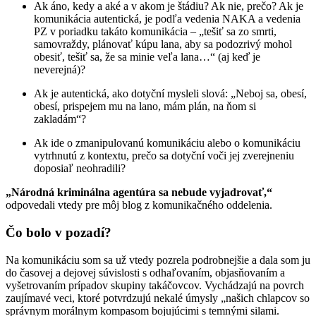
Ak áno, kedy a aké a v akom je štádiu? Ak nie, prečo? Ak je
komunikácia autentická, je podľa vedenia NAKA a vedenia
PZ v poriadku takáto komunikácia – „tešiť sa zo smrti,
samovraždy, plánovať kúpu lana, aby sa podozrivý mohol
obesiť, tešiť sa, že sa minie veľa lana…“ (aj keď je
neverejná)?
Ak je autentická, ako dotyční mysleli slová: „Neboj sa, obesí,
obesí, prispejem mu na lano, mám plán, na ňom si
zakladám“?
Ak ide o zmanipulovanú komunikáciu alebo o komunikáciu
vytrhnutú z kontextu, prečo sa dotyční voči jej zverejneniu
doposiaľ neohradili?
„Národná kriminálna agentúra sa nebude vyjadrovať,“
odpovedali vtedy pre môj blog z komunikačného oddelenia.
Čo bolo v pozadí?
Na komunikáciu som sa už vtedy pozrela podrobnejšie a dala som ju
do časovej a dejovej súvislosti s odhaľovaním, objasňovaním a
vyšetrovaním prípadov skupiny takáčovcov. Vychádzajú na povrch
zaujímavé veci, ktoré potvrdzujú nekalé úmysly „našich chlapcov so
správnym morálnym kompasom bojujúcimi s temnými silami.