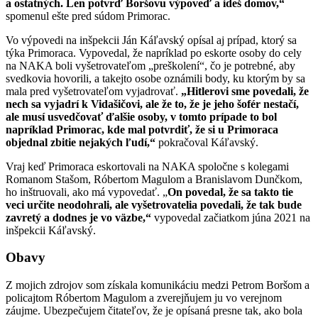
a ostatných. Len potvrď Boršovu výpoveď a ideš domov,“
spomenul ešte pred súdom Primorac.
Vo výpovedi na inšpekcii Ján Káľavský opísal aj prípad, ktorý sa
týka Primoraca. Vypovedal, že napríklad po eskorte osoby do cely
na NAKA boli vyšetrovateľom „preškolení“, čo je potrebné, aby
svedkovia hovorili, a takejto osobe oznámili body, ku ktorým by sa
mala pred vyšetrovateľom vyjadrovať.
„Hitlerovi sme povedali, že
nech sa vyjadrí k Vidašičovi, ale že to, že je jeho šofér nestačí,
ale musí usvedčovať ďalšie osoby, v tomto prípade to bol
napríklad Primorac, kde mal potvrdiť, že si u Primoraca
objednal zbitie nejakých ľudí,“
pokračoval Káľavský.
Vraj keď Primoraca eskortovali na NAKA spoločne s kolegami
Romanom Stašom, Róbertom Magulom a Branislavom Dunčkom,
ho inštruovali, ako má vypovedať. „
On povedal, že sa takto tie
veci určite neodohrali, ale vyšetrovatelia povedali, že tak bude
zavretý a dodnes je vo väzbe,“
vypovedal začiatkom júna 2021 na
inšpekcii Káľavský.
Obavy
Z mojich zdrojov som získala komunikáciu medzi Petrom Boršom a
policajtom Róbertom Magulom a zverejňujem ju vo verejnom
záujme. Ubezpečujem čitateľov, že je opísaná presne tak, ako bola