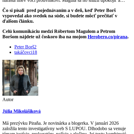
narastá hnev voči protivníkovi. Magula sa ho snažil upokojiť a…
Čo si písali pred pojednávaním a v deň, keď Peter Borš
vypovedal ako svedok na súde, si budete môcť prečítať v
ďalšom článku.
Celú komunikáciu medzi Róbertom Magulom a Petrom
Boršom nájdete už čoskoro iba na mojom
Herobero.co/pirana
.
Peter Borš
2
takáčovci
18
Autor
Júlia Mikolášiková
Má prezývku Piraňa. Je novinárka a blogerka. V januári 2026
založila tento investigatívny web S LUPOU. Dlhodobo sa venuje
témam justície, prokuratúry, polície a zločinu. Jej texty kombinujú