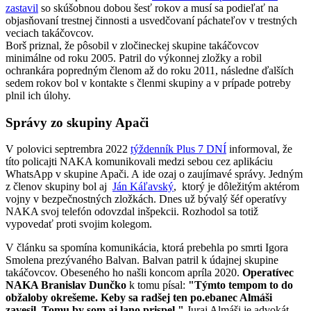
zastavil
so skúšobnou dobou šesť rokov a musí sa podieľať na
objasňovaní trestnej činnosti a usvedčovaní páchateľov v trestných
veciach takáčovcov.
Borš priznal, že pôsobil v zločineckej skupine takáčovcov
minimálne od roku 2005. Patril do výkonnej zložky a robil
ochrankára popredným členom až do roku 2011, následne ďalších
sedem rokov bol v kontakte s členmi skupiny a v prípade potreby
plnil ich úlohy.
Správy zo skupiny Apači
V polovici septrembra 2022
týždenník Plus 7 DNÍ
informoval, že
títo policajti NAKA komunikovali medzi sebou cez aplikáciu
WhatsApp v skupine Apači. A ide ozaj o zaujímavé správy. Jedným
z členov skupiny bol aj
Ján Káľavský
, ktorý je dôležitým aktérom
vojny v bezpečnostných zložkách. Dnes už bývalý šéf operatívy
NAKA svoj telefón odovzdal inšpekcii. Rozhodol sa totiž
vypovedať proti svojim kolegom.
V článku sa spomína komunikácia, ktorá prebehla po smrti Igora
Smolena prezývaného Balvan. Balvan patril k údajnej skupine
takáčovcov. Obeseného ho našli koncom apríla 2020.
Operatívec
NAKA Branislav Dunčko
k tomu písal:
"Týmto tempom to do
obžaloby okrešeme. Keby sa radšej ten po.ebanec Almáši
zavesil. Tomu by som aj lano prispel."
Juraj Almáši je advokát