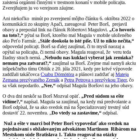
zaistená orgánmi činnými v trestnom konaní v mobile policajta.
Zverejňujem ju vo verejnom záujme.
Ani niekoľko minút po zverejnení môjho článku 6. októbra 2022 o
komunikácii zo skupiny Apači, zareagoval Peter Borš, prejavil
obavy a preposlal link na článok Róbertovi Magulovi.
„Co hovoris
na toto?,“
pýtal sa Borš, ktorého mal Magula v mobile uloženého
ako Peťo Farmár. „
Stále dookola to isté píše. Už to nikto nečíta,“
odpovedal policajt. Borš sa ďalej zaujímal, či to myslí naozaj a
opýtal sa policajta, či nemá obavy. Magula reagoval, že veru teda
žiadny strach nemá. „
Nebudu nas kuklaci vyberat jak zemiaka?
nemam psa zatvarat?,“
zaujímal sa Borš. Zrejme mal namyli akciu
inšpekčného tímu Oblúk z 20. júla 2021, kedy pre krivé výpovede
zaddžali takáčovca
Csabu Dömötöra
a plánovi zadržať aj
Mateja
Zemana prezývaného Zemák
a
Petra Petrova s prezývkou Tiger
, čo
sa však nepodarilo.
„Nee,“
odpísal Magula Boršovi na jeho obavy.
O dva dni neskôr sa Borš Mozval opäť.
„Pred súdom sa ešte
vidíme?,“
napísal. Magula sa zaujímal, na kedy má predvolanie a
Borš odpísal, že sa ako svedok má na Špecializovaný trestný súd
dostaviť 22. novembra. „
Do vtedy sa zastavíme,“
odpísal.
Nuž a ešte v marci bol Peter Borš vypovedať ako svedok na
pojednávaní s obžalovaným advokátom Martinom Ribárom na
Mestskom súde Bratislava 1. Takto reagoval na otázky