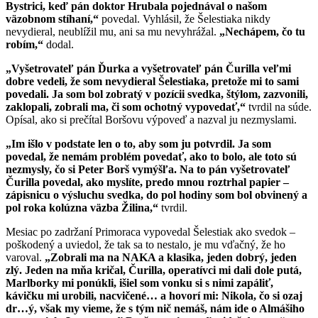
Bystrici, keď pán doktor Hrubala pojednával o našom
väzobnom stíhaní,“
povedal. Vyhlásil, že Šelestiaka nikdy
nevydieral, neublížil mu, ani sa mu nevyhrážal.
„Nechápem, čo tu
robím,“
dodal.
„Vyšetrovateľ pán Ďurka a vyšetrovateľ pán Čurilla veľmi
dobre vedeli, že som nevydieral Šelestiaka, pretože mi to sami
povedali. Ja som bol zobratý v pozícii svedka, štýlom, zazvonili,
zaklopali, zobrali ma, či som ochotný vypovedať,“
tvrdil na súde.
Opísal, ako si prečítal Boršovu výpoveď a nazval ju nezmyslami.
„Im išlo v podstate len o to, aby som ju potvrdil. Ja som
povedal, že nemám problém povedať, ako to bolo, ale toto sú
nezmysly, čo si Peter Borš vymýšľa. Na to pán vyšetrovateľ
Čurilla povedal, ako myslíte, predo mnou roztrhal papier –
zápisnicu o výsluchu svedka, do pol hodiny som bol obvinený a
pol roka kolúzna väzba Žilina,“
tvrdil.
Mesiac po zadržaní Primoraca vypovedal Šelestiak ako svedok –
poškodený a uviedol, že tak sa to nestalo, je mu vďačný, že ho
varoval.
„Zobrali ma na NAKA a klasika, jeden dobrý, jeden
zlý. Jeden na mňa kričal, Čurilla, operatívci mi dali dole putá,
Marlbor­ky mi ponúkli, išiel som vonku si s nimi zapáliť,
kávičku mi urobili, nacvičené… a hovorí mi: Nikola, čo si ozaj
dr…ý, však my vieme, že s tým nič nemáš, nám ide o Almášiho