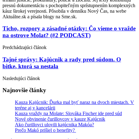
presnú dokumentáciu s pochopiteľným sprístupnením komplexných
káuz širokej verejnosti. Pôsobila v denníku Nový Čas, na webe
Aktuálne.sk a písala blogy na Sme.sk.
Post
Ticho, rozpory a zásadné otázky: Čo vieme o vražde
na ostrove Molat? (#2 PODCAST)
navigation
Predchádzajúci článok
Tajné správy: Kajúcnik a rady pred súdom. O
bitke, ktorá sa nestala
Nasledujúci článok
Najnovšie články
Kauza Kajúcnik: Ďurka mal byť naraz na dvoch miestach. V
teréne aj v kancelárii
Kauza vraždy na Molate: Slováka Fischer ide pred súd
Nové obvinenie čurillovcov v kauze Kajúcnik
Ako čurillovci ulovili kajúcnika Makóa?
Prečo Makó prišiel o benefity?