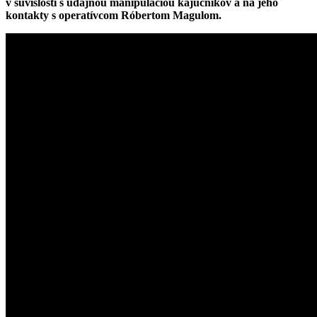
v súvislosti s údajnou manipuláciou kajúcnikov a na jeho
kontakty s operatívcom Róbertom Magulom.