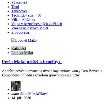
Sýkorovci
Tajní
Takáčovci
Technický spis – 80
Viliam Mišenka
Vojna v bezpečnostných zložkách
Vražda na ostrove Molat
Z podsvetia
Kajúcnici
Ľudovít Makó
Prečo Makó prišiel o benefity?
Analýza nového obvinenia dvoch kajúcnikov, kauzy Den Braven a
korupčného prípadu s exšéfom spravodajskej služby.
Posted
autor
Júlia Mikolášiková
by
14. júla 2026