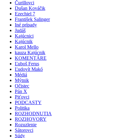
Čurillovci
Dušan Kováčik
Ezechiel 7
František Salinger
Iné prípady
Judáš
Kajúcnici
Kajúcnik
Karol Mello
kauza Kajúcnik
KOMENTÁRE
Ľuboš Ferus
Ľudovít Makó
Médiá
Mýtnik
Očistec
Pán X
Piťovci
PODCASTY
Politika
ROZHODNUTIA
ROZHOVORY
Rozuzlenie
Sátorovci
Súdy