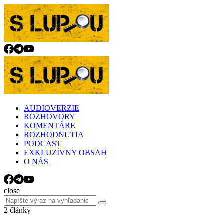
Menu
Search
Menu
slupou.sk
AUDIOVERZIE
ROZHOVORY
KOMENTÁRE
ROZHODNUTIA
PODCAST
EXKLUZÍVNY OBSAH
O NÁS
Search
close
Search
Search
for:
2 články