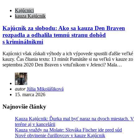
Kajúcnici
kauza Kajúcnik
Kajúcnik za slobodu: Ako sa kauza Den Braven
rozpadla a odhalila temnú stranu dohôd
s kriminálnikmi
Kajúcnici však získali výhody a ich výpovede spustili ďalšie veľké
kauzy. Čas čítania textu: 13 minút Pamätáte si na veľkú v kauze zo
septembra 2020 Den Braven s vrtuľníkom v Jelenci? Mala…
Posted
autor
Júlia Mikolášiková
by
15. marca 2026
Najnovšie články
Kauza Kajúcnik: Ďurka mal byť naraz na dvoch miestach. V
teréne aj v kancelárii
Kauza vraždy na Molate: Slováka Fischer ide pred súd
Nové obvinenie čurillovcov v kauze Kajúcnik