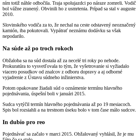
ním totiž náhle odbočila. Traja spolujazdci po náraze zomreli. Vodič
bol vážne zranený. Obvinili ho z usmrtenia. Prípad sa stal v auguste
2010.
Slovinského vodiča za to, že nechal na ceste odstavený neoznačený
kamión, iba pokutovali. Vypátrať neznámu dodávku sa však
nepodarilo.
Na súde až po troch rokoch
Obžaloba sa na súd dostala až za necelé tri roky po nehode.
Prokuratúra to vysvetľovala to tým, že vyšetrovanie si vyžiadalo
viacero posudkov od znalcov z odboru dopravy a aj odborné
vyjadrenie z Ústavu súdneho inžinierstva.
Potom opakovane žiadali súd o oznámenie termínu hlavného
pojednávania, úspešní boli v januári 2015.
Sudca vytýčil termín hlavného pojednávania až po 19 mesiacoch.
Spis bol rozsiahli a na trestnom úseku bolo v tom čase málo sudcov.
In dubio pro reo
Pojednávať sa začalo v marci 2015. Obžalovaný vyhlásil, že je mu
ľúto čo sa stalo.