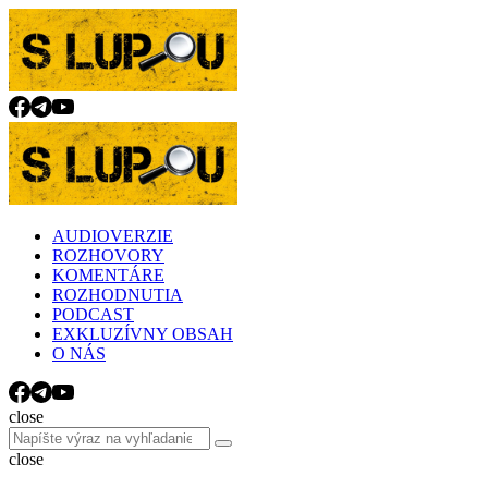
Menu
Search
Menu
slupou.sk
AUDIOVERZIE
ROZHOVORY
KOMENTÁRE
ROZHODNUTIA
PODCAST
EXKLUZÍVNY OBSAH
O NÁS
Search
close
Search
Search
for:
close