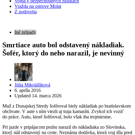
Vojna v bezpečnostných zložkách
Vražda na ostrove Molat
Z podsvetia
Iné prípady
Smrtiace auto bol odstavený nákladiak.
Šofér, ktorý do neho narazil, je nevinný
Posted
Júlia Mikolášiková
by
6. apríla 2016
Updated
14. marca 2026
Muž z Dunajskej Stredy šoféroval biely nákladiak po bratislavskom
obchvate. V aute s ním viezli aj traja kamaráti. Zvykol ich voziť
do práce. Auto, ktoré šoféroval, bolo však iba trojmiestne.
Pri jazde v pripájacom pruhu narazil do nákladiaka zo Slovinska,
ktorý stál odstavený na ceste. Neznáma dodávka, ktorá vraj išla pred