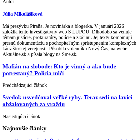
Autor
Júlia Mikolášiková
Má prezývku Piraňa. Je novinárka a blogerka. V januári 2026
založila tento investigatívny web S LUPOU. Dlhodobo sa venuje
témam justície, prokuratúry, polície a zločinu. Jej texty kombinujú
presnú dokumentáciu s pochopiteľným sprístupnením komplexných
káuz širokej verejnosti. Pôsobila v denníku Nový Čas, na webe
Aktuálne.sk a písala blogy na Sme.sk.
Post
Mafián na slobode: Kto je vinný a ako bude
potrestaný? Polícia mlčí
navigation
Predchádzajúci článok
Svedok usvedčoval veľké ryby. Teraz sedí na lavici
obžalovaných za vraždu
Nasledujúci článok
Najnovšie články