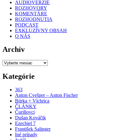
AUDIOVERZIE
ROZHOVORY
KOMENTÁRE
ROZHODNUTIA
PODCAST
EXKLUZÍVNY OBSAH
O NÁS
Archív
Archív
Kategórie
363
Anton Cvešper – Anton Fischer
Búrka + Víchrica
ČLÁNKY
Čurillovci
Dušan Kováčik
Ezechiel 7
František Salinger
Iné prípady