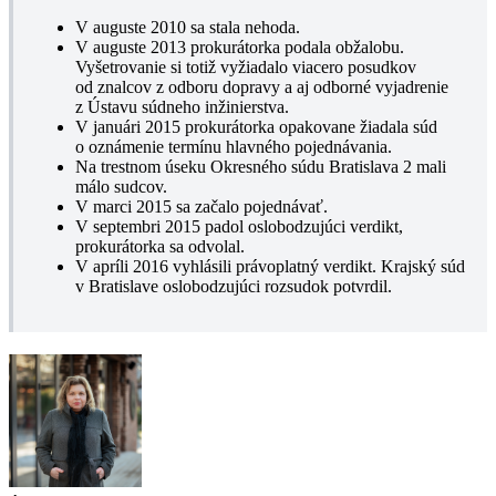
V auguste 2010 sa stala nehoda.
V auguste 2013 prokurátorka podala obžalobu.
Vyšetrovanie si totiž vyžiadalo viacero posudkov
od znalcov z odboru dopravy a aj odborné vyjadrenie
z Ústavu súdneho inžinierstva.
V januári 2015 prokurátorka opakovane žiadala súd
o oznámenie termínu hlavného pojednávania.
Na trestnom úseku Okresného súdu Bratislava 2 mali
málo sudcov.
V marci 2015 sa začalo pojednávať.
V septembri 2015 padol oslobodzujúci verdikt,
prokurátorka sa odvolal.
V apríli 2016 vyhlásili právoplatný verdikt. Krajský súd
v Bratislave oslobodzujúci rozsudok potvrdil.