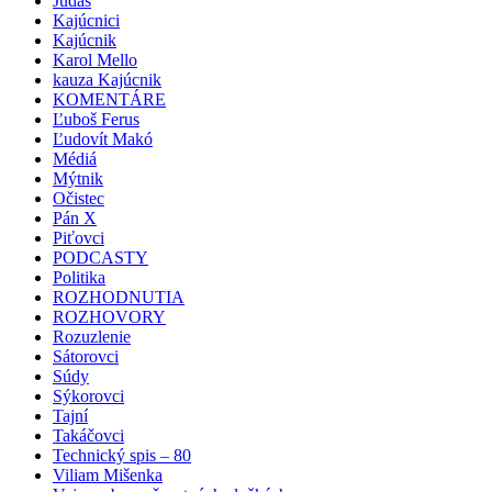
Judáš
Kajúcnici
Kajúcnik
Karol Mello
kauza Kajúcnik
KOMENTÁRE
Ľuboš Ferus
Ľudovít Makó
Médiá
Mýtnik
Očistec
Pán X
Piťovci
PODCASTY
Politika
ROZHODNUTIA
ROZHOVORY
Rozuzlenie
Sátorovci
Súdy
Sýkorovci
Tajní
Takáčovci
Technický spis – 80
Viliam Mišenka