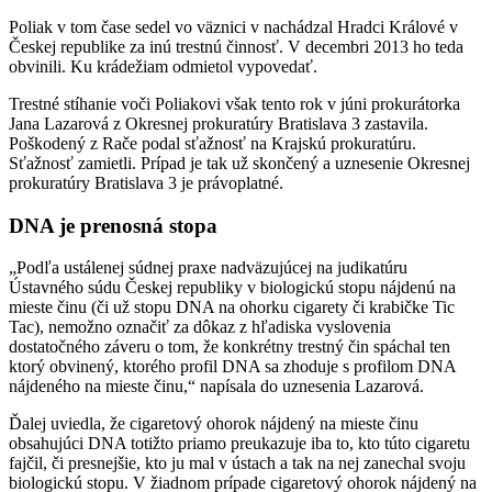
Poliak v tom čase sedel vo väznici v nachádzal Hradci Králové v
Českej republike za inú trestnú činnosť. V decembri 2013 ho teda
obvinili. Ku krádežiam odmietol vypovedať.
Trestné stíhanie voči Poliakovi však tento rok v júni prokurátorka
Jana Lazarová z Okresnej prokuratúry Bratislava 3 zastavila.
Poškodený z Rače podal sťažnosť na Krajskú prokuratúru.
Sťažnosť zamietli. Prípad je tak už skončený a uznesenie Okresnej
prokuratúry Bratislava 3 je právoplatné.
DNA je prenosná stopa
„Podľa ustálenej súdnej praxe nadväzujúcej na judikatúru
Ústavného súdu Českej republiky v biologickú stopu nájdenú na
mieste činu (či už stopu DNA na ohorku cigarety či krabičke Tic
Tac), nemožno označiť za dôkaz z hľadiska vyslovenia
dostatočného záveru o tom, že konkrétny trestný čin spáchal ten
ktorý obvinený, ktorého profil DNA sa zhoduje s profilom DNA
nájdeného na mieste činu,“ napísala do uznesenia Lazarová.
Ďalej uviedla, že cigaretový ohorok nájdený na mieste činu
obsahujúci DNA totižto priamo preukazuje iba to, kto túto cigaretu
fajčil, či presnejšie, kto ju mal v ústach a tak na nej zanechal svoju
biologickú stopu. V žiadnom prípade cigaretový ohorok nájdený na