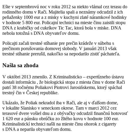
Ešte v septembrovú noc v roku 2012 sa niekto vlámal cez terasu do
rodinného domu v Rači. Majitelia spali a neznámy odcudzil z ich
peňaženky 1000 eur a z misky v kuchyni zlaté náramkové hodinky
v hodnote 5 800 eur. Policajní technici na mieste činu zaistili stopu
DNA z krabičky od cukríkov Tic Tac, ktorá bola v miske. DNA
nebola totožná s DNA obyvateľov domu.
Policajti začali trestné stíhanie pre prečin krádeže v súbehu s
prečinom porušovania domovej slobody. V januári 2013 však
trestné stíhanie prerušil, nakoľko sa nepodarilo zistiť páchateľa.
Našla sa zhoda
V októbri 2013 zmenilo. Z Kriminalisticko – expertízneho ústavu
dostali informáciu , že biologická stopa z miesta činu v dome Rači
patrí 38 ročnému Poliakovi Piotrovi Jarosińskemu, ktorý spáchal
trestný čin v Českej republike.
Ukázalo, že Poliak nekradol iba v Rači, ale aj v ďalšom dome,
v lokalite Slanisko v seneckom okrese. Tam v marci 2012 cez
terasové dvere vošiel dnu a z obývačky odcudzil finančnú hotovosť
1 620 eur a pánsku obrúčku zo žltého kovu v hodnote 100 eur.
Kriminalistickí technici našli na mieste činu ohorok z cigarety
s DNA a neparila obyvateľom domu.