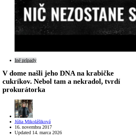
Iné prípady
V dome našli jeho DNA na krabičke
cukríkov. Nebol tam a nekradol, tvrdí
prokurátorka
Posted
Júlia Mikolášiková
by
16. novembra 2017
Updated
14. marca 2026