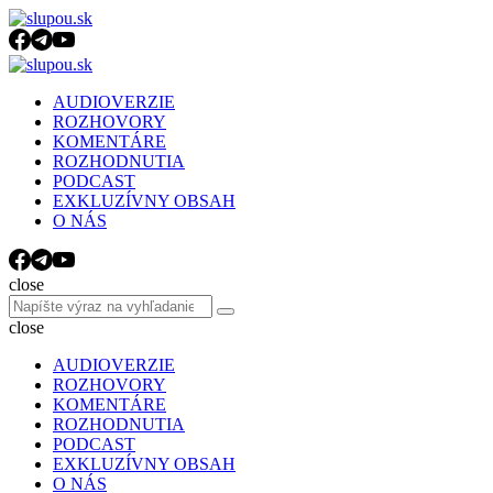
Menu
Search
Menu
slupou.sk
AUDIOVERZIE
ROZHOVORY
KOMENTÁRE
ROZHODNUTIA
PODCAST
EXKLUZÍVNY OBSAH
O NÁS
Search
close
Search
Search
for:
close
AUDIOVERZIE
ROZHOVORY
KOMENTÁRE
ROZHODNUTIA
PODCAST
EXKLUZÍVNY OBSAH
O NÁS