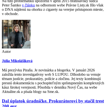
Na túto problematiku upozornil v apríli 2015 bratislavský sudca
Peter Šamko
v článku
na odbornom webe Právne Listy.sk Išlo však
o DNA nájdenú na ohorku z cigarety na verejne prístupnom mieste,
v obchode.
Autor
Júlia Mikolášiková
Má prezývku Piraňa. Je novinárka a blogerka. V januári 2026
založila tento investigatívny web S LUPOU. Dlhodobo sa venuje
témam justície, prokuratúry, polície a zločinu. Jej texty kombinujú
presnú dokumentáciu s pochopiteľným sprístupnením komplexných
káuz širokej verejnosti. Pôsobila v denníku Nový Čas, na webe
Aktuálne.sk a písala blogy na Sme.sk.
Post
Dal úplatok úradníčke. Prokurátorovi by stačil trest
200 eur