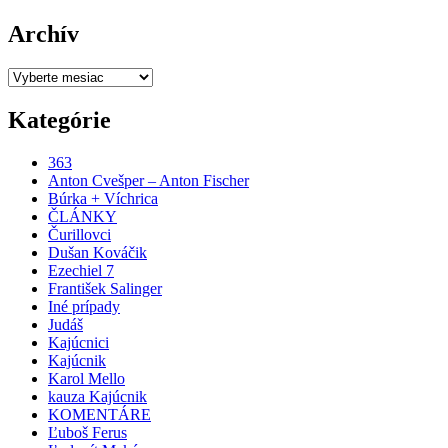
Archív
Archív
Kategórie
363
Anton Cvešper – Anton Fischer
Búrka + Víchrica
ČLÁNKY
Čurillovci
Dušan Kováčik
Ezechiel 7
František Salinger
Iné prípady
Judáš
Kajúcnici
Kajúcnik
Karol Mello
kauza Kajúcnik
KOMENTÁRE
Ľuboš Ferus