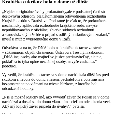
Krabička cukríkov bola v dome už dlhšie
„Nejde o originálne úvahy prokurátorky,ale v podstatnej časti sú
doslovným odpisom, plagiátom znenia odôvodnenia rozhodnutia
Krajského súdu v Bratislave. Podstatné je však to, že prokurátorka
mechanicky aplikovala rozhodnutie krajského súdu, navyše
nepublikovaného v oficiálnej zbierke súdnych rozhodnutí
a stanovísk, s tým že ide o prípad s odlišnými skutkovými znakmi,“
myslí si muž z vykradnutého domu v Rači.
Odvoláva sa na to, že DNA bolo na krabičke tictacov zaistené
v súkromnom obydlí chránenom Ústavou a Trestným zákonom.
„DNA inej osoby ako majiteľov je síce predstaviteľný, ale nie,
pokiaľ sa to týka úplne neznámej osoby, navyše cudzinca,“
podotkol.
Vysvetlil, že krabička tictacov sa v dome nachádzala dlhší čas pred
skutkom a nebola do domu vnesená páchateľom a bola zaistená
bezprostredne po vlámaní na mieste blízkom, z ktorého boli
odcudzené hodinky.
„Nie je možné logicky iné, ako vyvodiť záver, že Poliak sa v dome
nachádzal a dostal sa do domu vlámaním s cieľom odcudzenia vecí.
Aký iný logický záver pripadá do úvahy?,“ pýta sa.