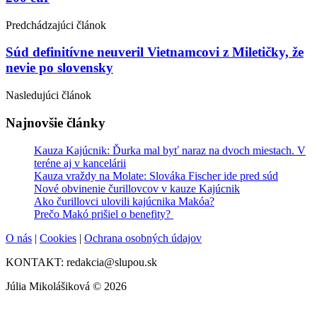
navigation
Predchádzajúci článok
Súd definitívne neuveril Vietnamcovi z Miletičky, že
nevie po slovensky
Nasledujúci článok
Najnovšie články
Kauza Kajúcnik: Ďurka mal byť naraz na dvoch miestach. V
teréne aj v kancelárii
Kauza vraždy na Molate: Slováka Fischer ide pred súd
Nové obvinenie čurillovcov v kauze Kajúcnik
Ako čurillovci ulovili kajúcnika Makóa?
Prečo Makó prišiel o benefity?
O nás
|
Cookies
|
Ochrana osobných údajov
KONTAKT: redakcia@slupou.sk
Júlia Mikolášiková © 2026