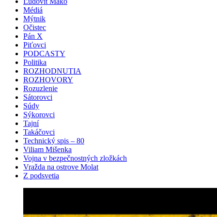
Ľudovít Makó
Médiá
Mýtnik
Očistec
Pán X
Piťovci
PODCASTY
Politika
ROZHODNUTIA
ROZHOVORY
Rozuzlenie
Sátorovci
Súdy
Sýkorovci
Tajní
Takáčovci
Technický spis – 80
Viliam Mišenka
Vojna v bezpečnostných zložkách
Vražda na ostrove Molat
Z podsvetia