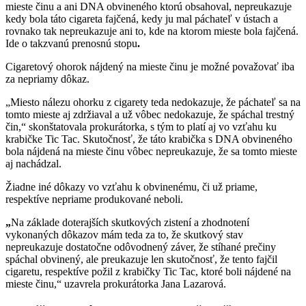
mieste činu a ani DNA obvineného ktorú obsahoval, nepreukazuje
kedy bola táto cigareta fajčená, kedy ju mal páchateľ v ústach a
rovnako tak nepreukazuje ani to, kde na ktorom mieste bola fajčená.
Ide o takzvanú prenosnú stopu
.
Cigaretový ohorok nájdený na mieste činu je možné považovať iba
za nepriamy dôkaz.
„Miesto nálezu ohorku z cigarety teda nedokazuje, že páchateľ sa na
tomto mieste aj zdržiaval a už vôbec nedokazuje, že spáchal trestný
čin,“ skonštatovala prokurátorka, s tým to platí aj vo vzťahu ku
krabičke Tic Tac. Skutočnosť, že táto krabička s DNA obvineného
bola nájdená na mieste činu vôbec nepreukazuje, že sa tomto mieste
aj nachádzal.
Žiadne iné dôkazy vo vzťahu k obvinenému, či už priame,
respektíve nepriame produkované neboli.
„
Na základe doterajších skutkových zistení a zhodnotení
vykonaných dôkazov mám teda za to, že skutkový stav
nepreukazuje dostatočne odôvodnený záver, že stíhané prečiny
spáchal obvinený, ale preukazuje len skutočnosť, že tento fajčil
cigaretu, respektíve požil z krabičky Tic Tac, ktoré boli nájdené na
mieste činu,“ uzavrela prokurátorka Jana Lazarová.