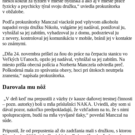
niekoľkokrát za týždeň v mieste bydliska a ako aj v mieste práce
fyzicky a psychicky týral svoju družku,“ uviedla prokurátorka
v obžalobe.
Podľa prokurátorky Manczal viackrát pod vplyvom alkoholu
napadol svoju družku Nikolu, vulgárne jej nadával, ponižoval ju,
vyhrážal sa jej zabitím, vyhadzoval ju z domu, podozrieval ju
z nevery, kontroloval jej komunikáciu v mobile, bránil jej v kontakte
so známymi.
„Dňa 24. novembra prišiel za ňou do práce na čerpaciu stanicu vo
Veľkých Uľanoch, opzlo jej nadával, vyhrážal sa jej zabitím. Na
miesto prišla obecná polícia a Norberta Manczela odviedla preč.
Poškodená mala zo správania obavy, hoci pri útokoch neutrpela
zranenia,“ napísala prokurátorka.
Darovala mu nôž
„V deň keď ma prepustili z väzby (v kauze daňovej trestnej činnosti
– pozn. autorky) boli u mňa príslušníci NAKA. Uviedli, aby som si
dával pozor, nakoľko predpokladajú, že vzhľadom na to, že s nimi
spolupracujem, budú na mňa vyvíjané tlaky,“ povedal Manczal na
súde.
Pripustil, že od prepustenia až do zadržania mali s družkou, s ktorou