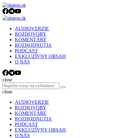
Menu
Search
Menu
slupou.sk
AUDIOVERZIE
ROZHOVORY
KOMENTÁRE
ROZHODNUTIA
PODCAST
EXKLUZÍVNY OBSAH
O NÁS
Search
close
Search
Search
for:
close
AUDIOVERZIE
ROZHOVORY
KOMENTÁRE
ROZHODNUTIA
PODCAST
EXKLUZÍVNY OBSAH
O NÁS