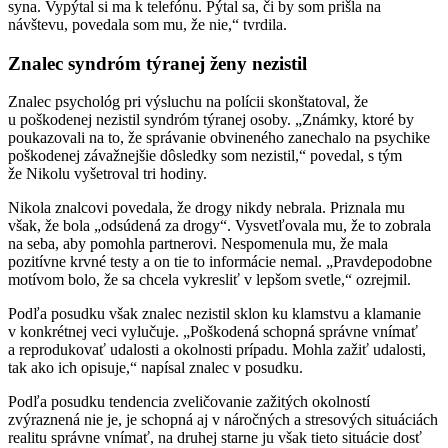
syna. Vypýtal si ma k telefónu. Pýtal sa, či by som prišla na
návštevu, povedala som mu, že nie,“ tvrdila.
Znalec syndróm týranej ženy nezistil
Znalec psychológ pri výsluchu na polícii skonštatoval, že
u poškodenej nezistil syndróm týranej osoby. „Známky, ktoré by
poukazovali na to, že správanie obvineného zanechalo na psychike
poškodenej závažnejšie dôsledky som nezistil,“ povedal, s tým
že Nikolu vyšetroval tri hodiny.
Nikola znalcovi povedala, že drogy nikdy nebrala. Priznala mu
však, že bola „odsúdená za drogy“. Vysvetľovala mu, že to zobrala
na seba, aby pomohla partnerovi. Nespomenula mu, že mala
pozitívne krvné testy a on tie to informácie nemal. „Pravdepodobne
motívom bolo, že sa chcela vykresliť v lepšom svetle,“ ozrejmil.
Podľa posudku však znalec nezistil sklon ku klamstvu a klamanie
v konkrétnej veci vylučuje. „Poškodená schopná správne vnímať
a reprodukovať udalosti a okolnosti prípadu. Mohla zažiť udalosti,
tak ako ich opisuje,“ napísal znalec v posudku.
Podľa posudku tendencia zveličovanie zažitých okolností
zvýraznená nie je, je schopná aj v náročných a stresových situáciách
realitu správne vnímať, na druhej starne ju však tieto situácie dosť