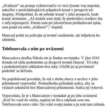
„Sťažnosť“ na postup vyšetrovateľa vo veci týranie vraj nepodal,
nakoľko v predchádzajúcich prípadoch konal v prospech ich
skupiny. Predpoklad, že ak nebude konať v jeho prospech, bude
konať nestranne. „Až neskôr som zistil, že predvoláva svedkov iba
v môj neprospech. Potom som pri záverečnom preštudovaní spisu,
som podal na neho „sťažnosť“,“ doplnil.
Manczal podal na policajta aj trestné oznámenie, ale inšpekcia ho
odmietla.
Telefonovala s ním po uväznení
Manczalova družka Nikola nie je žiadne neviniatko. V júni 2016
dostala od súdu podmienku za drogovú trestnú činnosť. Tri roky
s podmienečným odkladom dva roky. Uložili jej aj povinnosť
podrobiť sa liečeniu.
Na pojednávaní povedala, že má z druha obavy a nechce v jeho
prítomnosti vypovedať. Prokurátorka požiadala sudcu, aby sa
výsluch uskutoční bez Manczalovej prítomnosti. Sudca jej vyhovel.
Vypovedala, že je s Manczalom v kontakte aj po jeho uväznení.
„Keď ho vzali do väzby, napísal mi list a odpísala som mu.
Telefonovala som s ním. On volal svojej mame a ja som tam zobrala