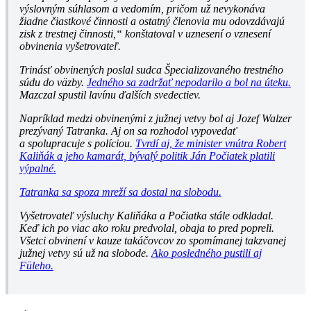
výslovným súhlasom a vedomím, pričom už nevykonáva
žiadne čiastkové činnosti a ostatný členovia mu odovzdávajú
zisk z trestnej činnosti,“ konštatoval v uznesení o vznesení
obvinenia vyšetrovateľ.
Trinásť obvinených poslal sudca Špecializovaného trestného
súdu do väzby.
Jedného sa zadržať nepodarilo a bol na úteku.
Mazczal spustil lavínu ďalších svedectiev.
Napríklad medzi obvinenými z južnej vetvy bol aj Jozef Walzer
prezývaný Tatranka. Aj on sa rozhodol vypovedať
a spolupracuje s políciou.
Tvrdí aj, že minister vnútra Robert
Kaliňák a jeho kamarát, bývalý politik Ján Počiatek platili
výpalné.
Tatranka sa spoza mreží sa dostal na slobodu.
Vyšetrovateľ výsluchy Kaliňáka a Počiatka stále odkladal.
Keď ich po viac ako roku predvolal, obaja to pred popreli.
Všetci obvinení v kauze takáčovcov zo spomímanej takzvanej
južnej vetvy sú už na slobode.
Ako posledného pustili aj
Füleho.