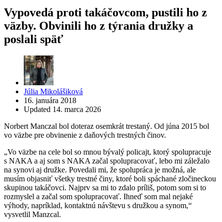
Vypovedá proti takáčovcom, pustili ho z
väzby. Obvinili ho z týrania družky a
poslali späť
Posted
Júlia Mikolášiková
by
16. januára 2018
Updated
14. marca 2026
Norbert Manczal bol doteraz osemkrát trestaný. Od júna 2015 bol
vo väzbe pre obvinenie z daňových trestných činov.
„Vo väzbe na cele bol so mnou bývalý policajt, ktorý spolupracuje
s NAKA a aj som s NAKA začal spolupracovať, lebo mi záležalo
na synovi aj družke. Povedali mi, že spolupráca je možná, ale
musím objasniť všetky trestné činy, ktoré boli spáchané zločineckou
skupinou takáčovci. Najprv sa mi to zdalo príliš, potom som si to
rozmyslel a začal som spolupracovať. Ihneď som mal nejaké
výhody, napríklad, kontaktnú návštevu s družkou a synom,“
vysvetlil Manzcal.