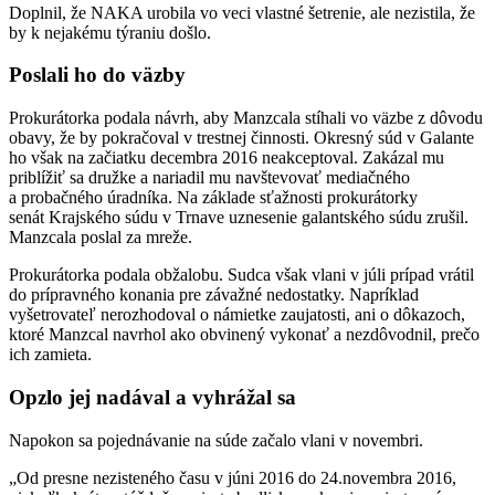
Doplnil, že NAKA urobila vo veci vlastné šetrenie, ale nezistila, že
by k nejakému týraniu došlo.
Poslali ho do väzby
Prokurátorka podala návrh, aby Manzcala stíhali vo väzbe z dôvodu
obavy, že by pokračoval v trestnej činnosti. Okresný súd v Galante
ho však na začiatku decembra 2016 neakceptoval. Zakázal mu
priblížiť sa družke a nariadil mu navštevovať mediačného
a probačného úradníka. Na základe sťažnosti prokurátorky
senát Krajského súdu v Trnave uznesenie galantského súdu zrušil.
Manzcala poslal za mreže.
Prokurátorka podala obžalobu. Sudca však vlani v júli prípad vrátil
do prípravného konania pre závažné nedostatky. Napríklad
vyšetrovateľ nerozhodoval o námietke zaujatosti, ani o dôkazoch,
ktoré Manzcal navrhol ako obvinený vykonať a nezdôvodnil, prečo
ich zamieta.
Opzlo jej nadával a vyhrážal sa
Napokon sa pojednávanie na súde začalo vlani v novembri.
„Od presne nezisteného času v júni 2016 do 24.novembra 2016,