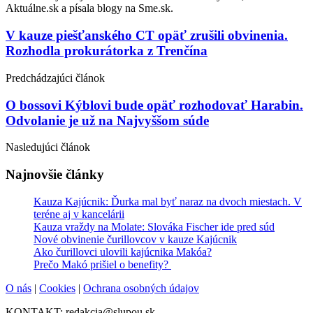
Aktuálne.sk a písala blogy na Sme.sk.
Post
V kauze piešťanského CT opäť zrušili obvinenia.
Rozhodla prokurátorka z Trenčína
navigation
Predchádzajúci článok
O bossovi Kýblovi bude opäť rozhodovať Harabin.
Odvolanie je už na Najvyššom súde
Nasledujúci článok
Najnovšie články
Kauza Kajúcnik: Ďurka mal byť naraz na dvoch miestach. V
teréne aj v kancelárii
Kauza vraždy na Molate: Slováka Fischer ide pred súd
Nové obvinenie čurillovcov v kauze Kajúcnik
Ako čurillovci ulovili kajúcnika Makóa?
Prečo Makó prišiel o benefity?
O nás
|
Cookies
|
Ochrana osobných údajov
KONTAKT: redakcia@slupou.sk