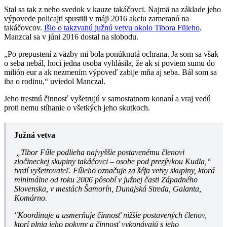
Stal sa tak z neho svedok v kauze takáčovci. Najmä na základe jeho
výpovede policajti spustili v máji 2016 akciu zameranú na
takáčovcov.
Išlo o takzvanú južnú vetvu okolo Tibora Füleho
.
Manzcal sa v júni 2016 dostal na slobodu.
„Po prepustení z väzby mi bola ponúknutá ochrana. Ja som sa však
o seba nebál, hoci jedna osoba vyhlásila, že ak si poviem sumu do
milión eur a ak nezmením výpoveď zabije mňa aj seba. Bál som sa
iba o rodinu,“ uviedol Manczal.
Jeho trestnú činnosť vyšetrujú v samostatnom konaní a vraj vedú
proti nemu stíhanie o všetkých jeho skutkoch.
Južná vetva
„Tibor Fűle podlieha najvyššie postavenému členovi
zločineckej skupiny takáčovci – osobe pod prezývkou Kudla,“
tvrdí vyšetrovateľ. Fűleho označuje za šéfa vetvy skupiny, ktorá
minimálne od roku 2006 pôsobí v južnej časti Západného
Slovenska, v mestách Šamorín, Dunajská Streda, Galanta,
Komárno.
"Koordinuje a usmerňuje činnosť nižšie postavených členov,
ktorí plnia jeho pokyny a činnosť vykonávajú s jeho