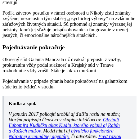
stresujú.
Podľa záverov posudku v rámci osobnosti u Nikoly zistil známky
zvýšenej nezrelosti a tým slabšej „psychickej výbavy“ na zvládnutie
záťažových životných situácií. Sú prítomné aj známky výraznejšej
neistoty, ktorá jej sťažuje prispôsobovanie a fungovanie v menej
jasných, či emocionálne náročnejších situáciách.
Pojednávanie pokračuje
Okresný súd Galanta Manczala už dvakrát prepustil z väzby,
prokuratúra vždy podal sťažnosť a Krajský súd v Trnave
rozhodnutie vždy zrušil. Stále je tak za mrežami.
Pojednávanie v prípade týrania bude pokračovať na galantskom
súde tento týždeň v stredu
.
Kudla a spol.
V januári 2017 policajti urobili aj ďalšiu raziu na mužov,
ktorým pripisujú členstvo v skupine takáčovcov.
Obvinili
Ľubomíra Kudličku alias Kudlu, ktorého volajú aj Rabín
a ďalších mužov.
Medzi nimi aj
bývalého funkcionára
Národnej kriminálnej agentúry
, či advokátov.
Pred raziou