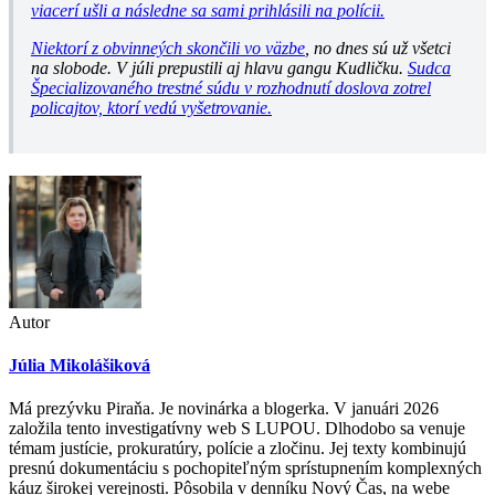
viacerí ušli a následne sa sami prihlásili na polícii.
Niektorí z obvinneých skončili vo väzbe
, no dnes sú už všetci
na slobode. V júli prepustili aj hlavu gangu Kudličku.
Sudca
Špecializovaného trestné súdu v rozhodnutí doslova zotrel
policajtov, ktorí vedú vyšetrovanie.
Autor
Júlia Mikolášiková
Má prezývku Piraňa. Je novinárka a blogerka. V januári 2026
založila tento investigatívny web S LUPOU. Dlhodobo sa venuje
témam justície, prokuratúry, polície a zločinu. Jej texty kombinujú
presnú dokumentáciu s pochopiteľným sprístupnením komplexných
káuz širokej verejnosti. Pôsobila v denníku Nový Čas, na webe