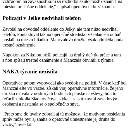
vzhľadom na závažnosť som sa rozhodol skutočnosť oznámiť na
miestne príslušné oddelenie,“ napísal operatívec do záznamu.
Policajti v Jelke nedvíhali telefón
Zavolal na obvodné oddelenie do Jelky, ale tam nikto nedvíhal
telefón, kontaktoval tak na operačné stredisko v Galante a odtiaľ
poslali na miesto hliadku. Manczalova družka však odmietla podať
trestné oznámenie.
Napokon za Nikolou prišli policajti na druhý deň do práce a tam
s ňou spísali trestné oznámenie a Manczala obvinili z týrania.
NAKA týranie nezistila
Operatívec potom vypovedal ako svedok na polícii. V čase keď bol
Manczal ešte vo väzbe, získali vraj operatívne informácie, že jeho
družka mávala v neskorých hodinách pánske návštevy, boli to
feťácii z okolia Sládkovičova, stýkala sa s rôznymi závadovými
osobami a nestarala sa o spoločného snya.
„Preto sme do úvahy zobrali aj tú možnosť, že motívom posielania
správ môže byť aj snaha o opätovné umiestnenie jej druha do
väzby,“ uviedol.