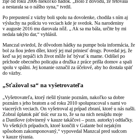
žije od roku 2006 niekoľko hádok. „Bolo z dôvodu, že fetovala
a nestarala sa o nášho syna,“ tvrdil.
Po prepustení z väzby boli spolu na dovolenke, chodila s ním aj
výsluchy na políciu vo veciach kde je svedok. Na narodeniny
v auguste 2016 mu darovala nôž. „ Ak sa ma bála, určite by mi
nedala takýto dar,“ vyhlásil.
Manczal uviedol, že dôvodom hádky na pumpe bola informácia, že
bol za ňou jeden díler, ktorý jej mal priniesť drogy. Povedal jej, že
keď sa jej nepáči ich život môže ísť bývať k mame. Odišiel po
príchode obecného policajta a družka z práce prišla domov a spali
spolu v spálni. Jej konanie označil za účelové, aby ho dostala späť
do väzby.
„Sťažoval sa“ na vyšetrovateľa
„Vyšetrovateľa, ktorý riešil týranie poznám, nakoľko sa dobre
poznám s jeho bratom a od roku 2010 spolupracoval s nami vo
viacerých veciach. On vyšetroval aj prípad zbraní, ktoré u nás našli.
Zobral úplatok päť tisíc eur za to, že sa na nich nenájdu moje
a Danišove (obvinený v kauze takáčovi – pozn. autorky) odtlačky.
Vo všetkých prípadoch, ktoré končili v Galante bol nejakým
spôsobom zakomponovaný,“ vypovedal Manzcal pred sudcom
v kauze týrania.