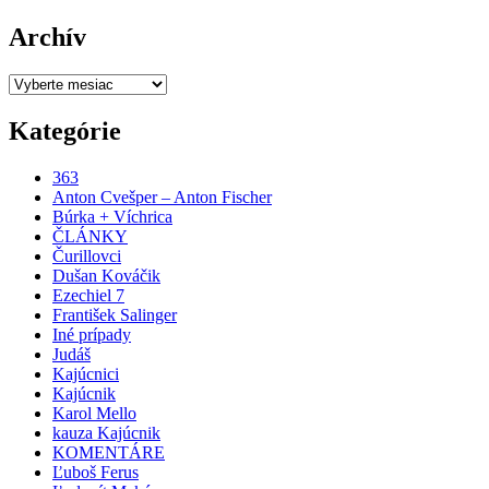
Archív
Archív
Kategórie
363
Anton Cvešper – Anton Fischer
Búrka + Víchrica
ČLÁNKY
Čurillovci
Dušan Kováčik
Ezechiel 7
František Salinger
Iné prípady
Judáš
Kajúcnici
Kajúcnik
Karol Mello
kauza Kajúcnik
KOMENTÁRE
Ľuboš Ferus