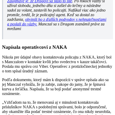
Zaujímavé je, že Dragovi sa stalo to isté
. Po rokoch väzby si
užíval slobodu, jedného dňa si zašiel do krčmy a následne
sadol za volant, zastavili ho policajti. Nafúkal viac ako jedno
promile, tvrdil, že je policajný agent. Keď sa dostal zo
zadržania,
obvinili ho z ďalších podvodov s nehnuteľnosťami
a poslali do väzby.
Manczal sa s Dragom zoznámil práve za
mrežami
Napísala operatívcovi z NAKA
Nikola pre údajné obavy kontaktovala policajta z NAKA, ktorý bol
s Manczalom v kontakte kvôli jeho svedectvu v kauze takáčovci.
Poslala mu správu cez Viber. Operatívec z protizločineckej jednotky
o tom spísal úradný záznam.
Podľa dokumentu, ktorý mám k dispozícii v správe opísala ako sa
jej Manczal vyhráža, že ju zabije, zakope do jamy, že je špinavá
kurva a feťáčka. Napísala, že sa bojí podať anonymné trestné
oznámenie.
„Vzhľadom na to, že menovaná aj v minulosti kontaktovala
príslušníkov NAKA s podobnými správami, bolo je odporučené,
aby okamžite išla podať trestné oznámenie, čo ona nikdy neurobila,