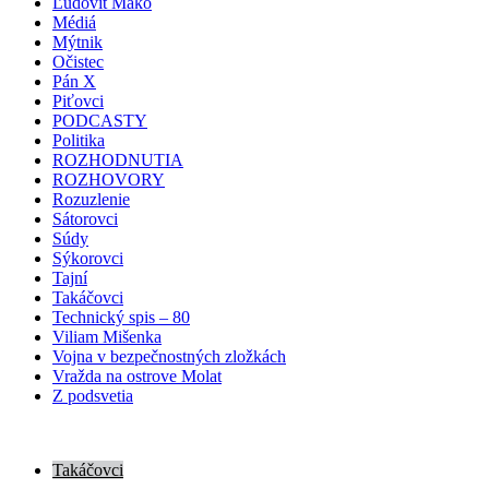
Ľudovít Makó
Médiá
Mýtnik
Očistec
Pán X
Piťovci
PODCASTY
Politika
ROZHODNUTIA
ROZHOVORY
Rozuzlenie
Sátorovci
Súdy
Sýkorovci
Tajní
Takáčovci
Technický spis – 80
Viliam Mišenka
Vojna v bezpečnostných zložkách
Vražda na ostrove Molat
Z podsvetia
Takáčovci