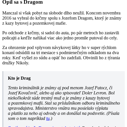
Opil sa s Dragom
Manczal si však pobyt na slobode dlho neužil. Koncom novembra
2016 sa vybral do krčmy spolu s Jozefom Dragom, ktorý je známy
z kazy bytovej a pozemkovej mafie.
Po odchode z krčmy, si sadol do auta, po pár metroch ho zastavili
policajti a keďže nafúkal viac ako jedno promile putoval do cely.
Za ohrozenie pod vplyvom návykovej látky ho v super rýchlom
konaní odsúdili na tri mesiace s podmienečným odkladom na dva
roky. Keď vyšiel zo súdu a opäť ho zadržali. Obvinili ho z týrania
družky Nikoly.
Kto je Drag
Tento kriminálnik je známy aj pod menom Jozef Patocz, či
Jozef Kovačovič, alebo aj ako spisovateľ Doler Levron. Bol
niekoľkokrát súde trestný muž a je známy z kauzy bytovej
a pozemkovej mafii. Stal sa príslušníkom odboru kriminálneho
spravodajstva. Ministerstvo vnútra mu posielalo výplatu
a platilo za neho aj odvody a on donášal na podsvetie. (Písala
som o tom napríklad
tu
.)