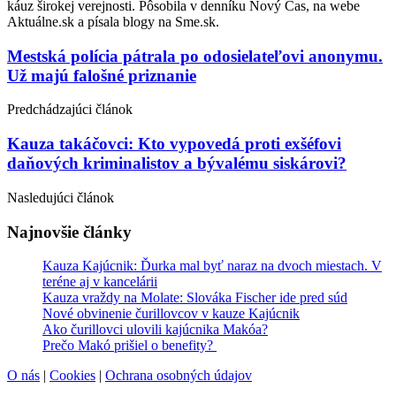
káuz širokej verejnosti. Pôsobila v denníku Nový Čas, na webe
Aktuálne.sk a písala blogy na Sme.sk.
Post
Mestská polícia pátrala po odosielateľovi anonymu.
Už majú falošné priznanie
navigation
Predchádzajúci článok
Kauza takáčovci: Kto vypovedá proti exšéfovi
daňových kriminalistov a bývalému siskárovi?
Nasledujúci článok
Najnovšie články
Kauza Kajúcnik: Ďurka mal byť naraz na dvoch miestach. V
teréne aj v kancelárii
Kauza vraždy na Molate: Slováka Fischer ide pred súd
Nové obvinenie čurillovcov v kauze Kajúcnik
Ako čurillovci ulovili kajúcnika Makóa?
Prečo Makó prišiel o benefity?
O nás
|
Cookies
|
Ochrana osobných údajov