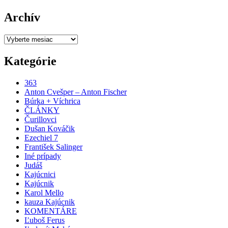
Archív
Archív
Kategórie
363
Anton Cvešper – Anton Fischer
Búrka + Víchrica
ČLÁNKY
Čurillovci
Dušan Kováčik
Ezechiel 7
František Salinger
Iné prípady
Judáš
Kajúcnici
Kajúcnik
Karol Mello
kauza Kajúcnik
KOMENTÁRE
Ľuboš Ferus