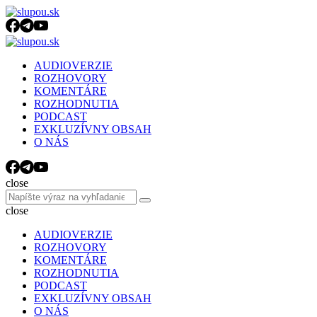
Menu
Search
Menu
slupou.sk
AUDIOVERZIE
ROZHOVORY
KOMENTÁRE
ROZHODNUTIA
PODCAST
EXKLUZÍVNY OBSAH
O NÁS
Search
close
Search
Search
for:
close
AUDIOVERZIE
ROZHOVORY
KOMENTÁRE
ROZHODNUTIA
PODCAST
EXKLUZÍVNY OBSAH
O NÁS