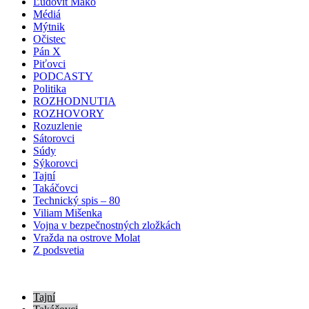
Ľudovít Makó
Médiá
Mýtnik
Očistec
Pán X
Piťovci
PODCASTY
Politika
ROZHODNUTIA
ROZHOVORY
Rozuzlenie
Sátorovci
Súdy
Sýkorovci
Tajní
Takáčovci
Technický spis – 80
Viliam Mišenka
Vojna v bezpečnostných zložkách
Vražda na ostrove Molat
Z podsvetia
Tajní