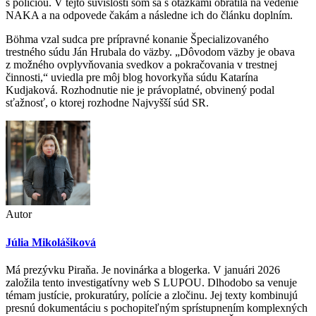
s políciou. V tejto súvislosti som sa s otázkami obrátila na vedenie
NAKA a na odpovede čakám a následne ich do článku doplním.
Böhma vzal sudca pre prípravné konanie Špecializovaného
trestného súdu Ján Hrubala do väzby. „Dôvodom väzby je obava
z možného ovplyvňovania svedkov a pokračovania v trestnej
činnosti,“ uviedla pre môj blog hovorkyňa súdu Katarína
Kudjaková. Rozhodnutie nie je právoplatné, obvinený podal
sťažnosť, o ktorej rozhodne Najvyšší súd SR.
Autor
Júlia Mikolášiková
Má prezývku Piraňa. Je novinárka a blogerka. V januári 2026
založila tento investigatívny web S LUPOU. Dlhodobo sa venuje
témam justície, prokuratúry, polície a zločinu. Jej texty kombinujú
presnú dokumentáciu s pochopiteľným sprístupnením komplexných