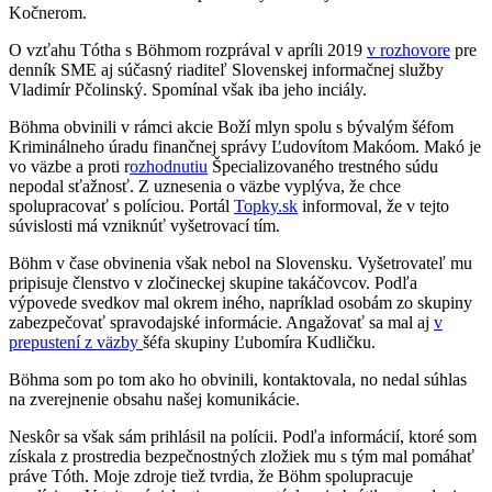
Kočnerom.
O vzťahu Tótha s Böhmom rozprával v apríli 2019
v rozhovore
pre
denník SME aj súčasný riaditeľ Slovenskej informačnej služby
Vladimír Pčolinský. Spomínal však iba jeho inciály.
Böhma obvinili v rámci akcie Boží mlyn spolu s bývalým šéfom
Kriminálneho úradu finančnej správy Ľudovítom Makóom. Makó je
vo väzbe a proti r
ozhodnutiu
Špecializovaného trestného súdu
nepodal sťažnosť. Z uznesenia o väzbe vyplýva, že chce
spolupracovať s políciou. Portál
Topky.sk
informoval, že v tejto
súvislosti má vzniknúť vyšetrovací tím.
Böhm v čase obvinenia však nebol na Slovensku. Vyšetrovateľ mu
pripisuje členstvo v zločineckej skupine takáčovcov. Podľa
výpovede svedkov mal okrem iného, napríklad osobám zo skupiny
zabezpečovať spravodajské informácie. Angažovať sa mal aj
v
prepustení z väzby
šéfa skupiny Ľubomíra Kudličku.
Böhma som po tom ako ho obvinili, kontaktovala, no nedal súhlas
na zverejnenie obsahu našej komunikácie.
Neskôr sa však sám prihlásil na polícii. Podľa informácií, ktoré som
získala z prostredia bezpečnostných zložiek mu s tým mal pomáhať
práve Tóth. Moje zdroje tiež tvrdia, že Böhm spolupracuje