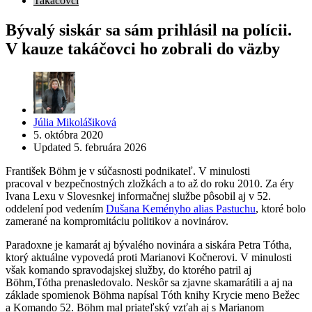
Takáčovci
Bývalý siskár sa sám prihlásil na polícii.
V kauze takáčovci ho zobrali do väzby
Posted
Júlia Mikolášiková
by
5. októbra 2020
Updated
5. februára 2026
František Böhm je v súčasnosti podnikateľ. V minulosti
pracoval v bezpečnostných zložkách a to až do roku 2010. Za éry
Ivana Lexu v Slovesnkej informačnej službe pôsobil aj v 52.
oddelení pod vedením
Dušana Keményho alias Pastuchu
, ktoré bolo
zamerané na kompromitáciu politikov a novinárov.
Paradoxne je kamarát aj bývalého novinára a siskára Petra Tótha,
ktorý aktuálne vypovedá proti Marianovi Kočnerovi. V minulosti
však komando spravodajskej služby, do ktorého patril aj
Böhm,Tótha prenasledovalo. Neskôr sa zjavne skamarátili a aj na
základe spomienok Böhma napísal Tóth knihy Krycie meno Bežec
a Komando 52. Böhm mal priateľský vzťah aj s Marianom