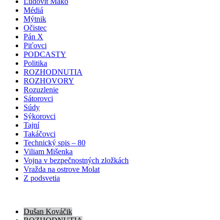
Ľudovít Makó
Médiá
Mýtnik
Očistec
Pán X
Piťovci
PODCASTY
Politika
ROZHODNUTIA
ROZHOVORY
Rozuzlenie
Sátorovci
Súdy
Sýkorovci
Tajní
Takáčovci
Technický spis – 80
Viliam Mišenka
Vojna v bezpečnostných zložkách
Vražda na ostrove Molat
Z podsvetia
Dušan Kováčik