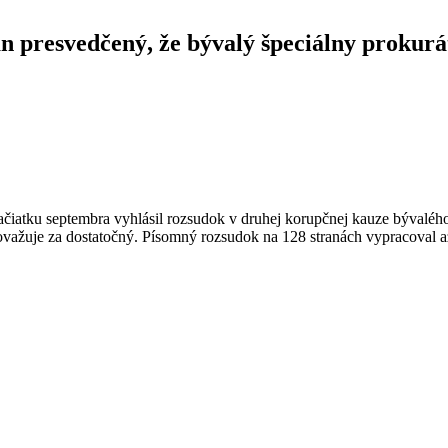
esvedčený, že bývalý špeciálny prokuráto
čiatku septembra vyhlásil rozsudok v druhej korupčnej kauze bývaléh
važuje za dostatočný. Písomný rozsudok na 128 stranách vypracoval až 