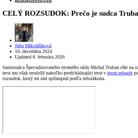
ROZHODNUTIA
CELÝ ROZSUDOK: Prečo je sudca Truban pr
Posted
Júlia Mikolášiková
by
10. decembra 2024
Updated
6. februára 2026
Samosudca Špecializovaného trestného súdu Michal Truban ešte na za
trest mu však neuložil nakoľko predchádzajúci trest v
inom prípade
po
rozsudok, ktorý mi súd sprístupnil podľa infozákona.