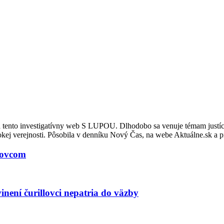
a tento investigatívny web S LUPOU. Dlhodobo sa venuje témam justície,
ej verejnosti. Pôsobila v denníku Nový Čas, na webe Aktuálne.sk a pí
llovcom
ení čurillovci nepatria do väzby