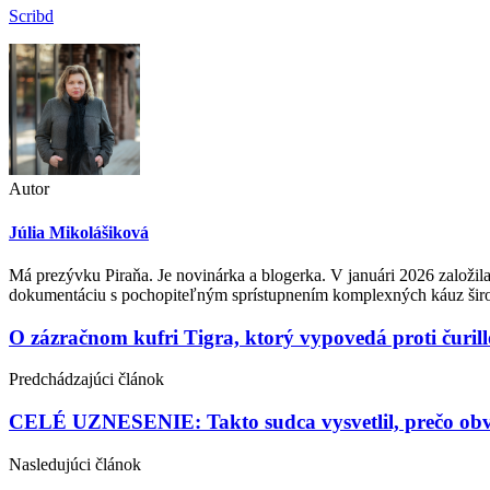
Scribd
Autor
Júlia Mikolášiková
Má prezývku Piraňa. Je novinárka a blogerka. V januári 2026 založil
dokumentáciu s pochopiteľným sprístupnením komplexných káuz širok
Post
O zázračnom kufri Tigra, ktorý vypovedá proti čuri
navigation
Predchádzajúci článok
CELÉ UZNESENIE: Takto sudca vysvetlil, prečo obvin
Nasledujúci článok