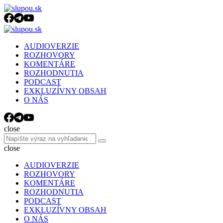
Menu
Search
Menu
slupou.sk
AUDIOVERZIE
ROZHOVORY
KOMENTÁRE
ROZHODNUTIA
PODCAST
EXKLUZÍVNY OBSAH
O NÁS
Search
close
Search
Search
for:
close
AUDIOVERZIE
ROZHOVORY
KOMENTÁRE
ROZHODNUTIA
PODCAST
EXKLUZÍVNY OBSAH
O NÁS