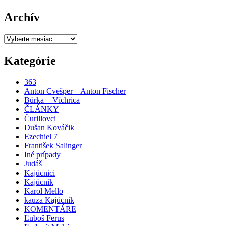
Archív
Archív
Kategórie
363
Anton Cvešper – Anton Fischer
Búrka + Víchrica
ČLÁNKY
Čurillovci
Dušan Kováčik
Ezechiel 7
František Salinger
Iné prípady
Judáš
Kajúcnici
Kajúcnik
Karol Mello
kauza Kajúcnik
KOMENTÁRE
Ľuboš Ferus