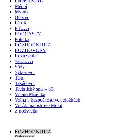
Ľudovít Makó
Médiá
Mýtnik
Očistec
Pán X
Piťovci
PODCASTY
Politika
ROZHODNUTIA
ROZHOVORY
Rozuzlenie
Sátorovci
Súdy
Sýkorovci
Tajní
Takáčovci
Technický spis – 80
Viliam Mišenka
Vojna v bezpečnostných zložkách
Vražda na ostrove Molat
Z podsvetia
ROZHODNUTIA