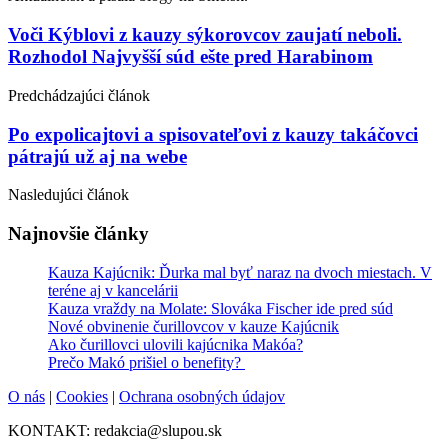
Post
Voči Kýblovi z kauzy sýkorovcov zaujatí neboli.
Rozhodol Najvyšší súd ešte pred Harabinom
navigation
Predchádzajúci článok
Po expolicajtovi a spisovateľovi z kauzy takáčovci
pátrajú už aj na webe
Nasledujúci článok
Najnovšie články
Kauza Kajúcnik: Ďurka mal byť naraz na dvoch miestach. V
teréne aj v kancelárii
Kauza vraždy na Molate: Slováka Fischer ide pred súd
Nové obvinenie čurillovcov v kauze Kajúcnik
Ako čurillovci ulovili kajúcnika Makóa?
Prečo Makó prišiel o benefity?
O nás
|
Cookies
|
Ochrana osobných údajov
KONTAKT: redakcia@slupou.sk