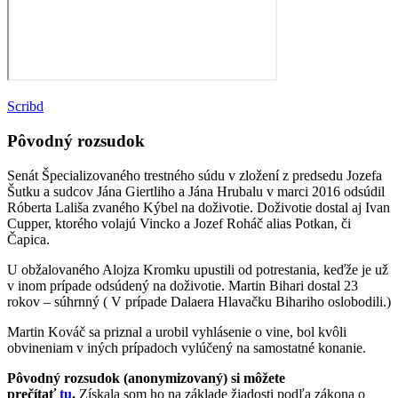
Scribd
Pôvodný rozsudok
Senát Špecializovaného trestného súdu v zložení z predsedu Jozefa
Šutku a sudcov Jána Giertliho a Jána Hrubalu v marci 2016 odsúdil
Róberta Lališa zvaného Kýbel na doživotie. Doživotie dostal aj Ivan
Cupper, ktorého volajú Vincko a Jozef Roháč alias Potkan, či
Čapica.
U obžalovaného Alojza Kromku upustili od potrestania, keďže je už
v inom prípade odsúdený na doživotie. Martin Bihari dostal 23
rokov – súhrnný ( V prípade Dalaera Hlavačku Bihariho oslobodili.)
Martin Kováč sa priznal a urobil vyhlásenie o vine, bol kvôli
obvineniam v iných prípadoch vylúčený na samostatné konanie.
Pôvodný rozsudok (anonymizovaný) si môžete
prečítať
tu
.
Získala som ho na základe žiadosti podľa zákona o