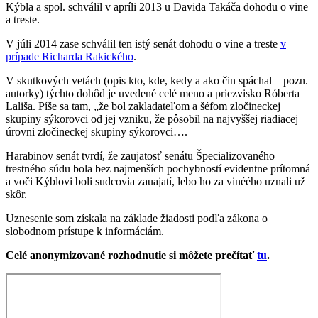
Kýbla a spol. schválil v apríli 2013 u Davida Takáča dohodu o vine
a treste.
V júli 2014 zase schválil ten istý senát dohodu o vine a treste
v
prípade Richarda Rakického
.
V skutkových vetách (opis kto, kde, kedy a ako čin spáchal – pozn.
autorky) týchto dohôd je uvedené celé meno a priezvisko Róberta
Lališa. Píše sa tam, „že bol zakladateľom a šéfom zločineckej
skupiny sýkorovci od jej vzniku, že pôsobil na najvyššej riadiacej
úrovni zločineckej skupiny sýkorovci….
Harabinov senát tvrdí, že zaujatosť senátu Špecializovaného
trestného súdu bola bez najmenších pochybností evidentne prítomná
a voči Kýblovi boli sudcovia zauajatí, lebo ho za vinéého uznali už
skôr.
Uznesenie som získala na základe žiadosti podľa zákona o
slobodnom prístupe k informáciám.
Celé anonymizované rozhodnutie si môžete prečítať
tu
.