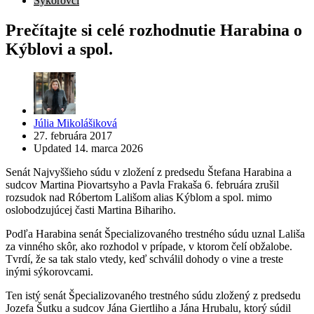
Sýkorovci
Prečítajte si celé rozhodnutie Harabina o
Kýblovi a spol.
Posted
Júlia Mikolášiková
by
27. februára 2017
Updated
14. marca 2026
Senát Najvyššieho súdu v zložení z predsedu Štefana Harabina a
sudcov Martina Piovartsyho a Pavla Frakaša 6. februára zrušil
rozsudok nad Róbertom Lališom alias Kýblom a spol. mimo
oslobodzujúcej časti Martina Bihariho.
Podľa Harabina senát Špecializovaného trestného súdu uznal Lališa
za vinného skôr, ako rozhodol v prípade, v ktorom čelí obžalobe.
Tvrdí, že sa tak stalo vtedy, keď schválil dohody o vine a treste
inými sýkorovcami.
Ten istý senát Špecializovaného trestného súdu zložený z predsedu
Jozefa Šutku a sudcov Jána Giertliho a Jána Hrubalu, ktorý súdil