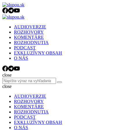
Menu
Search
Menu
slupou.sk
AUDIOVERZIE
ROZHOVORY
KOMENTÁRE
ROZHODNUTIA
PODCAST
EXKLUZÍVNY OBSAH
O NÁS
Search
close
Search
Search
for:
close
AUDIOVERZIE
ROZHOVORY
KOMENTÁRE
ROZHODNUTIA
PODCAST
EXKLUZÍVNY OBSAH
O NÁS