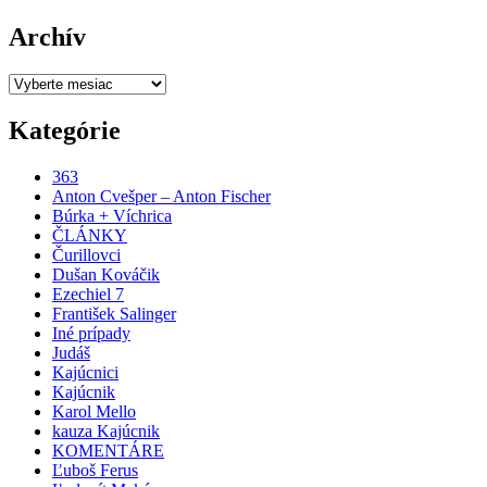
Archív
Archív
Kategórie
363
Anton Cvešper – Anton Fischer
Búrka + Víchrica
ČLÁNKY
Čurillovci
Dušan Kováčik
Ezechiel 7
František Salinger
Iné prípady
Judáš
Kajúcnici
Kajúcnik
Karol Mello
kauza Kajúcnik
KOMENTÁRE
Ľuboš Ferus