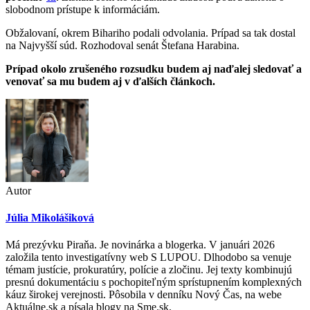
slobodnom prístupe k informáciám.
Obžalovaní, okrem Bihariho podali odvolania. Prípad sa tak dostal
na Najvyšší súd. Rozhodoval senát Štefana Harabina.
Prípad okolo zrušeného rozsudku budem aj naďalej sledovať a
venovať sa mu budem aj v ďalších článkoch.
Autor
Júlia Mikolášiková
Má prezývku Piraňa. Je novinárka a blogerka. V januári 2026
založila tento investigatívny web S LUPOU. Dlhodobo sa venuje
témam justície, prokuratúry, polície a zločinu. Jej texty kombinujú
presnú dokumentáciu s pochopiteľným sprístupnením komplexných
káuz širokej verejnosti. Pôsobila v denníku Nový Čas, na webe
Aktuálne.sk a písala blogy na Sme.sk.