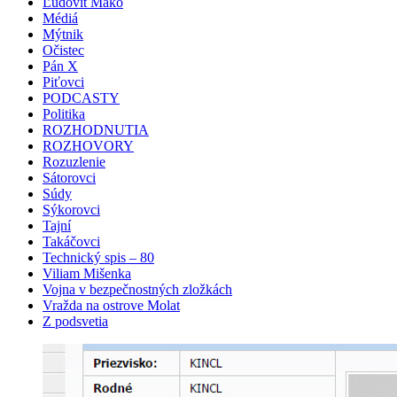
Ľudovít Makó
Médiá
Mýtnik
Očistec
Pán X
Piťovci
PODCASTY
Politika
ROZHODNUTIA
ROZHOVORY
Rozuzlenie
Sátorovci
Súdy
Sýkorovci
Tajní
Takáčovci
Technický spis – 80
Viliam Mišenka
Vojna v bezpečnostných zložkách
Vražda na ostrove Molat
Z podsvetia