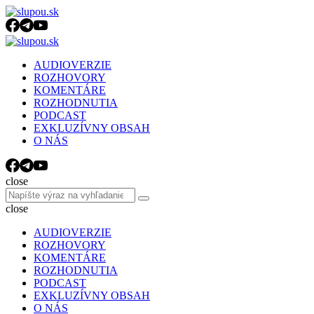
Menu
Search
Menu
slupou.sk
AUDIOVERZIE
ROZHOVORY
KOMENTÁRE
ROZHODNUTIA
PODCAST
EXKLUZÍVNY OBSAH
O NÁS
Search
close
Search
Search
for:
close
AUDIOVERZIE
ROZHOVORY
KOMENTÁRE
ROZHODNUTIA
PODCAST
EXKLUZÍVNY OBSAH
O NÁS