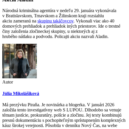
Národná kriminálna agentúra v nedeľu 29. januára vykonávala
v Bratislavskom, Trnavskom a Žilinskom kraji rozsiahlu
akciu zameranú na
skupinu takáčovcov
. Vykonali viac ako 40
domových prehliadok a prehliadok iných priestorov. Ide o trestné
činy založenia zločineckej skupiny, u niektorých aj z
hrubého nátlaku a podvodu. Policajti akciu nazvali Aladin.
Autor
Júlia Mikolášiková
Má prezývku Piraňa. Je novinárka a blogerka. V januári 2026
založila tento investigatívny web S LUPOU. Dlhodobo sa venuje
témam justície, prokuratúry, polície a zločinu. Jej texty kombinujú
presnú dokumentáciu s pochopiteľným sprístupnením komplexných
káuz širokej verejnosti. Pôsobila v denníku Nový Čas, na webe