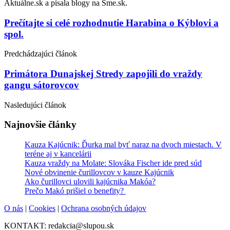
Aktuálne.sk a písala blogy na Sme.sk.
Post
Prečítajte si celé rozhodnutie Harabina o Kýblovi a
spol.
navigation
Predchádzajúci článok
Primátora Dunajskej Stredy zapojili do vraždy
gangu sátorovcov
Nasledujúci článok
Najnovšie články
Kauza Kajúcnik: Ďurka mal byť naraz na dvoch miestach. V
teréne aj v kancelárii
Kauza vraždy na Molate: Slováka Fischer ide pred súd
Nové obvinenie čurillovcov v kauze Kajúcnik
Ako čurillovci ulovili kajúcnika Makóa?
Prečo Makó prišiel o benefity?
O nás
|
Cookies
|
Ochrana osobných údajov
KONTAKT: redakcia@slupou.sk