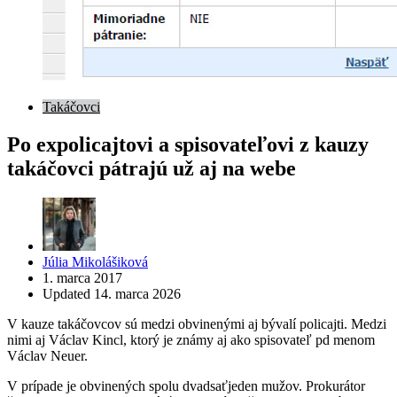
Takáčovci
Po expolicajtovi a spisovateľovi z kauzy
takáčovci pátrajú už aj na webe
Posted
Júlia Mikolášiková
by
1. marca 2017
Updated
14. marca 2026
V kauze takáčovcov sú medzi obvinenými aj bývalí policajti. Medzi
nimi aj Václav Kincl, ktorý je známy aj ako spisovateľ pd menom
Václav Neuer.
V prípade je obvinených spolu dvadsaťjeden mužov. Prokurátor