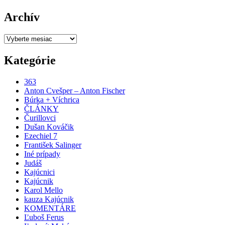
Archív
Archív
Kategórie
363
Anton Cvešper – Anton Fischer
Búrka + Víchrica
ČLÁNKY
Čurillovci
Dušan Kováčik
Ezechiel 7
František Salinger
Iné prípady
Judáš
Kajúcnici
Kajúcnik
Karol Mello
kauza Kajúcnik
KOMENTÁRE
Ľuboš Ferus