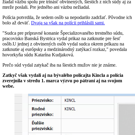
žiadal väzbu spolu pre trinásť obvinených, šiestich z nich súdy aj za
mreže poslali. Pre jedného ani väzbu nežiadal.
Polícia potvrdila, že sedem osôb sa nepodarilo zadržať. Pôvodne ich
bolo až deväť.
Dvaja sa však na polícii prihlásili sami.
"Sudca pre prípravné konanie Špecializovaného trestného súdu,
pracovisko Banská Bystrica vydal prikaz na zatknutie pre šesť
osôb.U jednej z obvinených osôb vydal sudca okrem príkazu na
zatknutie aj európsky a medzinárodný zatýkací rozkaz," povedala
hovorkyňa súdu Katarína Kudjaková.
Prečo súd vydal zatykač iba na šiestich mužov nie je známe.
Zatkyč však vydali aj na bývalého policajta Kincla a polícia
zverejnila v stredu 1. marca výzvu po pátraní aj na svojom
webe.