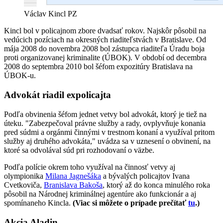
Václav Kincl
PZ
Kincl bol v policajnom zbore dvadsať rokov. Najskôr pôsobil na
vedúcich pozíciach na okresných riaditeľstvách v Bratislave. Od
mája 2008 do novembra 2008 bol zástupca riaditeľa Úradu boja
proti organizovanej kriminalite (ÚBOK). V období od decembra
2008 do septembra 2010 bol šéfom expozitúry Bratislava na
ÚBOK-u.
Advokát riadil expolicajta
Podľa obvinenia šéfom jednet vetvy bol advokát, ktorý je tiež na
úteku. "Zabezpečoval právne služby a rady, ovplyvňuje konania
pred súdmi a orgánmi činnými v trestnom konaní a využíval pritom
služby aj druhého advokáta," uvádza sa v uznesení o obvinení, na
ktoré sa odvolával súd pri rozhodovaní o väzbe.
Podľa polície okrem toho využíval na činnosť vetvy aj
olympionika
Milana Jagnešáka
a bývalých policajtov Ivana
Cvetkoviča,
Branislava Bakoša
, ktorý až do konca minulého roka
pôsobil na Národnej kriminálnej agentúre ako funkcionár a aj
spomínaneho Kincla.
(Viac si môžete o prípade prečítať
tu
.)
Akcia Aladin