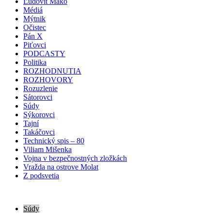
Ľudovít Makó
Médiá
Mýtnik
Očistec
Pán X
Piťovci
PODCASTY
Politika
ROZHODNUTIA
ROZHOVORY
Rozuzlenie
Sátorovci
Súdy
Sýkorovci
Tajní
Takáčovci
Technický spis – 80
Viliam Mišenka
Vojna v bezpečnostných zložkách
Vražda na ostrove Molat
Z podsvetia
Súdy