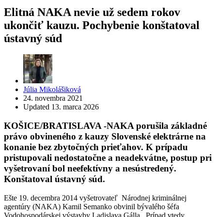
Elitná NAKA nevie už sedem rokov
ukončiť kauzu. Pochybenie konštatoval
ústavný súd
Posted
Júlia Mikolášiková
by
24. novembra 2021
Updated
13. marca 2026
KOŠICE/BRATISLAVA -NAKA porušila základné
právo obvineného z kauzy Slovenské elektrárne na
konanie bez zbytočných prieťahov. K prípadu
pristupovali nedostatočne a neadekvátne, postup pri
vyšetrovaní bol neefektívny a nesústredený.
Konštatoval ústavný súd.
Ešte 19. decembra 2014 vyšetrovateľ Národnej kriminálnej
agentúry (NAKA) Kamil Semanko obvinil bývalého šéfa
Vodohospodárskej výstavby Ladislava Gálla. Prípad vtedy