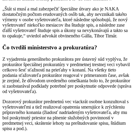
„Štát si musí a mal zabezpečiť špeciálne útvary ako je NAKA
dostatočným počtom erudovaných osôb tak, aby nevznikali takéto
výmeny v osobe vyšetrovateľa, ktoré následne spôsobujú, že nový
vyšetrovateľ niekoľko mesiacov iba študuje spis, a následne zase
ďalší vyšetrovateľ študuje spis a úkony sa nevykonávajú a takto sa
to opakuje,“ uviedol advokát obvineného Gálla, Tibor Timár.
Čo tvrdili ministerstvo a prokuratúra?
Z vyjadrenia generálneho prokurátora pre ústavný súd vyplýva, že
prokurátor špeciálnej prokuratúry v predmetnej trestnej veci vybavil
celkovo šesť sťažností na prieťahy v konaní. Na všetky tieto
podania sťažovateľa prokurátor reagoval v primeranom čase, avšak
je zrejmé, že dôvodom uvedeného omeškania bolo to, že prokurátor
si zaobstarával podklady potrebné pre poskytnutie odpovede (správa
od vyšetrovateľa).
Dozorový prokurátor predmetnú vec viackrát osobne konzultoval s
vyšetrovateľmi a tiež realizoval opatrenia smerujúce k zrýchleniu
prípravného konania (žiadosť nadriadeným vyšetrovateľa, aby mu
bol poskytnutý priestor na plnenie služobných povinností v
predmetnej veci, skrátenie lehoty na preštudovanie spisu, štúdium
spisu a pod.).