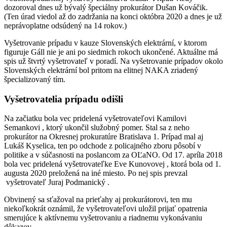
dozoroval dnes už bývalý špeciálny prokurátor Dušan Kováčik.
(Ten úrad viedol až do zadržania na konci októbra 2020 a dnes je už
neprávoplatne odsúdený na 14 rokov.)
Vyšetrovanie prípadu v kauze Slovenských elektrární, v ktorom
figuruje Gáll nie je ani po siedmich rokoch ukončené. Aktuálne má
spis už štvrtý vyšetrovateľ v poradí. Na vyšetrovanie prípadov okolo
Slovenských elektrární bol pritom na elitnej NAKA zriadený
špecializovaný tím.
Vyšetrovatelia prípadu odišli
Na začiatku bola vec pridelená vyšetrovateľovi Kamilovi
Semankovi , ktorý ukončil služobný pomer. Stal sa z neho
prokurátor na Okresnej prokuratúre Bratislava 1. Prípad mal aj
Lukáš Kyselica, ten po odchode z policajného zboru pôsobí v
politike a v súčasnosti na poslancom za OĽaNO. Od 17. apríla 2018
bola vec pridelená vyšetrovateľke Eve Kunovovej , ktorá bola od 1.
augusta 2020 preložená na iné miesto. Po nej spis prevzal
vyšetrovateľ Juraj Podmanický .
Obvinený sa sťažoval na prieťahy aj prokurátorovi, ten mu
niekoľkokrát oznámil, že vyšetrovateľovi uložil prijať opatrenia
smerujúce k aktívnemu vyšetrovaniu a riadnemu vykonávaniu
dôkazov.