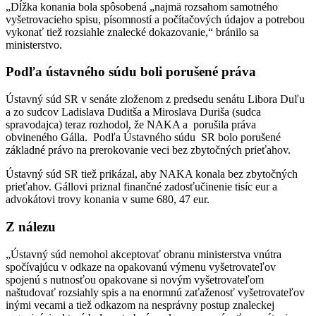
„Dĺžka konania bola spôsobená „najmä rozsahom samotného
vyšetrovacieho spisu, písomností a počítačových údajov a potrebou
vykonať tiež rozsiahle znalecké dokazovanie,“ bránilo sa
ministerstvo.
Podľa ústavného súdu boli porušené práva
Ústavný súd SR v senáte zloženom z predsedu senátu Libora Duľu
a zo sudcov Ladislava Duditša a Miroslava Duriša (sudca
spravodajca) teraz rozhodol, že NAKA a porušila práva
obvineného Gálla. Podľa Ústavného súdu SR bolo porušené
základné právo na prerokovanie veci bez zbytočných prieťahov.
Ústavný súd SR tiež prikázal, aby NAKA konala bez zbytočných
prieťahov. Gállovi priznal finančné zadosťučinenie tisíc eur a
advokátovi trovy konania v sume 680, 47 eur.
Z nálezu
„Ústavný súd nemohol akceptovať obranu ministerstva vnútra
spočívajúcu v odkaze na opakovanú výmenu vyšetrovateľov
spojenú s nutnosťou opakovane si novým vyšetrovateľom
naštudovať rozsiahly spis a na enormnú zaťaženosť vyšetrovateľov
inými vecami a tiež odkazom na nesprávny postup znaleckej