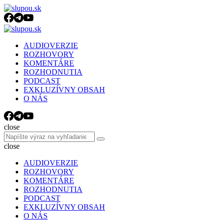
Menu
Search
Menu
slupou.sk
AUDIOVERZIE
ROZHOVORY
KOMENTÁRE
ROZHODNUTIA
PODCAST
EXKLUZÍVNY OBSAH
O NÁS
Search
close
Search
Search
for:
close
AUDIOVERZIE
ROZHOVORY
KOMENTÁRE
ROZHODNUTIA
PODCAST
EXKLUZÍVNY OBSAH
O NÁS