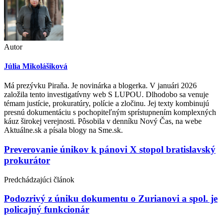
Autor
Júlia Mikolášiková
Má prezývku Piraňa. Je novinárka a blogerka. V januári 2026
založila tento investigatívny web S LUPOU. Dlhodobo sa venuje
témam justície, prokuratúry, polície a zločinu. Jej texty kombinujú
presnú dokumentáciu s pochopiteľným sprístupnením komplexných
káuz širokej verejnosti. Pôsobila v denníku Nový Čas, na webe
Aktuálne.sk a písala blogy na Sme.sk.
Post
Preverovanie únikov k pánovi X stopol bratislavský
prokurátor
navigation
Predchádzajúci článok
Podozrivý z úniku dokumentu o Zurianovi a spol. je
policajný funkcionár