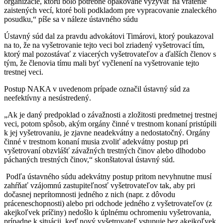
organizácie, ktorú bolo potrebné opakovane vyzývať na vrátenie
zaistených vecí, ktoré boli podkladom pre vypracovanie znaleckého
posudku,“ píše sa v náleze ústavného súdu
Ústavný súd dal za pravdu advokátovi Timárovi, ktorý poukazoval
na to, že na vyšetrovanie tejto veci bol zriadený vyšetrovací tím,
ktorý mal pozostávať z viacerých vyšetrovateľov a ďalších členov s
tým, že členovia tímu mali byť vyčlenení na vyšetrovanie tejto
trestnej veci.
Postup NAKA v uvedenom prípade označil ústavný súd za
neefektívny a nesústredený.
„Ak je daný predpoklad o závažnosti a zložitosti predmetnej trestnej
veci, potom spôsob, akým orgány činné v trestnom konaní pristúpili
k jej vyšetrovaniu, je zjavne neadekvátny a nedostatočný. Orgány
činné v trestnom konaní musia zvoliť adekvátny postup pri
vyšetrovaní obzvlášť závažných trestných činov alebo dlhodobo
páchaných trestných činov,“ skonštatoval ústavný súd.
Podľa ústavného súdu adekvátny postup pritom nevyhnutne musí
zahŕňať vzájomnú zastupiteľnosť vyšetrovateľov tak, aby pri
dočasnej neprítomnosti jedného z nich (napr. z dôvodu
práceneschopnosti) alebo pri odchode jedného z vyšetrovateľov (z
akejkoľvek príčiny) nedošlo k úplnému ochromeniu vyšetrovania,
prípadne k situácii, keď nový vyšetrovateľ vstupuje bez akejkoľvek