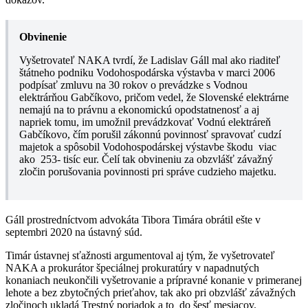
Obvinenie
Vyšetrovateľ NAKA tvrdí, že Ladislav Gáll mal ako riaditeľ
štátneho podniku Vodohospodárska výstavba v marci 2006
podpísať zmluvu na 30 rokov o prevádzke s Vodnou
elektrárňou Gabčíkovo, pričom vedel, že Slovenské elektrárne
nemajú na to právnu a ekonomickú opodstatnenosť a aj
napriek tomu, im umožnil prevádzkovať Vodnú elektráreň
Gabčíkovo, čím porušil zákonnú povinnosť spravovať cudzí
majetok a spôsobil Vodohospodárskej výstavbe škodu viac
ako 253- tisíc eur. Čelí tak obvineniu za obzvlášť závažný
zločin porušovania povinnosti pri správe cudzieho majetku.
Gáll prostredníctvom advokáta Tibora Timára obrátil ešte v
septembri 2020 na ústavný súd.
Timár ústavnej sťažnosti argumentoval aj tým, že vyšetrovateľ
NAKA a prokurátor špeciálnej prokuratúry v napadnutých
konaniach neukončili vyšetrovanie a prípravné konanie v primeranej
lehote a bez zbytočných prieťahov, tak ako pri obzvlášť závažných
zločinoch ukladá Trestný poriadok a to do šesť mesiacov.