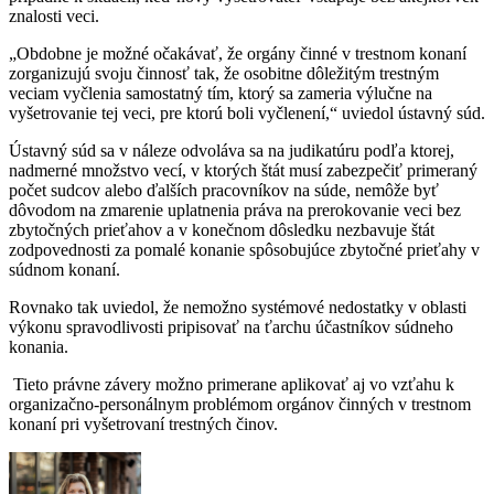
znalosti veci.
„Obdobne je možné očakávať, že orgány činné v trestnom konaní
zorganizujú svoju činnosť tak, že osobitne dôležitým trestným
veciam vyčlenia samostatný tím, ktorý sa zameria výlučne na
vyšetrovanie tej veci, pre ktorú boli vyčlenení,“ uviedol ústavný súd.
Ústavný súd sa v náleze odvoláva sa na judikatúru podľa ktorej,
nadmerné množstvo vecí, v ktorých štát musí zabezpečiť primeraný
počet sudcov alebo ďalších pracovníkov na súde, nemôže byť
dôvodom na zmarenie uplatnenia práva na prerokovanie veci bez
zbytočných prieťahov a v konečnom dôsledku nezbavuje štát
zodpovednosti za pomalé konanie spôsobujúce zbytočné prieťahy v
súdnom konaní.
Rovnako tak uviedol, že nemožno systémové nedostatky v oblasti
výkonu spravodlivosti pripisovať na ťarchu účastníkov súdneho
konania.
Tieto právne závery možno primerane aplikovať aj vo vzťahu k
organizačno-personálnym problémom orgánov činných v trestnom
konaní pri vyšetrovaní trestných činov.