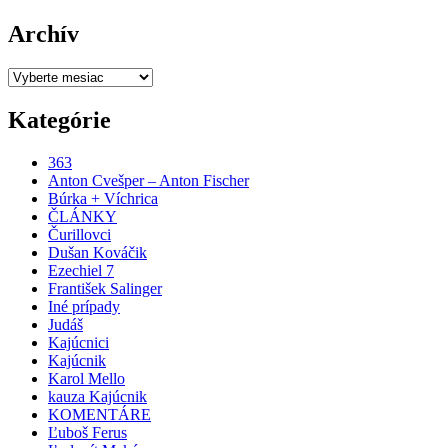
Archív
Archív
Kategórie
363
Anton Cvešper – Anton Fischer
Búrka + Víchrica
ČLÁNKY
Čurillovci
Dušan Kováčik
Ezechiel 7
František Salinger
Iné prípady
Judáš
Kajúcnici
Kajúcnik
Karol Mello
kauza Kajúcnik
KOMENTÁRE
Ľuboš Ferus