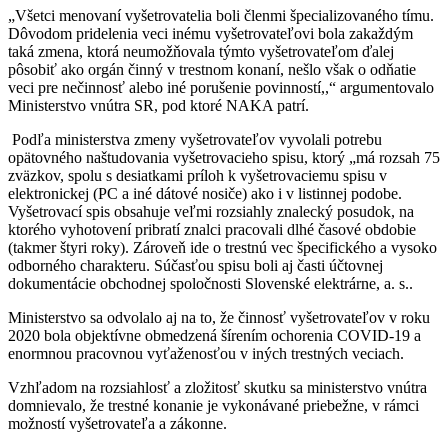
„Všetci menovaní vyšetrovatelia boli členmi špecializovaného tímu.
Dôvodom pridelenia veci inému vyšetrovateľovi bola zakaždým
taká zmena, ktorá neumožňovala týmto vyšetrovateľom ďalej
pôsobiť ako orgán činný v trestnom konaní, nešlo však o odňatie
veci pre nečinnosť alebo iné porušenie povinností,,“ argumentovalo
Ministerstvo vnútra SR, pod ktoré NAKA patrí.
Podľa ministerstva zmeny vyšetrovateľov vyvolali potrebu
opätovného naštudovania vyšetrovacieho spisu, ktorý „má rozsah 75
zväzkov, spolu s desiatkami príloh k vyšetrovaciemu spisu v
elektronickej (PC a iné dátové nosiče) ako i v listinnej podobe.
Vyšetrovací spis obsahuje veľmi rozsiahly znalecký posudok, na
ktorého vyhotovení pribratí znalci pracovali dlhé časové obdobie
(takmer štyri roky). Zároveň ide o trestnú vec špecifického a vysoko
odborného charakteru. Súčasťou spisu boli aj časti účtovnej
dokumentácie obchodnej spoločnosti Slovenské elektrárne, a. s..
Ministerstvo sa odvolalo aj na to, že činnosť vyšetrovateľov v roku
2020 bola objektívne obmedzená šírením ochorenia COVID-19 a
enormnou pracovnou vyťaženosťou v iných trestných veciach.
Vzhľadom na rozsiahlosť a zložitosť skutku sa ministerstvo vnútra
domnievalo, že trestné konanie je vykonávané priebežne, v rámci
možností vyšetrovateľa a zákonne.