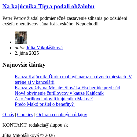
Na kajúcnika Tigra podali obžalobu
Peter Petrov žiadal podmienečné zastavenie stíhania po odsúdení
exšéfa operatívcov Jána Káľavského. Nepochodil.
Posted
autor
Júlia Mikolášiková
by
2. júna 2025
Najnovšie články
Kauza Kajúcnik: Ďurka mal byť naraz na dvoch miestach. V
teréne aj v kancelárii
Kauza vraždy na Molate: Slováka Fischer ide pred súd
Nové obvinenie čurillovcov v kauze Kajúcnik
Ako čurillovci ulovili kajúcnika Makóa?
Prečo Makó prišiel o benefity?
O nás
|
Cookies
|
Ochrana osobných údajov
KONTAKT: redakcia@slupou.sk
Júlia Mikolášiková © 2026