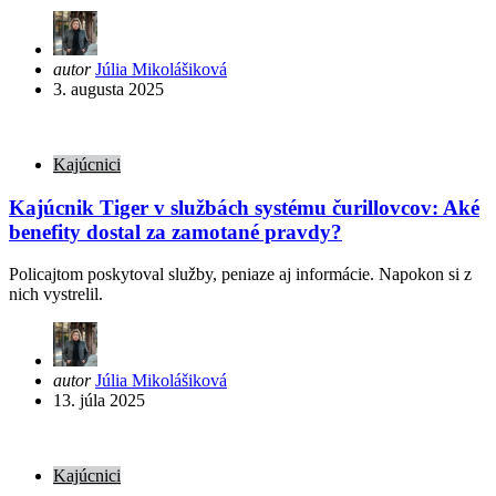
Posted
autor
Júlia Mikolášiková
by
3. augusta 2025
Kajúcnici
Kajúcnik Tiger v službách systému čurillovcov: Aké
benefity dostal za zamotané pravdy?
Policajtom poskytoval služby, peniaze aj informácie. Napokon si z
nich vystrelil.
Posted
autor
Júlia Mikolášiková
by
13. júla 2025
Kajúcnici