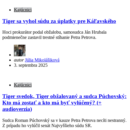
Kajúcnici
Tiger sa vyhol súdu za úplatky pre Káľavského
Hoci prokurátor podal obžalobu, samosudca Ján Hrubala
podmienečne zastavil trestné stíhanie Petra Petrova.
Posted
autor
Júlia Mikolášiková
by
3. septembra 2025
Kajúcnici
Tiger svedok, Tiger obžalovaný a sudca Púchovský:
Kto má zostať a kto má byť vylúčený? (+
audioverzia)
Sudca Roman Púchovský sa v kauze Petra Petrova necíti nestranný.
Z prípadu ho vylúčil senát Najvyššieho súdu SR.