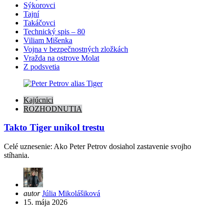
Sýkorovci
Tajní
Takáčovci
Technický spis – 80
Viliam Mišenka
Vojna v bezpečnostných zložkách
Vražda na ostrove Molat
Z podsvetia
Kajúcnici
ROZHODNUTIA
Takto Tiger unikol trestu
Celé uznesenie: Ako Peter Petrov dosiahol zastavenie svojho
stíhania.
Posted
autor
Júlia Mikolášiková
by
15. mája 2026