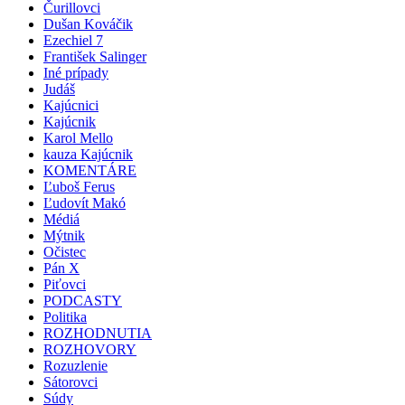
Čurillovci
Dušan Kováčik
Ezechiel 7
František Salinger
Iné prípady
Judáš
Kajúcnici
Kajúcnik
Karol Mello
kauza Kajúcnik
KOMENTÁRE
Ľuboš Ferus
Ľudovít Makó
Médiá
Mýtnik
Očistec
Pán X
Piťovci
PODCASTY
Politika
ROZHODNUTIA
ROZHOVORY
Rozuzlenie
Sátorovci
Súdy