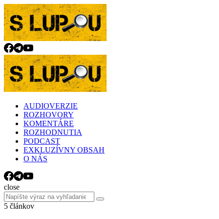
Menu
Search
Menu
slupou.sk
AUDIOVERZIE
ROZHOVORY
KOMENTÁRE
ROZHODNUTIA
PODCAST
EXKLUZÍVNY OBSAH
O NÁS
Search
close
Search
Search
for:
5 článkov