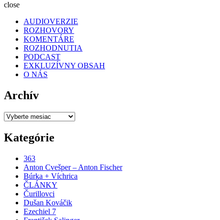
close
AUDIOVERZIE
ROZHOVORY
KOMENTÁRE
ROZHODNUTIA
PODCAST
EXKLUZÍVNY OBSAH
O NÁS
Archív
Archív
Kategórie
363
Anton Cvešper – Anton Fischer
Búrka + Víchrica
ČLÁNKY
Čurillovci
Dušan Kováčik
Ezechiel 7