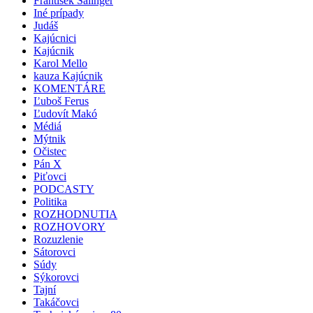
František Salinger
Iné prípady
Judáš
Kajúcnici
Kajúcnik
Karol Mello
kauza Kajúcnik
KOMENTÁRE
Ľuboš Ferus
Ľudovít Makó
Médiá
Mýtnik
Očistec
Pán X
Piťovci
PODCASTY
Politika
ROZHODNUTIA
ROZHOVORY
Rozuzlenie
Sátorovci
Súdy
Sýkorovci
Tajní
Takáčovci