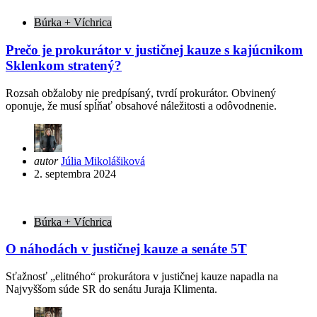
Búrka + Víchrica
Prečo je prokurátor v justičnej kauze s kajúcnikom
Sklenkom stratený?
Rozsah obžaloby nie predpísaný, tvrdí prokurátor. Obvinený
oponuje, že musí spĺňať obsahové náležitosti a odôvodnenie.
Posted
autor
Júlia Mikolášiková
by
2. septembra 2024
Búrka + Víchrica
O náhodách v justičnej kauze a senáte 5T
Sťažnosť „elitného“ prokurátora v justičnej kauze napadla na
Najvyššom súde SR do senátu Juraja Klimenta.