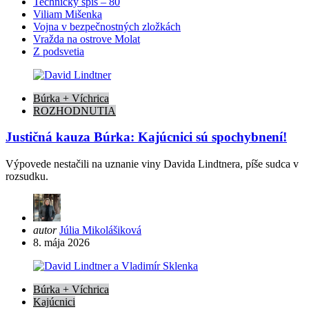
Technický spis – 80
Viliam Mišenka
Vojna v bezpečnostných zložkách
Vražda na ostrove Molat
Z podsvetia
Búrka + Víchrica
ROZHODNUTIA
Justičná kauza Búrka: Kajúcnici sú spochybnení!
Výpovede nestačili na uznanie viny Davida Lindtnera, píše sudca v
rozsudku.
Posted
autor
Júlia Mikolášiková
by
8. mája 2026
Búrka + Víchrica
Kajúcnici