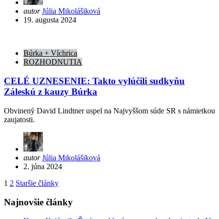
Posted
autor
Júlia Mikolášiková
by
19. augusta 2024
Búrka + Víchrica
ROZHODNUTIA
CELÉ UZNESENIE: Takto vylúčili sudkyňu
Záleskú z kauzy Búrka
Obvinený David Lindtner uspel na Najvyššom súde SR s námietkou
zaujatosti.
Posted
autor
Júlia Mikolášiková
by
2. júna 2024
Stránkovanie
1
2
Staršie články
príspevkov
Najnovšie články