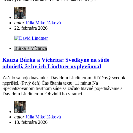
Posted
autor
Júlia Mikolášiková
by
22. februára 2026
Búrka + Víchrica
Kauza Búrka a Víchrica: Svedkyne na súde
odmietli, že by ich Lindtner ovplyvňoval
Začalo sa pojednávanie s Davidom Lindtnerom. Kľúčový svedok
neprišiel. (Prvý deň) Čas čítania textu: 11 minút Na
Špecializovanom trestnom súde sa začalo hlavné pojednávanie s
Davidom Lindtnerom. Obvinili ho v rámci…
Posted
autor
Júlia Mikolášiková
by
13. februára 2026