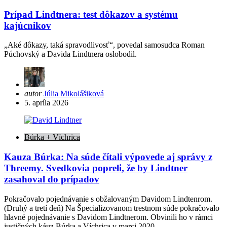
Prípad Lindtnera: test dôkazov a systému
kajúcnikov
„Aké dôkazy, taká spravodlivosť“, povedal samosudca Roman
Púchovský a Davida Lindtnera oslobodil.
Posted
autor
Júlia Mikolášiková
by
5. apríla 2026
Búrka + Víchrica
Kauza Búrka: Na súde čítali výpovede aj správy z
Threemy. Svedkovia popreli, že by Lindtner
zasahoval do prípadov
Pokračovalo pojednávanie s obžalovaným Davidom Lindtenrom.
(Druhý a tretí deň) Na Špecializovanom trestnom súde pokračovalo
hlavné pojednávanie s Davidom Lindtnerom. Obvinili ho v rámci
justičných káuz Búrka a Víchrica v marci 2020,…