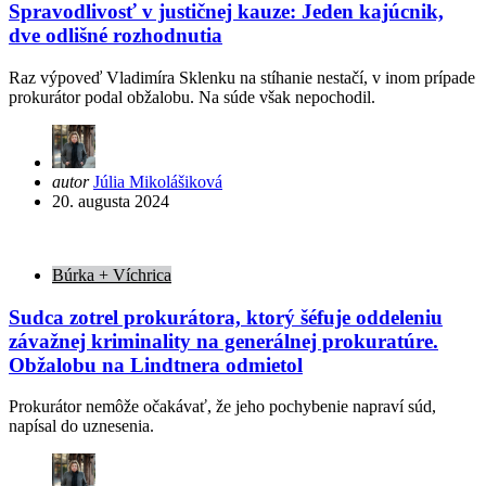
Spravodlivosť v justičnej kauze: Jeden kajúcnik,
dve odlišné rozhodnutia
Raz výpoveď Vladimíra Sklenku na stíhanie nestačí, v inom prípade
prokurátor podal obžalobu. Na súde však nepochodil.
Posted
autor
Júlia Mikolášiková
by
20. augusta 2024
Búrka + Víchrica
Sudca zotrel prokurátora, ktorý šéfuje oddeleniu
závažnej kriminality na generálnej prokuratúre.
Obžalobu na Lindtnera odmietol
Prokurátor nemôže očakávať, že jeho pochybenie napraví súd,
napísal do uznesenia.