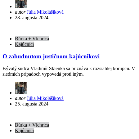
Posted
autor
Júlia Mikolášiková
by
28. augusta 2024
Búrka + Víchrica
Kajúcnici
O zabudnutom justičnom kajúcnikovi
Bývalý sudca Vladimír Sklenka sa priznáva k rozsiahlej korupcii. V
siedmich prípadoch vypovedá proti iným.
Posted
autor
Júlia Mikolášiková
by
25. augusta 2024
Búrka + Víchrica
Kajúcnici